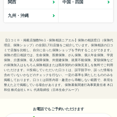
関西
中国・四国
九州・沖縄
【口コミ※・掲載店舗数No.1 - 保険相談ニアエル】保険の相談窓口（保険代
理店、保険ショップ）の全国1,731店舗をご紹介しています。保険相談の口コ
ミで店舗を比較し、自分に合った保険ショップを予約することができます。
保険の窓口相談では、生命保険、医療保険、がん保険、個人年金保険、学資
保険、介護保険、収入保障保険、外貨建保険、就業不能保険、変額保険など
の保険加入はもちろん保険相談または既存契約の保険見直しを無料でご利用
いただけます。※投稿していただいた口コミは、誤字脱字や、誤った情報を
含めていないかなどのチェックを行ない、一定の基準を満たしたもののみを
掲載しております。口コミは回答内容・趣意から乖離しない範囲で、表現を
整えた上で掲載している場合があります。 保険募集関連行為事業責任者 木口
和信 株式会社ＬＨＬ 代表取締役（日本生命グループ）
お電話でもご予約いただけます