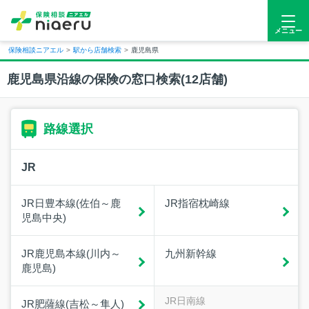
メニュー
保険相談ニアエル
>
駅から店舗検索
>
鹿児島県
鹿児島県沿線の保険の窓口検索(
12
店舗)
路線選択
JR
JR日豊本線(佐伯～鹿
JR指宿枕崎線
児島中央)
JR鹿児島本線(川内～
九州新幹線
鹿児島)
JR日南線
JR肥薩線(吉松～隼人)