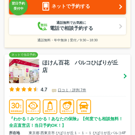
ネットで予約する
通話無料でお気軽に
電話で相談予約する
通話無料・年中無休 | 受付／9:30～18:30
ほけん百花 パルコひばりが丘
店
4.7
口コミ・評判 7件
『わかる！みつかる！あなたの保険』【何度でも相談無料！
全店直営店！当日予約OK！】
所在地
東京都 西東京市 ひばりが丘１－１－１ ひばりが丘パルコ4F