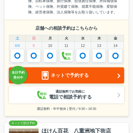
険、自転車保険、旅行保険、賠償責任保険、所得補償保
険、ペット保険、外貨建て保険、就業不能保険、変額保
険、経営者保険、法人保険等をお取り扱いしています。
店舗への相談予約はこちらから
土
日
月
火
水
木
金
8/8
9
10
11
12
13
14
ネットで予約する
通話無料でお気軽に
電話で相談予約する
通話無料・年中無休 | 受付／9:30～18:30
ほけん百花 八重洲地下街店