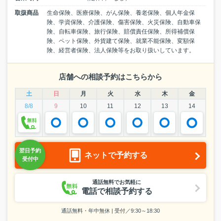
取扱商品
生命保険、医療保険、がん保険、養老保険、個人年金保
険、学資保険、介護保険、傷害保険、火災保険、自動車保
険、自転車保険、旅行保険、賠償責任保険、所得補償保
険、ペット保険、外貨建て保険、就業不能保険、変額保
険、経営者保険、法人保険等をお取り扱いしています。
店舗への相談予約はこちらから
土
日
月
火
水
木
金
8/8
9
10
11
12
13
14
ネットで予約する
通話無料でお気軽に
電話で相談予約する
通話無料・年中無休 | 受付／9:30～18:30