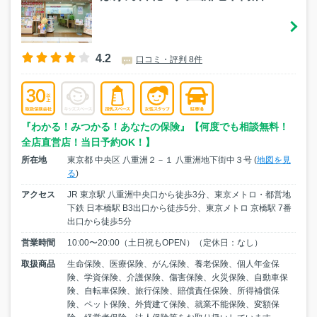
4.2
口コミ・評判 8件
『わかる！みつかる！あなたの保険』【何度でも相談無料！
全店直営店！当日予約OK！】
所在地
東京都 中央区 八重洲２－１ 八重洲地下街中３号 (
地図を見
る
)
アクセス
JR 東京駅 八重洲中央口から徒歩3分、東京メトロ・都営地
下鉄 日本橋駅 B3出口から徒歩5分、東京メトロ 京橋駅 7番
出口から徒歩5分
営業時間
10:00〜20:00（土日祝もOPEN）（定休日：なし）
取扱商品
生命保険、医療保険、がん保険、養老保険、個人年金保
険、学資保険、介護保険、傷害保険、火災保険、自動車保
険、自転車保険、旅行保険、賠償責任保険、所得補償保
険、ペット保険、外貨建て保険、就業不能保険、変額保