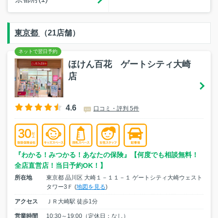
東京都
（21店舗）
ほけん百花 ゲートシティ大崎
店
4.6
口コミ・評判 5件
『わかる！みつかる！あなたの保険』【何度でも相談無料！
全店直営店！当日予約OK！】
所在地
東京都 品川区 大崎１－１１－１ ゲートシティ大崎ウェスト
タワー3Ｆ (
地図を見る
)
アクセス
ＪＲ大崎駅 徒歩1分
営業時間
10:30～19:00（定休日：なし）