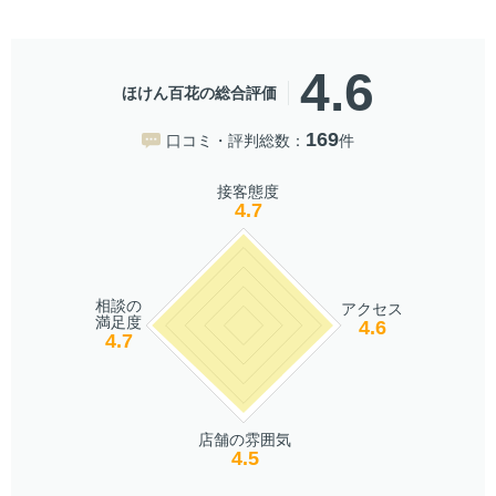
4.6
ほけん百花の総合評価
169
口コミ・評判総数：
件
接客態度
4.7
相談の
アクセス
満足度
4.6
4.7
店舗の雰囲気
4.5