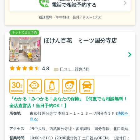
電話で相談予約する
通話無料・年中無休 | 受付／9:30～18:30
ほけん百花 ミーツ国分寺店
4.8
口コミ・評判 5件
『わかる！みつかる！あなたの保険』【何度でも相談無料！
全店直営店！当日予約OK！】
所在地
東京都 国分寺市 本町３－１－１ ミーツ国分寺３Ｆ (
地図を
見る
)
アクセス
JR中央線、西武国分寺線・多摩湖線「国分寺駅」北口直結
営業時間
10:00〜21:00（20:00受付終了 土日祝もOPEN）（定休日：