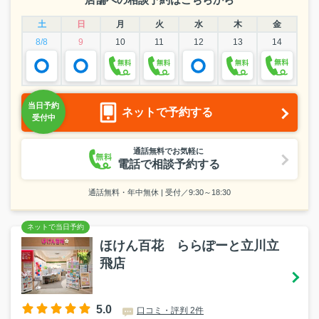
土
日
月
火
水
木
金
8/8
9
10
11
12
13
14
ネットで予約する
通話無料でお気軽に
電話で相談予約する
通話無料・年中無休 | 受付／9:30～18:30
ほけん百花 ららぽーと立川立
飛店
5.0
口コミ・評判 2件