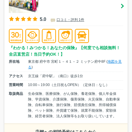
5.0
口コミ・評判 1件
『わかる！みつかる！あなたの保険』【何度でも相談無料！
全店直営店！当日予約OK！】
所在地
東京都 府中市 宮町１－４１－２ ミッテン府中8F (
地図を見
る
)
アクセス
京王線「府中駅」（南口）徒歩1分
営業時間
10:00～19:00（土日祝もOPEN）（定休日：なし）
取扱商品
生命保険、医療保険、がん保険、養老保険、個人年金保
険、学資保険、介護保険、傷害保険、火災保険、自動車保
険、自転車保険、旅行保険、賠償責任保険、所得補償保
険、ペット保険、外貨建て保険、就業不能保険、変額保
険、経営者保険、法人保険等をお取り扱いしています。
店舗への相談予約はこちらから