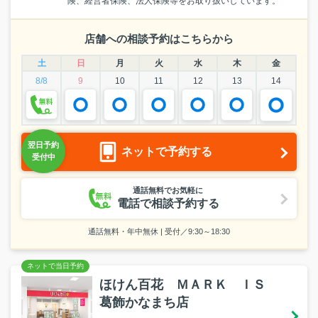
険、経営者保険、法人保険等をお取り扱いしています。
店舗への相談予約はこちらから
土
日
月
火
水
木
金
8/8
9
10
11
12
13
14
ネットで予約する
通話無料でお気軽に
電話で相談予約する
通話無料・年中無休 | 受付／9:30～18:30
ほけん百花 ＭＡＲＫ ＩＳ
葛飾かなまち店