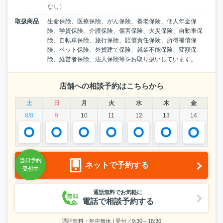
なし）
取扱商品
生命保険、医療保険、がん保険、養老保険、個人年金保
険、学資保険、介護保険、傷害保険、火災保険、自動車保
険、自転車保険、旅行保険、賠償責任保険、所得補償保
険、ペット保険、外貨建て保険、就業不能保険、変額保
険、経営者保険、法人保険等をお取り扱いしています。
店舗への相談予約はこちらから
土
日
月
火
水
木
金
8/8
9
10
11
12
13
14
ネットで予約する
通話無料でお気軽に
電話で相談予約する
通話無料・年中無休 | 受付／9:30～18:30