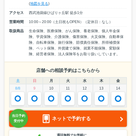
(
地図を見る
)
アクセス
西武池袋線ひばりヶ丘駅 徒歩1分
営業時間
10:00～20:00（土日祝もOPEN）（定休日：なし）
取扱商品
生命保険、医療保険、がん保険、養老保険、個人年金保
険、学資保険、介護保険、傷害保険、火災保険、自動車保
険、自転車保険、旅行保険、賠償責任保険、所得補償保
険、ペット保険、外貨建て保険、就業不能保険、変額保
険、経営者保険、法人保険等をお取り扱いしています。
店舗への相談予約はこちらから
土
日
月
火
水
木
金
8/8
9
10
11
12
13
14
ネットで予約する
通話無料でお気軽に