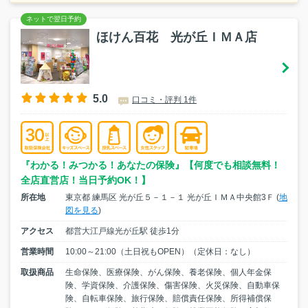
ほけん百花 光が丘ＩＭＡ店
5.0
口コミ・評判 1件
『わかる！みつかる！あなたの保険』【何度でも相談無料！
全店直営店！当日予約OK！】
所在地
東京都 練馬区 光が丘５－１－１ 光が丘ＩＭＡ中央館3Ｆ (
地
図を見る
)
アクセス
都営大江戸線光が丘駅 徒歩1分
営業時間
10:00～21:00（土日祝もOPEN）（定休日：なし）
取扱商品
生命保険、医療保険、がん保険、養老保険、個人年金保
険、学資保険、介護保険、傷害保険、火災保険、自動車保
険、自転車保険、旅行保険、賠償責任保険、所得補償保