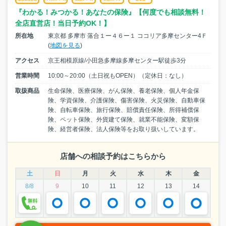
『わかる！みつかる！あなたの保険』【何度でも相談無料！
全店直営店！当日予約OK！】
所在地
東京都 多摩市 落合１ー４６ー１ ココリア多摩センター4Ｆ
(
地図を見る
)
アクセス
京王相模原線/小田急多摩線多摩センター駅徒歩3分
営業時間
10:00～20:00（土日祝もOPEN）（定休日：なし）
取扱商品
生命保険、医療保険、がん保険、養老保険、個人年金保
険、学資保険、介護保険、傷害保険、火災保険、自動車保
険、自転車保険、旅行保険、賠償責任保険、所得補償保
険、ペット保険、外貨建て保険、就業不能保険、変額保
険、経営者保険、法人保険等をお取り扱いしています。
店舗への相談予約はこちらから
土
日
月
火
水
木
金
8/8
9
10
11
12
13
14