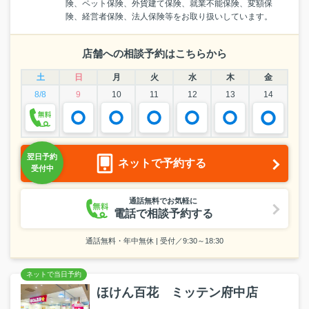
険、ペット保険、外貨建て保険、就業不能保険、変額保
険、経営者保険、法人保険等をお取り扱いしています。
店舗への相談予約はこちらから
土
日
月
火
水
木
金
8/8
9
10
11
12
13
14
ネットで予約する
通話無料でお気軽に
電話で相談予約する
通話無料・年中無休 | 受付／9:30～18:30
ほけん百花 ミッテン府中店