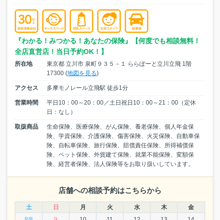
『わかる！みつかる！あなたの保険』【何度でも相談無料！
全店直営店！当日予約OK！】
所在地
東京都 立川市 泉町９３５－１ ららぽーと立川立飛 1階
17300 (
地図を見る
)
アクセス
多摩モノレール立飛駅 徒歩1分
営業時間
平日10：00～20：00／土日祝日10：00～21：00（定休
日：なし）
取扱商品
生命保険、医療保険、がん保険、養老保険、個人年金保
険、学資保険、介護保険、傷害保険、火災保険、自動車保
険、自転車保険、旅行保険、賠償責任保険、所得補償保
険、ペット保険、外貨建て保険、就業不能保険、変額保
険、経営者保険、法人保険等をお取り扱いしています。
店舗への相談予約はこちらから
土
日
月
火
水
木
金
8/8
9
10
11
12
13
14