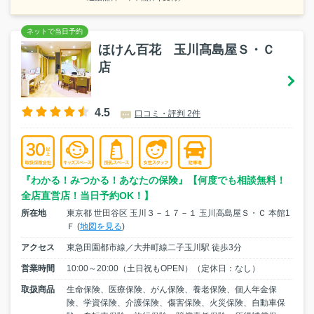
ほけん百花 玉川髙島屋Ｓ・Ｃ
店
4.5
口コミ・評判 2件
『わかる！みつかる！あなたの保険』【何度でも相談無料！
全店直営店！当日予約OK！】
所在地
東京都 世田谷区 玉川３－１７－１ 玉川高島屋Ｓ・Ｃ 本館1
Ｆ (
地図を見る
)
アクセス
東急田園都市線／大井町線二子玉川駅 徒歩3分
営業時間
10:00～20:00（土日祝もOPEN）（定休日：なし）
取扱商品
生命保険、医療保険、がん保険、養老保険、個人年金保
険、学資保険、介護保険、傷害保険、火災保険、自動車保