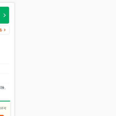
る
る
保険、
付不可