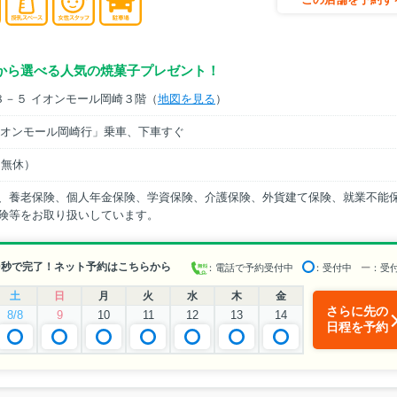
から選べる人気の焼菓子プレゼント！
８－５ イオンモール岡崎３階（
地図を見る
）
イオンモール岡崎行」乗車、下車すぐ
中無休）
、養老保険、個人年金保険、学資保険、介護保険、外貨建て保険、就業不能
険等をお取り扱いしています。
0秒で完了！ネット予約はこちらから
：電話で予約受付中
：受付中
ー
：受
土
日
月
火
水
木
金
さらに先の
8/8
9
10
11
12
13
14
日程を予約