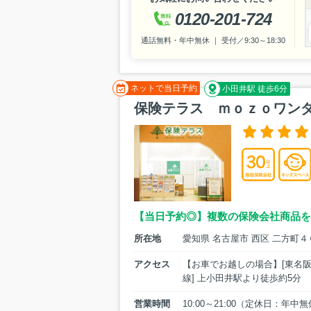
0120-201-724
通話無料・年中無休 ｜ 受付／9:30～18:30
ネットで当日予約
小田井駅 徒歩6分
保険テラス ｍｏｚｏワン
【当日予約◎】複数の保険会社商品を
所在地
愛知県 名古屋市 西区 二方町
アクセス
【お車でお越しの場合】[東名阪
線] 上小田井駅より徒歩約5分
営業時間
10:00～21:00（定休日：年中