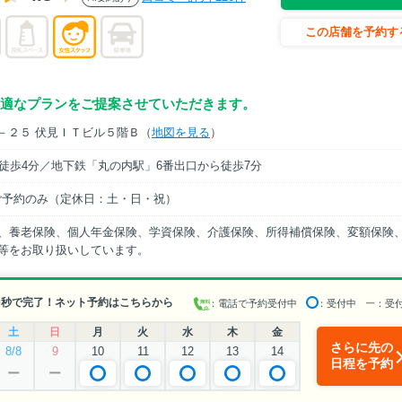
この店舗を予約す
適なプランをご提案させていただきます。
４－２５ 伏見ＩＴビル５階Ｂ（
地図を見る
）
徒歩4分／地下鉄「丸の内駅」6番出口から徒歩7分
祝はご予約のみ（定休日：土・日・祝）
、養老保険、個人年金保険、学資保険、介護保険、所得補償保険、変額保険
等をお取り扱いしています。
0秒で完了！ネット予約はこちらから
：電話で予約受付中
：受付中
ー
：受
土
日
月
火
水
木
金
さらに先の
8/8
9
10
11
12
13
14
日程を予約
ー
ー