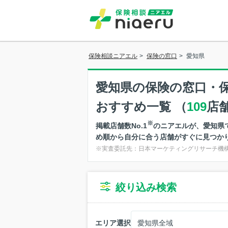
名古屋市
名古屋市
(3)
保険相談ニアエル
>
保険の窓口
>
愛知県
名古屋市
(2)
愛知県
の保険の窓口・
名古屋市
おすすめ一覧 （
109
店
(3)
※
掲載店舗数No.1
のニアエルが、愛知県
名古屋市緑区
め順から自分に合う店舗がすぐに見つか
※実査委託先：日本マーケティングリサーチ機構（
上記以外の市町村
豊橋市(4)
絞り込み検索
半田市(1)
豊田市(3)
江南市(1)
エリア選択
愛知県全域