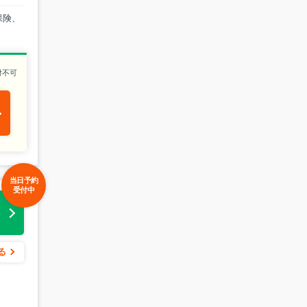
保険、
付不可
当日予約
受付中
る
る