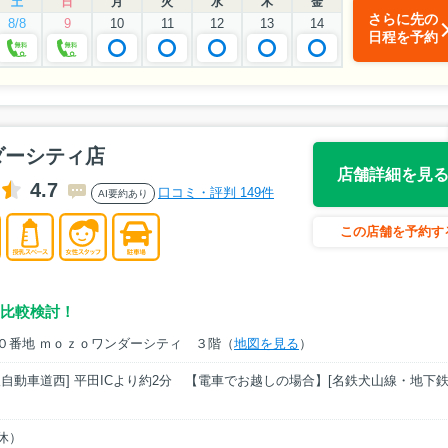
土
日
月
火
水
木
金
さらに先の
8/8
9
10
11
12
13
14
日程を予約
ダーシティ店
店舗詳細を見
4.7
口コミ・評判 149件
AI要約あり
この店舗を予約す
比較検討！
４０番地 ｍｏｚｏワンダーシティ ３階（
地図を見る
）
自動車道西] 平田ICより約2分 【電車でお越しの場合】[名鉄犬山線・地下
無休）