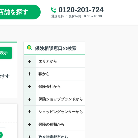
0120-201-724
店舗を探す
通話無料 ／ 受付時間：9:30～18:30
5)
区
保険相談窓口の検索
表示
区
エリアから
駅から
おすす
保険会社から
保険ショップブランドから
ショッピングセンターから
保険の種類から
政令指定都市から