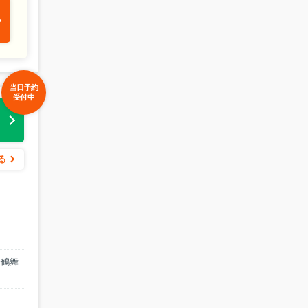
当日予約
受付中
る
る
鉄鶴舞