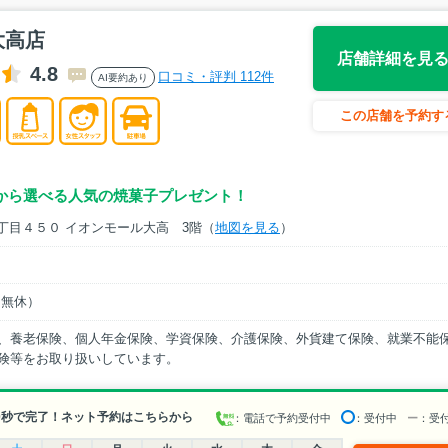
大高店
店舗詳細を見
4.8
口コミ・評判 112件
AI要約あり
この店舗を予約す
から選べる人気の焼菓子プレゼント！
２丁目４５０ イオンモール大高 3階（
地図を見る
）
中無休）
、養老保険、個人年金保険、学資保険、介護保険、外貨建て保険、就業不能
険等をお取り扱いしています。
0秒で完了！ネット予約はこちらから
：電話で予約受付中
：受付中
ー
：受