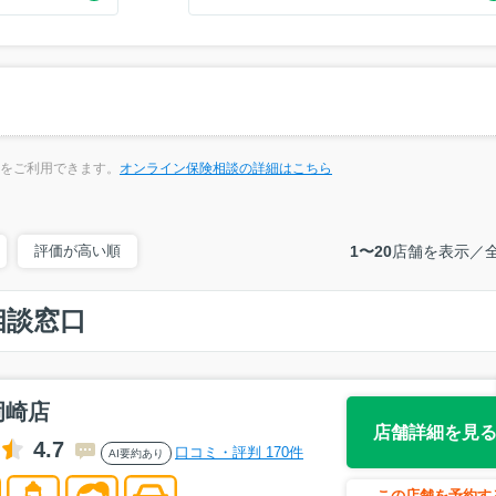
岩倉市(1)
日進市(4)
清須市(1)
1)
みよし市(2)
長久手市(3)
愛知郡東郷町(
(1)
知多郡東浦町(2)
をご利用できます。
オンライン保険相談の詳細はこちら
評価が高い順
1〜20
店舗を表示／
相談窓口
岡崎店
店舗詳細を見
4.7
口コミ・評判 170件
AI要約あり
この店舗を予約す