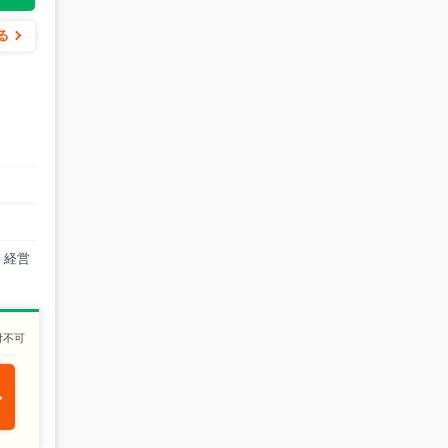
る
、経営
付不可