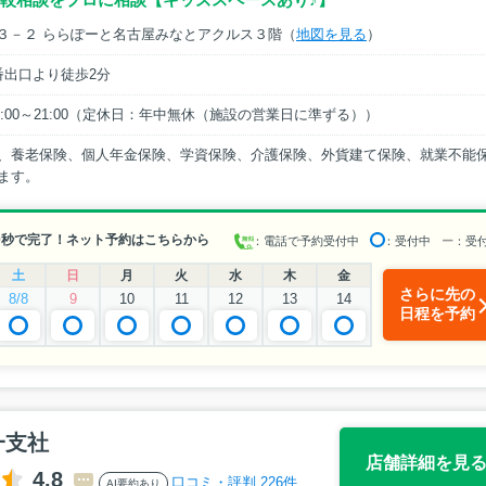
－３－２ ららぽーと名古屋みなとアクルス３階（
地図を見る
）
番出口より徒歩2分
日祝]10:00～21:00（定休日：年中無休（施設の営業日に準ずる））
、養老保険、個人年金保険、学資保険、介護保険、外貨建て保険、就業不能
ます。
0秒で完了！ネット予約はこちらから
：電話で予約受付中
：受付中
ー
：受
土
日
月
火
水
木
金
さらに先の
8/8
9
10
11
12
13
14
日程を予約
一支社
店舗詳細を見
4.8
口コミ・評判 226件
AI要約あり