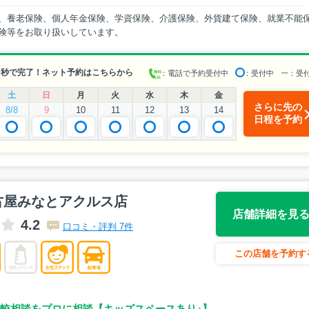
、養老保険、個人年金保険、学資保険、介護保険、外貨建て保険、就業不能
険等をお取り扱いしています。
0秒で完了！ネット予約はこちらから
：電話で予約受付中
：受付中
ー
：受
土
日
月
火
水
木
金
さらに先の
8/8
9
10
11
12
13
14
日程を予約
古屋みなとアクルス店
店舗詳細を見
4.2
口コミ・評判 7件
この店舗を予約す
較相談をプロに相談【キッズスペースあり♪】