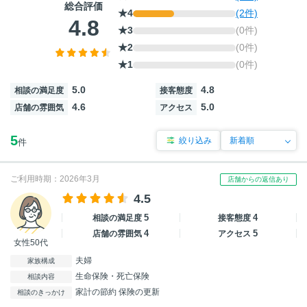
総合評価
★4
(2件)
4.8
★3
(0件)
★2
(0件)
★1
(0件)
5.0
4.8
相談の満足度
接客態度
4.6
5.0
店舗の雰囲気
アクセス
5
絞り込み
件
ご利用時期：2026年3月
店舗からの返信あり
4.5
5
4
相談の満足度
接客態度
4
5
店舗の雰囲気
アクセス
女性50代
夫婦
家族構成
生命保険・死亡保険
相談内容
家計の節約 保険の更新
相談のきっかけ