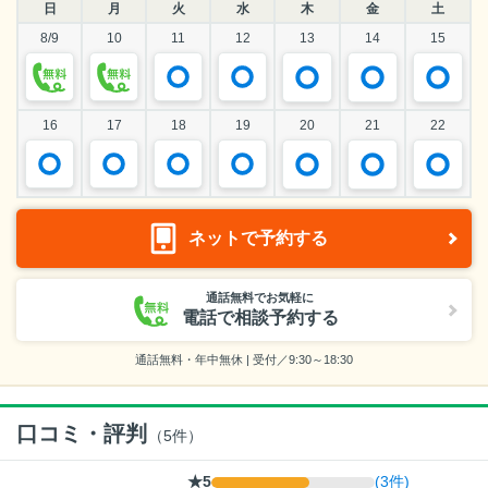
日
月
火
水
木
金
土
8/9
10
11
12
13
14
15
16
17
18
19
20
21
22
ネットで予約する
通話無料でお気軽に
電話で相談予約する
通話無料・年中無休 | 受付／9:30～18:30
口コミ・評判
（
5
件）
★5
(3件)