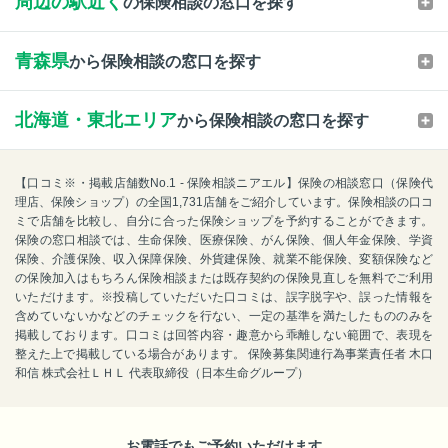
周辺の駅近く
の保険相談の窓口を探す
青森県
から保険相談の窓口を探す
北海道・東北エリア
から保険相談の窓口を探す
【口コミ※・掲載店舗数No.1 - 保険相談ニアエル】保険の相談窓口（保険代
理店、保険ショップ）の全国1,731店舗をご紹介しています。保険相談の口コ
ミで店舗を比較し、自分に合った保険ショップを予約することができます。
保険の窓口相談では、生命保険、医療保険、がん保険、個人年金保険、学資
保険、介護保険、収入保障保険、外貨建保険、就業不能保険、変額保険など
の保険加入はもちろん保険相談または既存契約の保険見直しを無料でご利用
いただけます。※投稿していただいた口コミは、誤字脱字や、誤った情報を
含めていないかなどのチェックを行ない、一定の基準を満たしたもののみを
掲載しております。口コミは回答内容・趣意から乖離しない範囲で、表現を
整えた上で掲載している場合があります。 保険募集関連行為事業責任者 木口
和信 株式会社ＬＨＬ 代表取締役（日本生命グループ）
お電話でもご予約いただけます