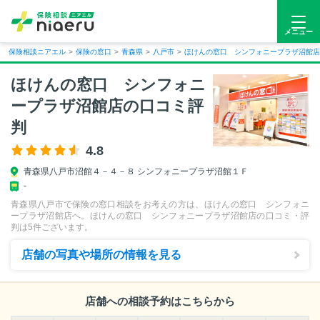
メニュー
保険相談ニアエル
>
保険の窓口
>
青森県
>
八戸市
>
ほけんの窓口 シンフォニープラザ沼館店
ほけんの窓口 シンフォニ
ープラザ沼館店の口コミ評
判
4.8
青森県
八戸市
沼館４－４－８ シンフォニープラザ沼館１Ｆ
-
青森県八戸市で保険の窓口相談をお考えの方は、ほけんの窓口 シンフォニ
ープラザ沼館店へ。ほけんの窓口 シンフォニープラザ沼館店の口コミ・評
判は
5
件ございます。
店舗の写真や場所の情報を見る
店舗への相談予約はこちらから