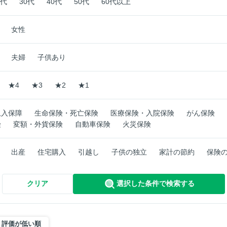
0代
30代
40代
50代
60代以上
女性
夫婦
子供あり
★4
★3
★2
★1
収入保障
生命保険・死亡保険
医療保険・入院保険
がん保険
険
変額・外貨保険
自動車保険
火災保険
出産
住宅購入
引越し
子供の独立
家計の節約
保険
クリア
選択した条件で検索する
評価が低い順