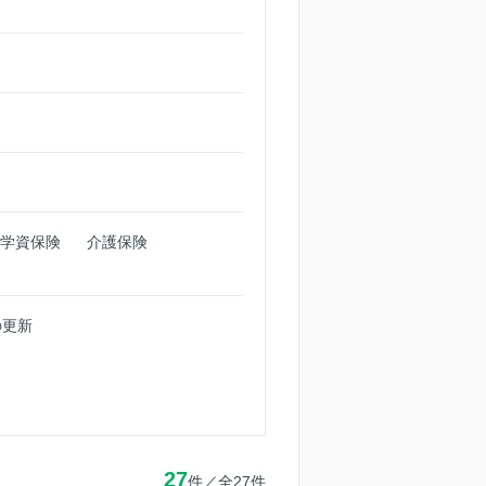
学資保険
介護保険
の更新
27
件／全
27
件