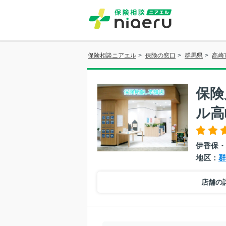
保険相談ニアエル
>
保険の窓口
>
群馬県
>
高崎
保険
ル高
伊香保・
地区：
群
店舗の