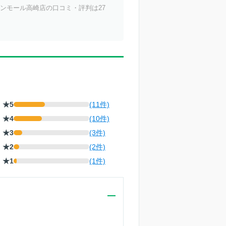
ンモール高崎店の口コミ・評判は
27
★5
(11件)
★4
(10件)
★3
(3件)
★2
(2件)
★1
(1件)