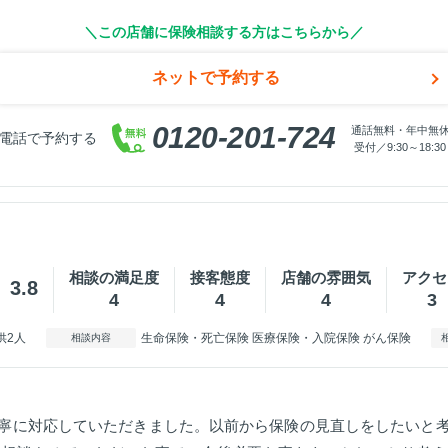
＼この店舗に保険相談する方はこちらから／
ネットで予約する
0120-201-724
通話無料・年中無
電話で予約する
受付／9:30～18:30
相談の満足度
接客態度
店舗の雰囲気
アクセ
3.8
4
4
4
3
供2人
生命保険・死亡保険 医療保険・入院保険 がん保険
相談内容
寧に対応していただきました。以前から保険の見直しをしたいと