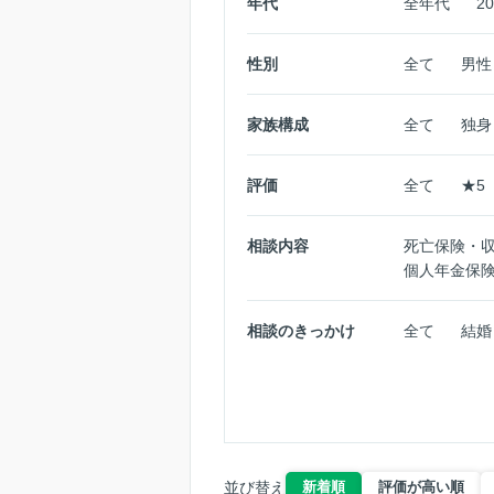
年代
全年代
2
性別
全て
男性
家族構成
全て
独身
評価
全て
★5
相談内容
死亡保険・
個人年金保
相談のきっかけ
全て
結婚
並び替え
新着順
評価が高い順