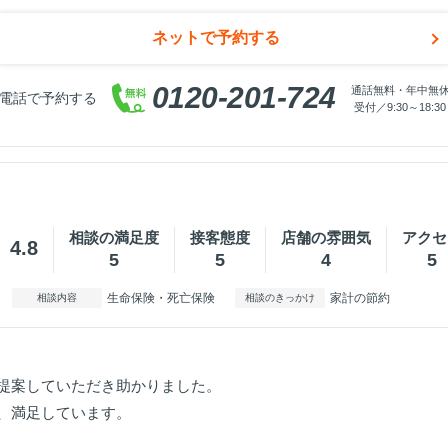
ネットで予約する
0120-201-724
通話無料・年中無
電話で予約する
受付／9:30～18:30
相談の満足度
接客態度
店舗の雰囲気
アクセ
4.8
5
5
4
5
生命保険・死亡保険
家計の節約
相談内容
相談のきっかけ
提案していただき助かりました。
、満足しています。