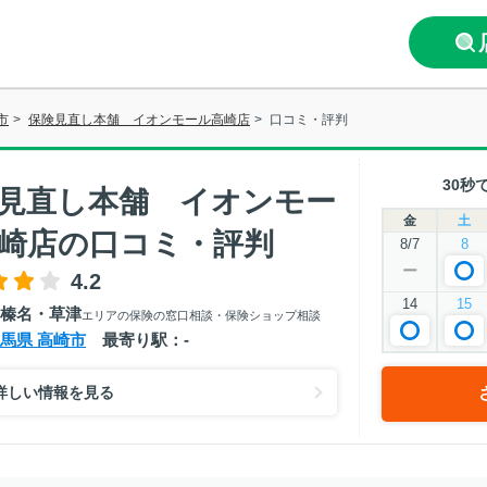
市
>
保険見直し本舗 イオンモール高崎店
>
口コミ・評判
30秒
見直し本舗 イオンモー
金
土
崎店の口コミ・評判
8/7
8
ー
4.2
14
15
榛名・草津
エリアの保険の窓口相談・保険ショップ相談
馬県 高崎市
最寄り駅：-
詳しい情報を見る