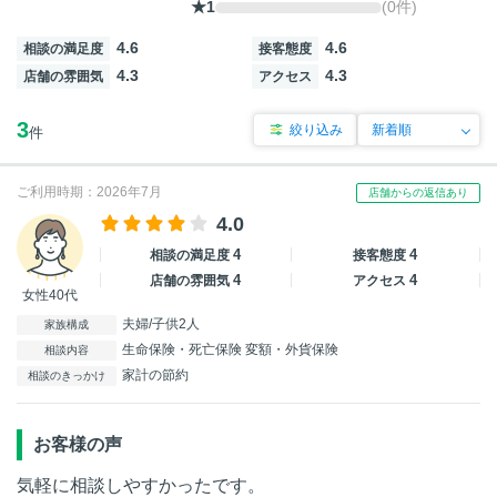
★1
(0件)
4.6
4.6
相談の満足度
接客態度
4.3
4.3
店舗の雰囲気
アクセス
3
絞り込み
件
ご利用時期：2026年7月
店舗からの返信あり
4.0
4
4
相談の満足度
接客態度
4
4
店舗の雰囲気
アクセス
女性40代
夫婦/子供2人
家族構成
生命保険・死亡保険 変額・外貨保険
相談内容
家計の節約
相談のきっかけ
お客様の声
気軽に相談しやすかったです。