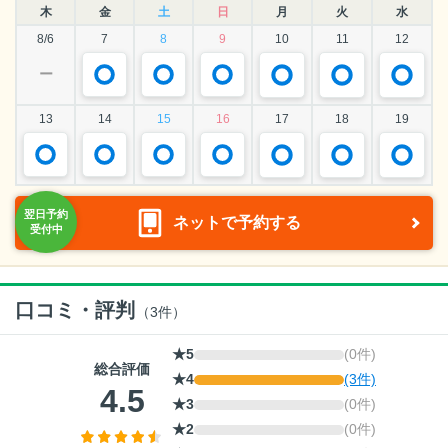
木
金
土
日
月
火
水
8/6
7
8
9
10
11
12
ー
13
14
15
16
17
18
19
ネットで予約する
口コミ・評判
（
3
件）
★5
(0件)
総合評価
★4
(3件)
4.5
★3
(0件)
★2
(0件)