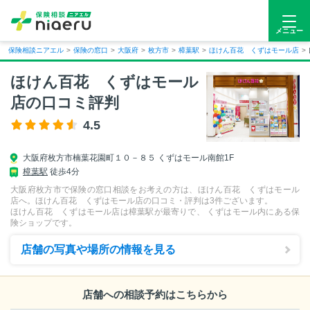
メニュー
保険相談ニアエル
>
保険の窓口
>
大阪府
>
枚方市
>
樟葉駅
>
ほけん百花 くずはモール店
>
ほけん百花 くずはモール
店の口コミ評判
4.5
大阪府
枚方市
楠葉花園町１０－８５ くずはモール南館1F
樟葉駅
徒歩4分
大阪府枚方市で保険の窓口相談をお考えの方は、ほけん百花 くずはモール
店へ。ほけん百花 くずはモール店の口コミ・評判は
3
件ございます。
ほけん百花 くずはモール店は樟葉駅が最寄りで、 くずはモール内にある保
険ショップです。
店舗の写真や場所の情報を見る
店舗への相談予約はこちらから