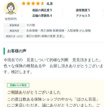
4.8
5
5
相談の満足度
接客態度
4
5
店舗の雰囲気
アクセス
女性60代
その他
家族構成
生命保険・死亡保険 医療保険・入院保険 がん保険
相談内容
家計の節約 保険の更新 見直し
相談のきっかけ
お客様の声
今現在での 見直しついて的確な判断 意見頂きました。
色々な保険の種類ある中 お探し頂きありがとうございま
す。検討します。
店舗からの返信
ご相談ありがとうございました
この度は数ある保険ショップの中から「ほけん百花」
にご来店いただき、誠にありがとうございました。ご