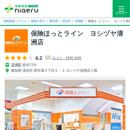
メニュー
保険相談ニアエル
>
保険の窓口
>
愛知県
>
清須市
>
清洲駅
>
保険ほっとライン ヨシヅヤ清
保険ほっとライン ヨシヅヤ清
洲店
4.2
口コミ・評判 10件
清洲駅
徒歩11分
愛知県 清須市 西市場５丁目５－３ ヨシヅヤ清洲店１階