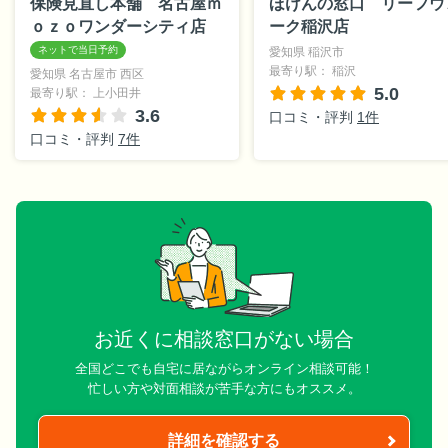
保険見直し本舗 名古屋ｍ
ほけんの窓口 リーフウ
ｏｚｏワンダーシティ店
ーク稲沢店
愛知県 稲沢市
最寄り駅： 稲沢
愛知県 名古屋市 西区
5.0
最寄り駅： 上小田井
3.6
口コミ・評判
1件
口コミ・評判
7件
お近くに相談窓口がない場合
全国どこでも自宅に居ながらオンライン相談可能！
忙しい方や対面相談が苦手な方にもオススメ。
詳細を確認する