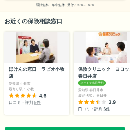
通話無料・年中無休 | 受付／9:30～18:30
お近くの保険相談窓口
ほけんの窓口 ラピオ小牧
保険クリニック ヨロッ
店
春日井店
愛知県 小牧市
最寄り駅： 小牧
愛知県 春日井市
4.6
最寄り駅： 春日井
3.9
口コミ・評判
5件
口コミ・評判
6件