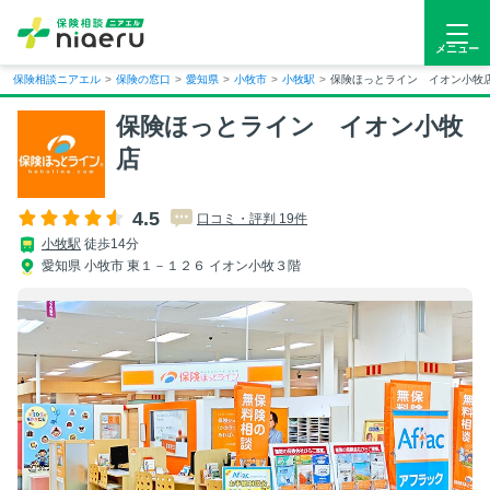
メニュー
保険相談ニアエル
>
保険の窓口
>
愛知県
>
小牧市
>
小牧駅
>
保険ほっとライン イオン小牧
保険ほっとライン イオン小牧
店
4.5
口コミ・評判 19件
小牧駅
徒歩14分
愛知県 小牧市 東１－１２６ イオン小牧３階