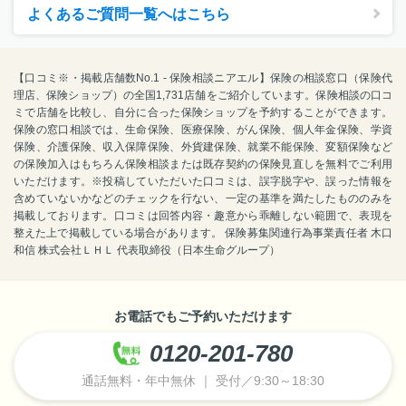
よくあるご質問一覧へはこちら
【口コミ※・掲載店舗数No.1 - 保険相談ニアエル】保険の相談窓口（保険代
理店、保険ショップ）の全国1,731店舗をご紹介しています。保険相談の口コ
ミで店舗を比較し、自分に合った保険ショップを予約することができます。
保険の窓口相談では、生命保険、医療保険、がん保険、個人年金保険、学資
保険、介護保険、収入保障保険、外貨建保険、就業不能保険、変額保険など
の保険加入はもちろん保険相談または既存契約の保険見直しを無料でご利用
いただけます。※投稿していただいた口コミは、誤字脱字や、誤った情報を
含めていないかなどのチェックを行ない、一定の基準を満たしたもののみを
掲載しております。口コミは回答内容・趣意から乖離しない範囲で、表現を
整えた上で掲載している場合があります。 保険募集関連行為事業責任者 木口
和信 株式会社ＬＨＬ 代表取締役（日本生命グループ）
お電話でもご予約いただけます
0120-201-780
通話無料・年中無休 ｜ 受付／9:30～18:30