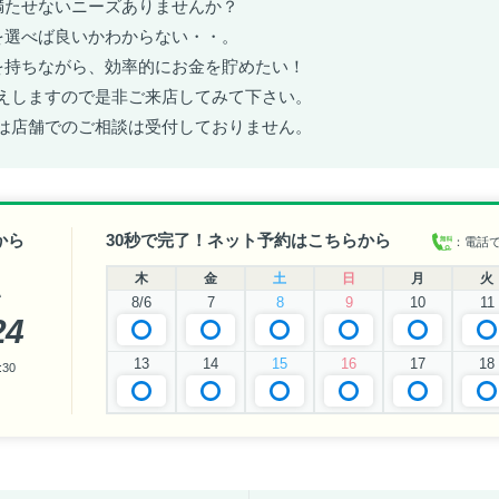
満たせないニーズありませんか？
を選べば良いかわからない・・。
を持ちながら、効率的にお金を貯めたい！
えしますので是非ご来店してみて下さい。
は店舗でのご相談は受付しておりません。
から
30秒で完了！ネット予約はこちらから
：電話
木
金
土
日
月
火
い
8/6
7
8
9
10
11
24
13
14
15
16
17
18
30