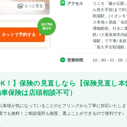
アクセス
リニモ「藤が丘駅
もっと見る
ル長久手前)まで約
戦場駅」(イオンモ
ス本地ヶ原線「名
博物館前」行きに乗
ネットで予約する
鉄バス尾張旭市内
場駅」で下車/ 名
「長久手古戦場駅
営業時間
10：00～21：0
OK！】保険の見直しなら【保険見直し本
動車保険は店頭相談不可）
お客様が気になっていることのヒアリングから丁寧に対応いたしま
度でも無料！ご相談場所も都度、選ぶことができるので便利です♪