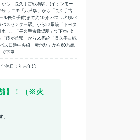
」から「長久手古戦場駅」(イオンモー
7分 リニモ「八草駅」から「長久手古
ール長久手前)まで約10分 バス：名鉄バ
鉄バスセンター駅」から32系統「トヨタ
車し、「長久手古戦場駅」で下車/ 名
線「藤が丘駅」から65系統「長久手古戦
鉄バス日進中央線「赤池駅」から80系統
」で下車
0 ｜定休日：年末年始
舗】！（※火
す。