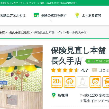
実査委託先：日本マーケティングリサーチ機構（2025年4月期_掲載店舗数調査）
険相談ニアエルとは
保険の窓口を探す
よくある質問
手市
>
長久手古戦場駅
>
保険見直し本舗 イオンモール長久手店
保険見直し本舗
長久手店
4.7
口コミ
所在地
〒480-1100 
１番地 イオンモー