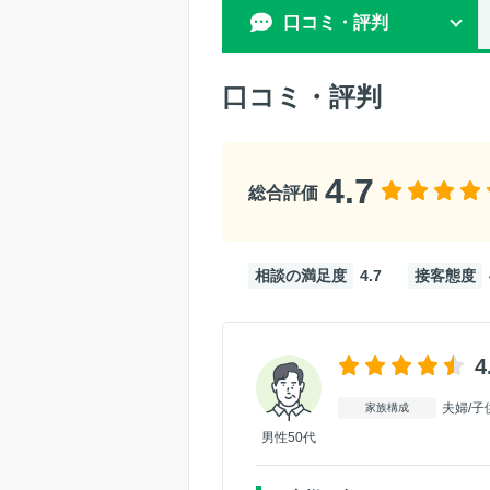
口コミ・評判
口コミ・評判
4.7
総合評価
相談の満足度
4.7
接客態度
4
夫婦/子
家族構成
男性50代