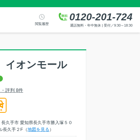
0120-201-724
閲覧履歴
通話無料・年中無休 | 受付／9:30～18:30
 イオンモール
・評判 8件
愛知県 長久手市 愛知県長久手市勝入塚５０
ル長久手２F（
地図を見る
）