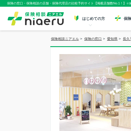
保険の窓口・保険相談の店舗・保険代理店の比較予約サイト【掲載店舗数No.1！】
※
はじめての方
保
保険相談ニアエル
>
保険の窓口
>
愛知県
>
長久