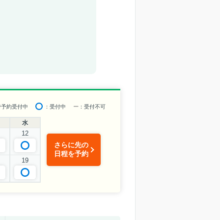
で予約受付中
：受付中
ー
：受付不可
水
12
さらに先の
日程を予約
19