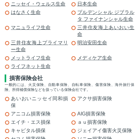
ニッセイ・ウェルス生命
日本生命
はなさく生命
プルデンシャル ジブラル
タ ファイナンシャル生命
マニュライフ生命
三井住友海上あいおい生
命
三井住友海上プライマリ
明治安田生命
ー生命
メットライフ生命
メディケア生命
ライフネット生命
損害保険会社
一般的には、火災保険、自動車保険、自転車保険、傷害保険、海外旅行保
険、所得補償保険などを扱っている保険会社です。
あいおいニッセイ同和損
アクサ損害保険
保
アニコム損害保険
AIG損害保険
エイチ・エス損保
ａｕ損害保険
キャピタル損保
ジェイアイ傷害火災保険
セコム損害保険
ソニー損害保険