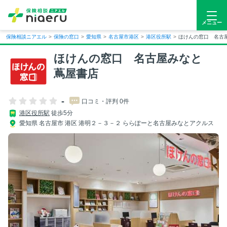
メニュー
保険相談ニアエル
>
保険の窓口
>
愛知県
>
名古屋市港区
>
港区役所駅
>
ほけんの窓口 名古
ほけんの窓口 名古屋みなと
蔦屋書店
-
口コミ・評判 0件
港区役所駅
徒歩5分
愛知県 名古屋市 港区 港明２－３－２ ららぽーと名古屋みなとアクルス