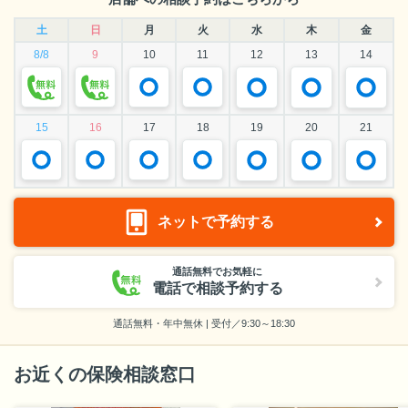
土
日
月
火
水
木
金
8/8
9
10
11
12
13
14
15
16
17
18
19
20
21
ネットで予約する
通話無料でお気軽に
電話で相談予約する
通話無料・年中無休 | 受付／9:30～18:30
お近くの保険相談窓口