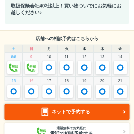
取扱保険会社40社以上！買い物ついでにお気軽にお
越しください♪
店舗への相談予約はこちらから
土
日
月
火
水
木
金
8/8
9
10
11
12
13
14
15
16
17
18
19
20
21
ネットで予約する
通話無料でお気軽に
電話で相談予約する