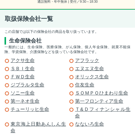
通話無料・年中無休 | 受付／9:30～18:30
取扱保険会社一覧
この店舗では以下の保険会社の商品を取り扱っています。
生命保険会社
一般的には、生命保険、医療保険、がん保険、個人年金保険、就業不能保
険、学資保険、介護保険などを扱っている保険会社です。
アクサ生命
アフラック
ＳＢＩ生命
エヌエヌ生命
ＦＷＤ生命
オリックス生命
ジブラルタ生命
住友生命
ソニー生命
ＳＯＭＰＯひまわり生命
第一ネオ生命
第一フロンティア生命
チューリッヒ生命
Ｔ&Ｄフィナンシャル生
命
東京海上日動あんしん生
なないろ生命
命