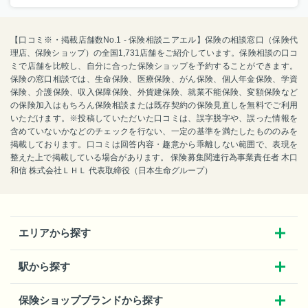
【口コミ※・掲載店舗数No.1 - 保険相談ニアエル】保険の相談窓口（保険代
理店、保険ショップ）の全国1,731店舗をご紹介しています。保険相談の口コ
ミで店舗を比較し、自分に合った保険ショップを予約することができます。
保険の窓口相談では、生命保険、医療保険、がん保険、個人年金保険、学資
保険、介護保険、収入保障保険、外貨建保険、就業不能保険、変額保険など
の保険加入はもちろん保険相談または既存契約の保険見直しを無料でご利用
いただけます。※投稿していただいた口コミは、誤字脱字や、誤った情報を
含めていないかなどのチェックを行ない、一定の基準を満たしたもののみを
掲載しております。口コミは回答内容・趣意から乖離しない範囲で、表現を
整えた上で掲載している場合があります。 保険募集関連行為事業責任者 木口
和信 株式会社ＬＨＬ 代表取締役（日本生命グループ）
エリアから探す
駅から探す
保険ショップブランドから探す