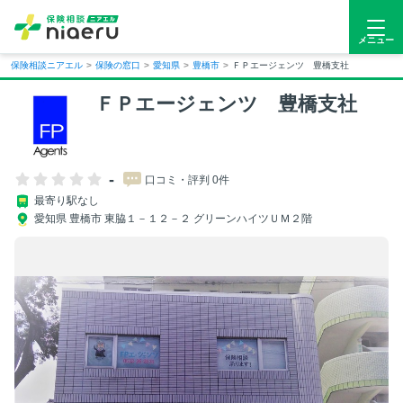
メニュー
保険相談ニアエル
>
保険の窓口
>
愛知県
>
豊橋市
>
ＦＰエージェンツ 豊橋支社
ＦＰエージェンツ 豊橋支社
-
口コミ・評判 0件
最寄り駅なし
愛知県 豊橋市 東脇１－１２－２ グリーンハイツＵＭ２階