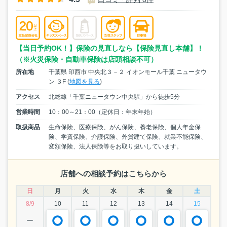
【当日予約OK！】保険の見直しなら【保険見直し本舗】！
（※火災保険・自動車保険は店頭相談不可）
所在地
千葉県 印西市 中央北３－２ イオンモール千葉 ニュータウ
ン ３F (
地図を見る
)
アクセス
北総線「千葉ニュータウン中央駅」から徒歩5分
営業時間
10：00～21：00（定休日：年末年始）
取扱商品
生命保険、医療保険、がん保険、養老保険、個人年金保
険、学資保険、介護保険、外貨建て保険、就業不能保険、
変額保険、法人保険等をお取り扱いしています。
店舗への相談予約はこちらから
日
月
火
水
木
金
土
8/9
10
11
12
13
14
15
ー