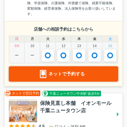
険、学資保険、介護保険、外貨建て保険、就業不能保険、
変額保険、経営者保険、法人保険等をお取り扱いしていま
す。
店舗への相談予約はこちらから
日
月
火
水
木
金
土
8/9
10
11
12
13
14
15
ー
ー
ネットで予約する
ネットで翌日予約
千葉ニュータウン中央駅 徒歩5分
保険見直し本舗 イオンモール
千葉ニュータウン店
4.5
口コミ・評判 8件