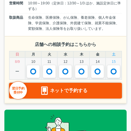
営業時間
10:00～19:00（定休日：12/30～1/3 ほか、施設定休日に準
ずる）
取扱商品
生命保険、医療保険、がん保険、養老保険、個人年金保
険、学資保険、介護保険、外貨建て保険、就業不能保険、
変額保険、法人保険等をお取り扱いしています。
店舗への相談予約はこちらから
日
月
火
水
木
金
土
8/9
10
11
12
13
14
15
ー
翌日予約
ネットで予約する
受付中