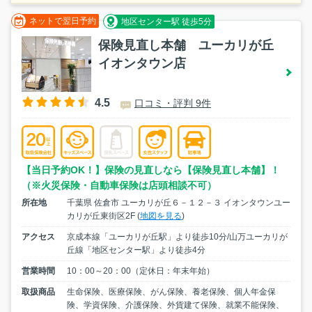
ネットで翌日予約
地区センター駅 徒歩5分
保険見直し本舗 ユーカリが丘
イオンタウン店
4.5
口コミ・評判 9件
【当日予約OK！】保険の見直しなら【保険見直し本舗】！
（※火災保険・自動車保険は店頭相談不可）
所在地
千葉県 佐倉市 ユーカリが丘６－１２－３ イオンタウンユー
カリが丘東街区2F (
地図を見る
)
アクセス
京成本線「ユーカリが丘駅」より徒歩10分/山万ユーカリが
丘線「地区センター駅」より徒歩4分
営業時間
10：00～20：00（定休日：年末年始）
取扱商品
生命保険、医療保険、がん保険、養老保険、個人年金保
険、学資保険、介護保険、外貨建て保険、就業不能保険、