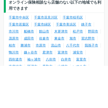
オンライン保険相談なら店舗のない以下の地域でも利
用できます
千葉市中央区
千葉市花見川区
千葉市稲毛区
千葉市若葉区
千葉市緑区
千葉市美浜区
銚子市
市川市
船橋市
館山市
木更津市
松戸市
野田市
茂原市
成田市
佐倉市
東金市
旭市
習志野市
柏市
勝浦市
市原市
流山市
八千代市
我孫子市
鴨川市
鎌ヶ谷市
君津市
富津市
浦安市
四街道市
袖ヶ浦市
八街市
白井市
富里市
南房総市
匝瑳市
香取市
山武市
いすみ市
閉じる
大網白里市
印旛郡酒々井町
印旛郡栄町
香取郡神崎町
香取郡多古町
香取郡東庄町
エリア選択
山武郡九十九里町
山武郡芝山町
山武郡横芝光町
長生郡一宮町
長生郡睦沢町
長生郡長生村
条件選択
長生郡白子町
長生郡長柄町
長生郡長南町