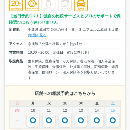
【当日予約OK！】独自の比較サービスとプロのサポートで保
険選びはもう迷わせません
所在地
千葉県 成田市 公津の杜４－５－３ ユアエルム成田 Ｂ１階
(
地図を見る
)
アクセス
京成線「公津の杜駅」から徒歩1分
営業時間
10:00～20:00（定休日：施設に準じる）
取扱商品
生命保険、医療保険、がん保険、養老保険、個人年金保
険、学資保険、介護保険、外貨建て保険、変額保険、経営
者保険、住宅ローン、法人保険等をお取り扱いしていま
す。
店舗への相談予約はこちらから
日
月
火
水
木
金
土
8/9
10
11
12
13
14
15
ー