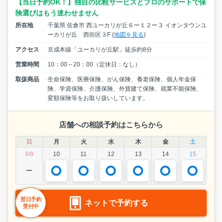
【当日予約OK！】独自の比較サービスとプロのサポートで保
険選びはもう迷わせません
所在地
千葉県 佐倉市 西ユーカリが丘６ー１２ー３ イオンタウンユ
ーカリが丘 西街区３F (
地図を見る
)
アクセス
京成本線「ユーカリが丘駅」徒歩約8分
営業時間
10：00～20：00（定休日：なし）
取扱商品
生命保険、医療保険、がん保険、養老保険、個人年金保
険、学資保険、介護保険、外貨建て保険、就業不能保険、
変額保険等をお取り扱いしています。
店舗への相談予約はこちらから
日
月
火
水
木
金
土
8/9
10
11
12
13
14
15
ー
翌日予約
ネットで予約する
受付中