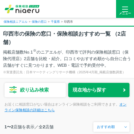
メニュー
保険相談ニアエル
>
保険の窓口
>
千葉県
>
印西市
印西市
の保険の窓口・保険相談おすすめ一覧 （
2
店
舗）
※
掲載店舗数No.1
のニアエルが、印西市で評判の保険相談窓口（保
険代理店）2店舗を比較・紹介。口コミやおすすめ順から自分に合う
店舗がすぐに見つかります。WEB・電話で予約受付中。
※実査委託先：日本マーケティングリサーチ機構（2025年4月期_掲載店舗数調査）
絞り込み検索
現在地から探す
お近くに相談窓口がない場合はオンライン保険相談をご利用できます。
オン
ライン保険相談の詳細はこちら
1〜2
店舗を表示／
全
2
店舗