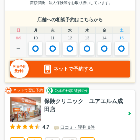
変額保険、法人保険等をお取り扱いしています。
店舗への相談予約はこちらから
日
月
火
水
木
金
土
8/9
10
11
12
13
14
15
ー
翌日予約
ネットで予約する
受付中
ネットで翌日予約
公津の杜駅 徒歩2分
保険クリニック ユアエルム成
田店
4.7
口コミ・評判 8件