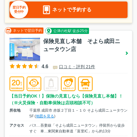
翌日予約
ネットで予約する
受付中
ネットで翌日予約
公津の杜駅 徒歩25分
保険見直し本舗 そよら成田ニ
ュータウン店
4.6
口コミ・評判 21件
【当日予約OK！】保険の見直しなら【保険見直し本舗】！
（※火災保険・自動車保険は店頭相談不可）
所在地
千葉県 成田市 赤坂２丁目１－１０ そよら成田ニュータウン
5F (
地図を見る
)
アクセス
バス…吾妻線「そよら成田ニュータウン」停留所から徒歩
すぐ 車…東関東自動車道「富里IC」から約13分