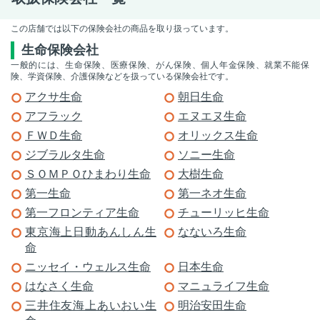
この店舗では以下の保険会社の商品を取り扱っています。
生命保険会社
一般的には、生命保険、医療保険、がん保険、個人年金保険、就業不能保
険、学資保険、介護保険などを扱っている保険会社です。
アクサ生命
朝日生命
アフラック
エヌエヌ生命
ＦＷＤ生命
オリックス生命
ジブラルタ生命
ソニー生命
ＳＯＭＰＯひまわり生命
大樹生命
第一生命
第一ネオ生命
第一フロンティア生命
チューリッヒ生命
東京海上日動あんしん生
なないろ生命
命
ニッセイ・ウェルス生命
日本生命
はなさく生命
マニュライフ生命
三井住友海上あいおい生
明治安田生命