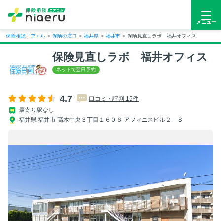
メニュー
保険相談ニアエル
>
保険の窓口
>
福井県
>
福井市
>
保険見直しラボ 福井オフィス
保険見直しラボ 福井オフィス
4.7
口コミ・評判 15件
最寄り駅なし
福井県 福井市 高木中央３丁目１６０６ アフィニスビル２－Ｂ