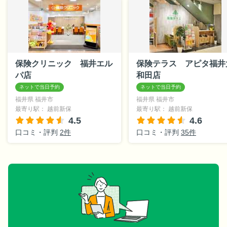
保険クリニック 福井エル
保険テラス アピタ福井
パ店
和田店
福井県 福井市
福井県 福井市
最寄り駅： 越前新保
最寄り駅： 越前新保
4.5
4.6
口コミ・評判
2件
口コミ・評判
35件