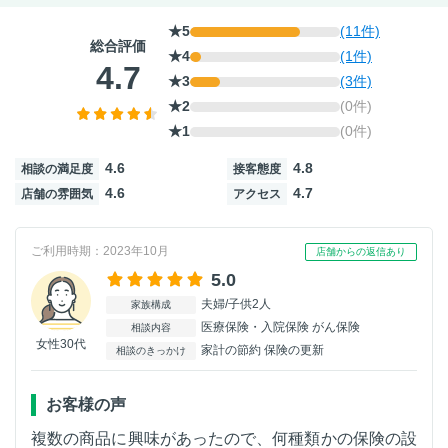
★5
(11件)
総合評価
★4
(1件)
4.7
★3
(3件)
★2
(0件)
★1
(0件)
4.6
4.8
相談の満足度
接客態度
4.6
4.7
店舗の雰囲気
アクセス
ご利用時期：2023年10月
店舗からの返信あり
5.0
夫婦/子供2人
家族構成
医療保険・入院保険 がん保険
相談内容
女性30代
家計の節約 保険の更新
相談のきっかけ
お客様の声
複数の商品に興味があったので、何種類かの保険の設