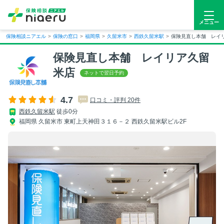
メニュー
保険相談ニアエル
>
保険の窓口
>
福岡県
>
久留米市
>
西鉄久留米駅
>
保険見直し本舗 レイ
保険見直し本舗 レイリア久留
米店
4.7
口コミ・評判 20件
西鉄久留米駅
徒歩0分
福岡県 久留米市 東町上天神田３１６－２ 西鉄久留米駅ビル2F