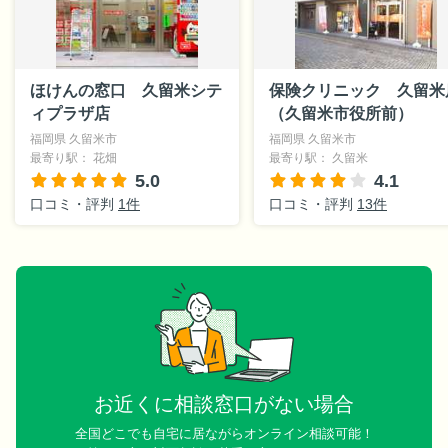
ほけんの窓口 久留米シテ
保険クリニック 久留米
ィプラザ店
（久留米市役所前）
福岡県 久留米市
福岡県 久留米市
最寄り駅： 花畑
最寄り駅： 久留米
5.0
4.1
口コミ・評判
1件
口コミ・評判
13件
お近くに相談窓口がない場合
全国どこでも自宅に居ながらオンライン相談可能！