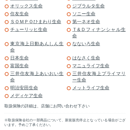
オリックス生命
ジブラルタ生命
住友生命
ソニー生命
ＳＯＭＰＯひまわり生命
第一ネオ生命
チューリッヒ生命
Ｔ&Ｄフィナンシャル生
命
東京海上日動あんしん生
なないろ生命
命
日本生命
はなさく生命
富国生命
マニュライフ生命
三井住友海上あいおい生
三井住友海上プライマリ
命
ー生命
明治安田生命
メットライフ生命
メディケア生命
取扱保険の詳細は、店舗にお問い合わせ下さい
※取扱保険会社の一部商品について、新規販売停止となっている場合がござ
います。予めご了承ください。