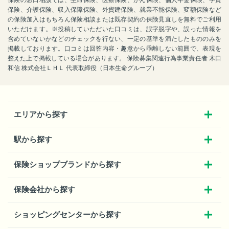
保険の窓口相談では、生命保険、医療保険、がん保険、個人年金保険、学資
保険、介護保険、収入保障保険、外貨建保険、就業不能保険、変額保険など
の保険加入はもちろん保険相談または既存契約の保険見直しを無料でご利用
いただけます。※投稿していただいた口コミは、誤字脱字や、誤った情報を
含めていないかなどのチェックを行ない、一定の基準を満たしたもののみを
掲載しております。口コミは回答内容・趣意から乖離しない範囲で、表現を
整えた上で掲載している場合があります。 保険募集関連行為事業責任者 木口
和信 株式会社ＬＨＬ 代表取締役（日本生命グループ）
エリアから探す
駅から探す
保険ショップブランドから探す
保険会社から探す
ショッピングセンターから探す