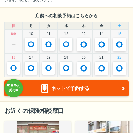
います。予めご了承ください。
店舗への相談予約はこちらから
日
月
火
水
木
金
土
8/9
10
11
12
13
14
15
ー
16
17
18
19
20
21
22
ネットで予約する
お近くの保険相談窓口