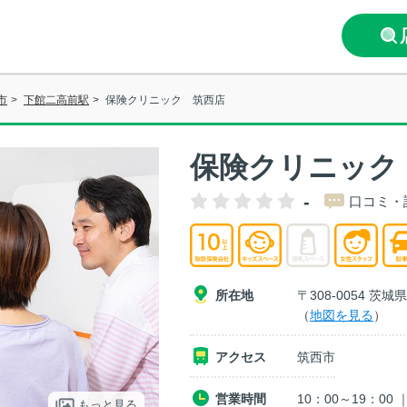
市
>
下館二高前駅
>
保険クリニック 筑西店
保険クリニック
-
口コミ・
所在地
〒308-0054 
（
地図を見る
）
アクセス
筑西市
営業時間
10：00～19：0
もっと見る