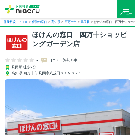
メニュー
保険相談ニアエル
>
保険の窓口
>
高知県
>
四万十市
>
具同駅
>
ほけんの窓口 四万十ショッ
ほけんの窓口 四万十ショッピ
ングガーデン店
-
口コミ・評判 0件
具同駅
徒歩2分
高知県 四万十市 具同字八反田３１９３－１