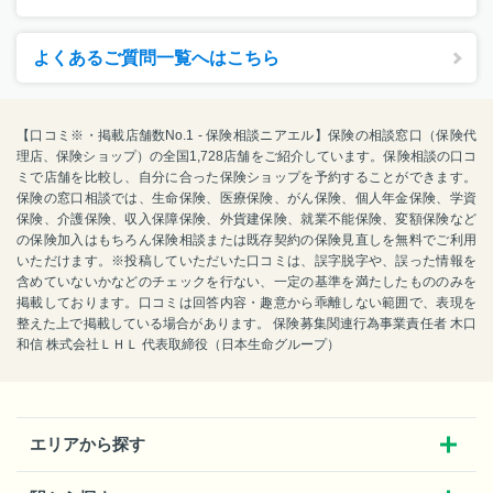
よくあるご質問一覧へはこちら
【口コミ※・掲載店舗数No.1 - 保険相談ニアエル】保険の相談窓口（保険代
理店、保険ショップ）の全国1,728店舗をご紹介しています。保険相談の口コ
ミで店舗を比較し、自分に合った保険ショップを予約することができます。
保険の窓口相談では、生命保険、医療保険、がん保険、個人年金保険、学資
保険、介護保険、収入保障保険、外貨建保険、就業不能保険、変額保険など
の保険加入はもちろん保険相談または既存契約の保険見直しを無料でご利用
いただけます。※投稿していただいた口コミは、誤字脱字や、誤った情報を
含めていないかなどのチェックを行ない、一定の基準を満たしたもののみを
掲載しております。口コミは回答内容・趣意から乖離しない範囲で、表現を
整えた上で掲載している場合があります。 保険募集関連行為事業責任者 木口
和信 株式会社ＬＨＬ 代表取締役（日本生命グループ）
エリアから探す