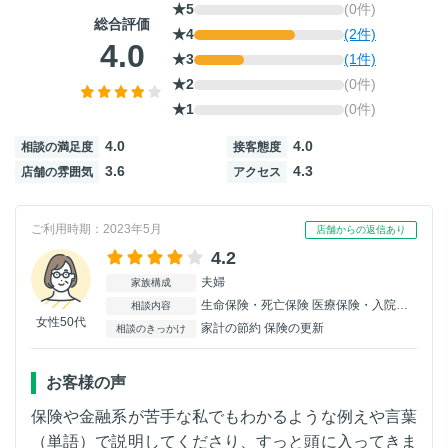
★5
(0件)
総合評価
★4
(2件)
4.0
★3
(1件)
★2
(0件)
★1
(0件)
4.0
4.0
相談の満足度
接客態度
3.6
4.3
店舗の雰囲気
アクセス
ご利用時期：2023年5月
店舗からの返信あり
4.2
夫婦
家族構成
生命保険・死亡保険 医療保険・入院保険 がん保険 介護保険
相談内容
女性50代
家計の節約 保険の更新
相談のきっかけ
お客様の声
保険や金融系が苦手な私でもわかるような例えや言葉
（単語）で説明してくださり、すっと頭に入ってきま