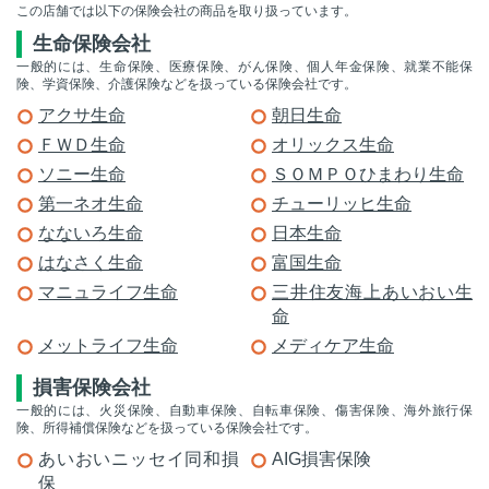
この店舗では以下の保険会社の商品を取り扱っています。
生命保険会社
一般的には、生命保険、医療保険、がん保険、個人年金保険、就業不能保
険、学資保険、介護保険などを扱っている保険会社です。
アクサ生命
朝日生命
ＦＷＤ生命
オリックス生命
ソニー生命
ＳＯＭＰＯひまわり生命
第一ネオ生命
チューリッヒ生命
なないろ生命
日本生命
はなさく生命
富国生命
マニュライフ生命
三井住友海上あいおい生
命
メットライフ生命
メディケア生命
損害保険会社
一般的には、火災保険、自動車保険、自転車保険、傷害保険、海外旅行保
険、所得補償保険などを扱っている保険会社です。
あいおいニッセイ同和損
AIG損害保険
保