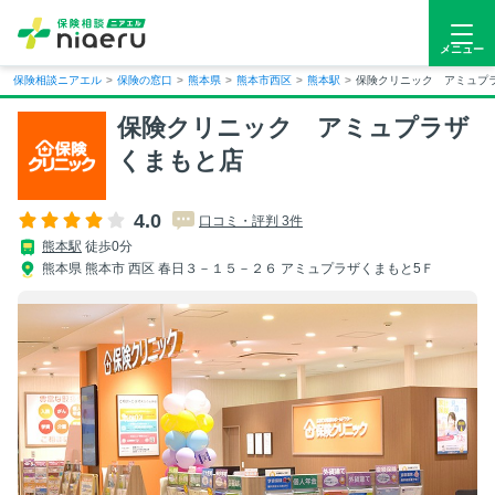
メニュー
保険相談ニアエル
>
保険の窓口
>
熊本県
>
熊本市西区
>
熊本駅
>
保険クリニック アミュプ
保険クリニック アミュプラザ
くまもと店
4.0
口コミ・評判 3件
熊本駅
徒歩0分
熊本県 熊本市 西区 春日３－１５－２６ アミュプラザくまもと5Ｆ