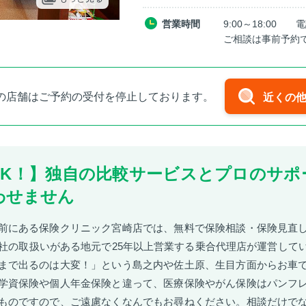
営業時間
9:00～18:00 
ご相談は事前予約
の店舗はご予約の受付を停止しております。
近くの
OK！】独自の比較サービスとプロのサポ
わせません
前にある保険クリニック宮崎店では、無料で保険相談・保険見直
1社の取扱いがある地元で25年以上営業する乗合代理店が運営して
まで出るのは大変！」という島之内や佐土原、生目方面からお車
学資保険や個人年金保険と違って、医療保険やがん保険はパンフ
ものですので、ご遠慮なくなんでもお尋ねください。相談だけで