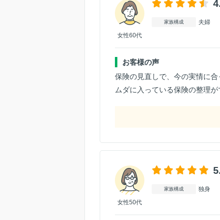
4
夫婦
家族構成
女性60代
お客様の声
保険の見直しで、今の実情に合
ムダに入っている保険の整理が
5
独身
家族構成
女性50代