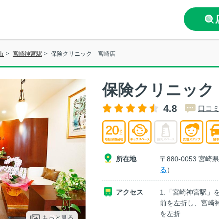
市
>
宮崎神宮駅
>
保険クリニック 宮崎店
保険クリニック
4.8
口コミ
所在地
〒880-0053 宮
る
）
アクセス
1.「宮崎神宮駅」
前を左折し、宮崎神
を左折
もっと見る