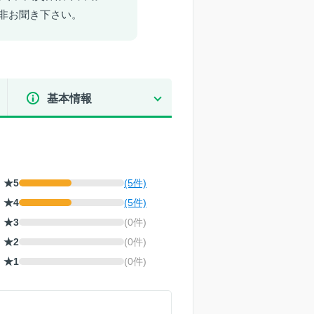
非お聞き下さい。
基本情報
★5
(5件)
★4
(5件)
★3
(0件)
★2
(0件)
★1
(0件)