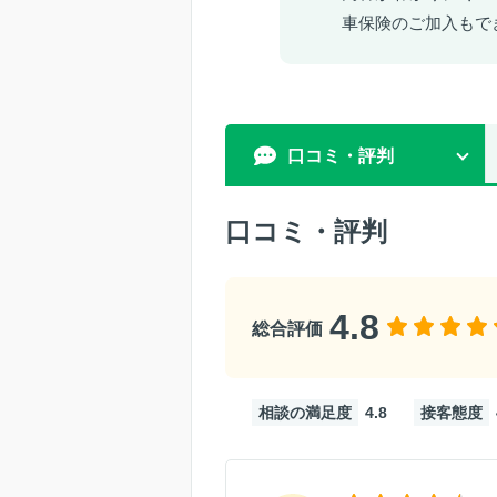
車保険のご加入もで
口コミ・評判
口コミ・評判
4.8
総合評価
相談の満足度
4.8
接客態度