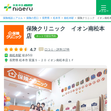
メニュー
保険相談ニアエル
>
保険の窓口
>
長野県
>
松本市
>
南松本駅
>
保険クリニック イオン南松
保険クリニック イオン南松本
店
4.7
口コミ・評判 17件
南松本駅
徒歩5分
長野県 松本市 双葉５－２０ イオン南松本店１Ｆ