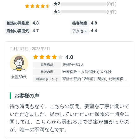
★2
(0件)
★1
(0件)
4.8
4.8
相談の満足度
接客態度
4.7
4.4
店舗の雰囲気
アクセス
ご利用時期：2023年5月
4.0
夫婦/子供1人
家族構成
医療保険・入院保険 がん保険
相談内容
女性60代
家計の節約 12年前に契約した医療保険が今の時代の治療に則しているのか、を確認したく相談しました。そして見直す事で保険料を今より抑えたいと考えていました。
相談のきっかけ
お客様の声
待ち時間もなく、こちらの疑問、要望を丁寧に聞いて
いただきました。提示していただいた保険の一時金に
関しては、こちらから尋ねるまで提案が無かったの
が、唯一の不満な点です。