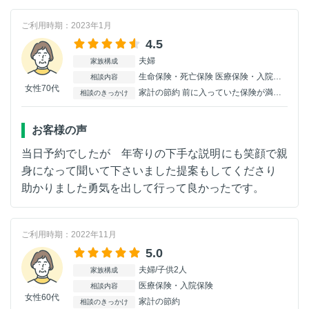
ご利用時期：2023年1月
4.5
夫婦
家族構成
生命保険・死亡保険 医療保険・入院保険 がん保険
相談内容
女性70代
家計の節約 前に入っていた保険が満期になり 薬も飲んでいるので保険には 入れないと思ってました でも窓口がある事を知り 伺った次第です。
相談のきっかけ
お客様の声
当日予約でしたが 年寄りの下手な説明にも笑顔で親
身になって聞いて下さいました提案もしてくださり
助かりました勇気を出して行って良かったです。
ご利用時期：2022年11月
5.0
夫婦/子供2人
家族構成
医療保険・入院保険
相談内容
女性60代
家計の節約
相談のきっかけ