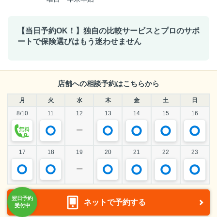
【当日予約OK！】独自の比較サービスとプロのサポ
ートで保険選びはもう迷わせません
店舗への相談予約はこちらから
月
火
水
木
金
土
日
8/10
11
12
13
14
15
16
ー
17
18
19
20
21
22
23
ー
ネットで予約する