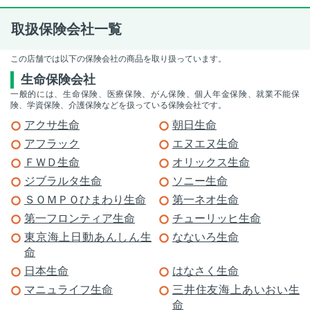
取扱保険会社一覧
この店舗では以下の保険会社の商品を取り扱っています。
生命保険会社
一般的には、生命保険、医療保険、がん保険、個人年金保険、就業不能保
険、学資保険、介護保険などを扱っている保険会社です。
アクサ生命
朝日生命
アフラック
エヌエヌ生命
ＦＷＤ生命
オリックス生命
ジブラルタ生命
ソニー生命
ＳＯＭＰＯひまわり生命
第一ネオ生命
第一フロンティア生命
チューリッヒ生命
東京海上日動あんしん生
なないろ生命
命
日本生命
はなさく生命
マニュライフ生命
三井住友海上あいおい生
命