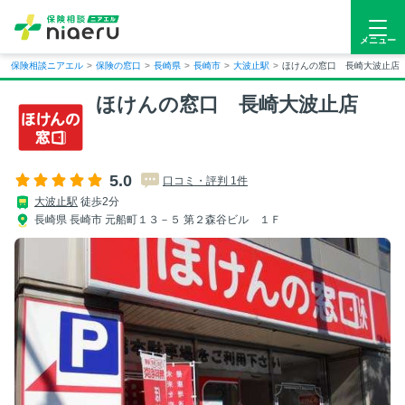
メニュー
保険相談ニアエル
>
保険の窓口
>
長崎県
>
長崎市
>
大波止駅
>
ほけんの窓口 長崎大波止店
ほけんの窓口 長崎大波止店
5.0
口コミ・評判 1件
大波止駅
徒歩2分
長崎県 長崎市 元船町１３－５ 第２森谷ビル １Ｆ