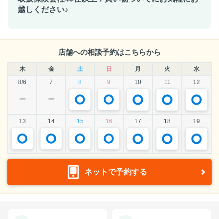
越しください♪
店舗への相談予約はこちらから
木
金
土
日
月
火
水
8/6
7
8
9
10
11
12
ー
ー
13
14
15
16
17
18
19
ネットで予約する