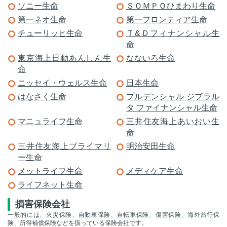
ソニー生命
ＳＯＭＰＯひまわり生命
第一ネオ生命
第一フロンティア生命
チューリッヒ生命
Ｔ&Ｄフィナンシャル生
命
東京海上日動あんしん生
なないろ生命
命
ニッセイ・ウェルス生命
日本生命
はなさく生命
プルデンシャル ジブラル
タ ファイナンシャル生命
マニュライフ生命
三井住友海上あいおい生
命
三井住友海上プライマリ
明治安田生命
ー生命
メットライフ生命
メディケア生命
ライフネット生命
損害保険会社
一般的には、火災保険、自動車保険、自転車保険、傷害保険、海外旅行保
険、所得補償保険などを扱っている保険会社です。