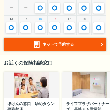
ー
ー
13
14
15
16
17
18
19
ネットで予約する
お近くの保険相談窓口
ほけんの窓口 ゆめタウン
ライフプラザパートナー
夢彩都店
ズ 長崎ＦＡ営業部