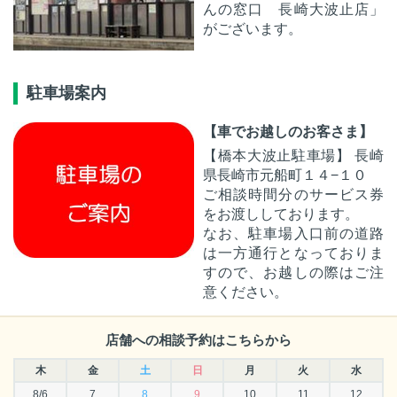
んの窓口 長崎大波止店」
がございます。
駐車場案内
【車でお越しのお客さま】
【橋本大波止駐車場】 長崎
県長崎市元船町１４−１０
ご相談時間分のサービス券
をお渡ししております。
なお、駐車場入口前の道路
は一方通行となっておりま
すので、お越しの際はご注
意ください。
店舗への相談予約はこちらから
木
金
土
日
月
火
水
8/6
7
8
9
10
11
12