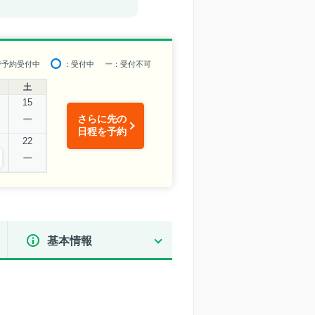
で予約受付中
：受付中
ー
：受付不可
土
15
さらに先の
ー
日程を予約
22
ー
基本情報