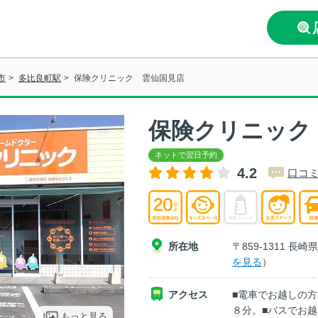
市
>
多比良町駅
>
保険クリニック 雲仙国見店
保険クリニック
4.2
口コミ
所在地
〒859-1311 長
を見る
）
アクセス
■電車でお越しの方
８分。■バスでお
もっと見る