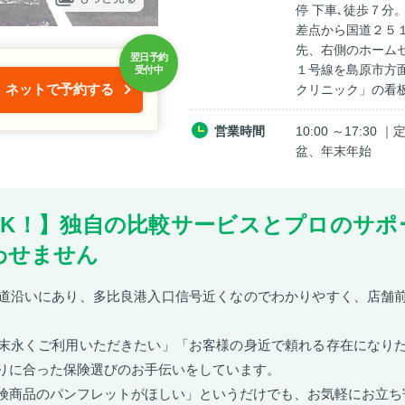
停 下車､徒歩７分
差点から国道２５
先、右側のホーム
１号線を島原市方面
ネットで予約する
クリニック」の看
営業時間
10:00 ～17:
盆、年末年始
OK！】独自の比較サービスとプロのサポ
わせません
道沿いにあり、多比良港入口信号近くなのでわかりやすく、店舗
末永くご利用いただきたい」「お客様の身近で頼れる存在になり
りに合った保険選びのお手伝いをしています。
険商品のパンフレットがほしい」というだけでも、お気軽にお立ち