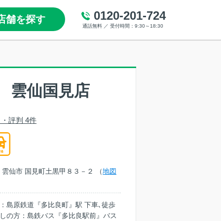
0120-201-724
店舗を探す
通話無料 ／ 受付時間：9:30～18:30
 雲仙国見店
・評判 4件
崎県 雲仙市 国見町土黒甲８３－２ （
地図
：島原鉄道『多比良町』駅 下車､徒歩
越しの方：島鉄バス『多比良駅前』バス