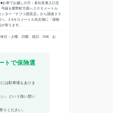
。■お車でお越しの方：多比良港入口交
１号線を愛野町方面へ２００メートル
センター『ナフコ国見店』から国道２５
へ。2.4キロメートル先左側に「保険
板が有ります。
30 ｜定休日：土曜、日曜、祝日、GW、お
ートで保険選
前には駐車場もありま
たい」という強い想い
寄りください。