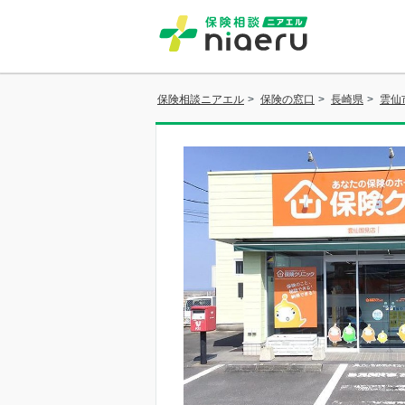
保険相談ニアエル
>
保険の窓口
>
長崎県
>
雲仙