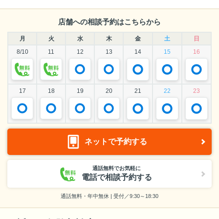
店舗への相談予約はこちらから
月
火
水
木
金
土
日
8/10
11
12
13
14
15
16
17
18
19
20
21
22
23
ネットで予約する
通話無料でお気軽に
電話で相談予約する
通話無料・年中無休 | 受付／9:30～18:30