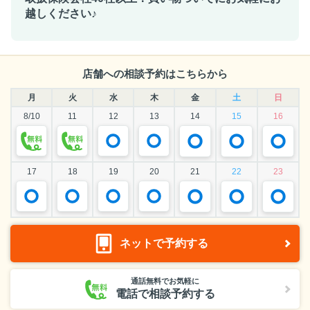
越しください♪
店舗への相談予約はこちらから
月
火
水
木
金
土
日
8/10
11
12
13
14
15
16
17
18
19
20
21
22
23
ネットで予約する
通話無料でお気軽に
電話で相談予約する