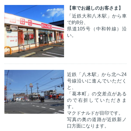
【車でお越しのお客さま】
「近鉄大和八木駅」から車
で約8分、
県道105号（中和幹線）沿
い。
近鉄「八木駅」から北へ24
号線沿いに進んでいただく
と、
「葛本町」の交差点がある
ので右折していただきま
す。
マクドナルドが目印です。
写真の奥の道路が近鉄新ノ
口方面になります。