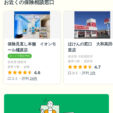
お近くの保険相談窓口
保険見直し本舗 イオンモ
ほけんの窓口 大和高田
ール橿原店
里店
奈良県 大和高田市
最寄り駅： 高田市
奈良県 橿原市
4.7
最寄り駅： 金橋
4.6
口コミ・評判
1件
口コミ・評判
24件