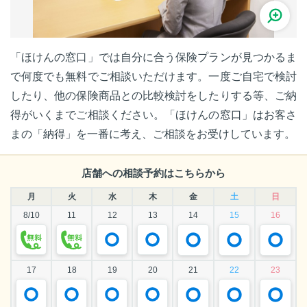
「ほけんの窓口」では自分に合う保険プランが見つかるま
で何度でも無料でご相談いただけます。一度ご自宅で検討
したり、他の保険商品との比較検討をしたりする等、ご納
得がいくまでご相談ください。「ほけんの窓口」はお客さ
まの「納得」を一番に考え、ご相談をお受けしています。
店舗への相談予約はこちらから
月
火
水
木
金
土
日
8/10
11
12
13
14
15
16
17
18
19
20
21
22
23