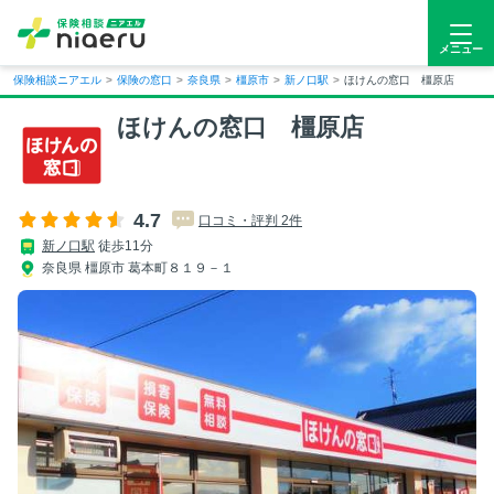
メニュー
保険相談ニアエル
>
保険の窓口
>
奈良県
>
橿原市
>
新ノ口駅
>
ほけんの窓口 橿原店
ほけんの窓口 橿原店
4.7
口コミ・評判 2件
新ノ口駅
徒歩11分
奈良県 橿原市 葛本町８１９－１