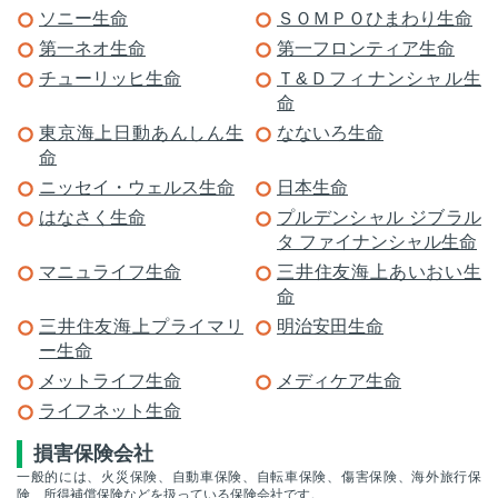
ソニー生命
ＳＯＭＰＯひまわり生命
第一ネオ生命
第一フロンティア生命
チューリッヒ生命
Ｔ&Ｄフィナンシャル生
命
東京海上日動あんしん生
なないろ生命
命
ニッセイ・ウェルス生命
日本生命
はなさく生命
プルデンシャル ジブラル
タ ファイナンシャル生命
マニュライフ生命
三井住友海上あいおい生
命
三井住友海上プライマリ
明治安田生命
ー生命
メットライフ生命
メディケア生命
ライフネット生命
損害保険会社
一般的には、火災保険、自動車保険、自転車保険、傷害保険、海外旅行保
険、所得補償保険などを扱っている保険会社です。