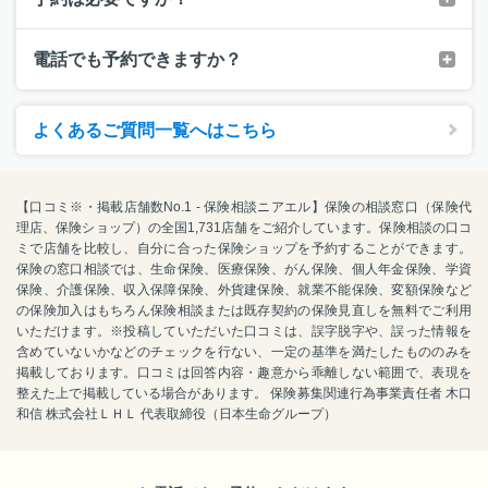
電話でも予約できますか？
よくあるご質問一覧へはこちら
【口コミ※・掲載店舗数No.1 - 保険相談ニアエル】保険の相談窓口（保険代
理店、保険ショップ）の全国1,731店舗をご紹介しています。保険相談の口コ
ミで店舗を比較し、自分に合った保険ショップを予約することができます。
保険の窓口相談では、生命保険、医療保険、がん保険、個人年金保険、学資
保険、介護保険、収入保障保険、外貨建保険、就業不能保険、変額保険など
の保険加入はもちろん保険相談または既存契約の保険見直しを無料でご利用
いただけます。※投稿していただいた口コミは、誤字脱字や、誤った情報を
含めていないかなどのチェックを行ない、一定の基準を満たしたもののみを
掲載しております。口コミは回答内容・趣意から乖離しない範囲で、表現を
整えた上で掲載している場合があります。 保険募集関連行為事業責任者 木口
和信 株式会社ＬＨＬ 代表取締役（日本生命グループ）