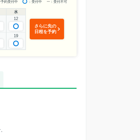
で予約受付中
：受付中
ー
：受付不可
水
12
さらに先の
日程を予約
19
す。