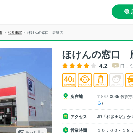
市
>
和多田駅
>
ほけんの窓口 唐津店
ほけんの窓口 
4.2
口コミ
所在地
〒847-0085 佐
る
）
アクセス
JR「和多田駅」か
営業時間
１０：００～１８
もっと見る