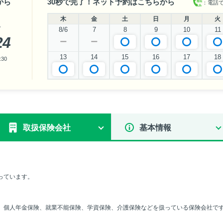
から
30秒で完了！ネット予約はこちらから
：電話
木
金
土
日
月
火
い
8/6
7
8
9
10
11
24
ー
ー
13
14
15
16
17
18
30
取扱保険会社
基本情報
っています。
、個人年金保険、就業不能保険、学資保険、介護保険などを扱っている保険会社で