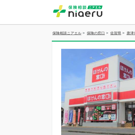
保険相談ニアエル
>
保険の窓口
>
佐賀県
>
唐津