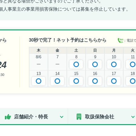
容と異なる場合がございますのでご了承ください。
個人事業主の事業用損害保険については募集を停止しています。
から
30秒で完了！ネット予約はこちらから
：電話
木
金
土
日
月
火
い
8/6
7
8
9
10
11
24
ー
ー
13
14
15
16
17
18
30
店舗紹介・特長
取扱保険会社