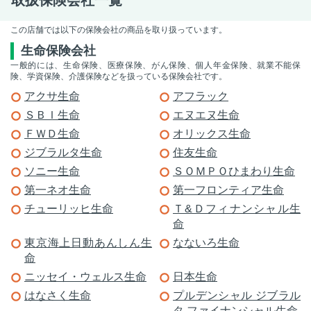
この店舗では以下の保険会社の商品を取り扱っています。
生命保険会社
一般的には、生命保険、医療保険、がん保険、個人年金保険、就業不能保
険、学資保険、介護保険などを扱っている保険会社です。
アクサ生命
アフラック
ＳＢＩ生命
エヌエヌ生命
ＦＷＤ生命
オリックス生命
ジブラルタ生命
住友生命
ソニー生命
ＳＯＭＰＯひまわり生命
第一ネオ生命
第一フロンティア生命
チューリッヒ生命
Ｔ&Ｄフィナンシャル生
命
東京海上日動あんしん生
なないろ生命
命
ニッセイ・ウェルス生命
日本生命
はなさく生命
プルデンシャル ジブラル
タ ファイナンシャル生命