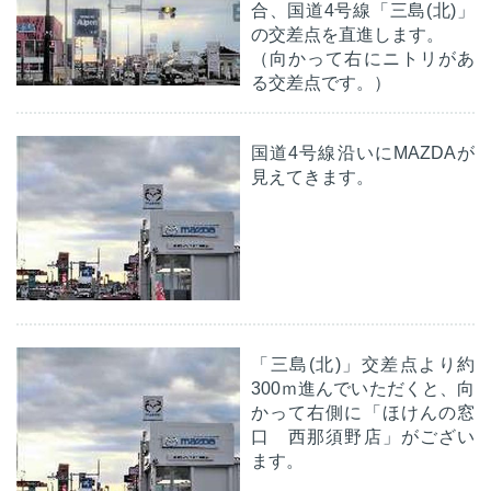
合、国道4号線「三島(北)」
の交差点を直進します。
（向かって右にニトリがあ
る交差点です。）
国道4号線沿いにMAZDAが
見えてきます。
「三島(北)」交差点より約
300ｍ進んでいただくと、向
かって右側に「ほけんの窓
口 西那須野店」がござい
ます。