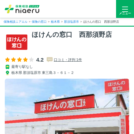
メニュー
保険相談ニアエル
>
保険の窓口
>
栃木県
>
那須塩原市
>
ほけんの窓口 西那須野店
ほけんの窓口 西那須野店
4.2
口コミ・評判 1件
最寄り駅なし
栃木県 那須塩原市 東三島３－６１－２