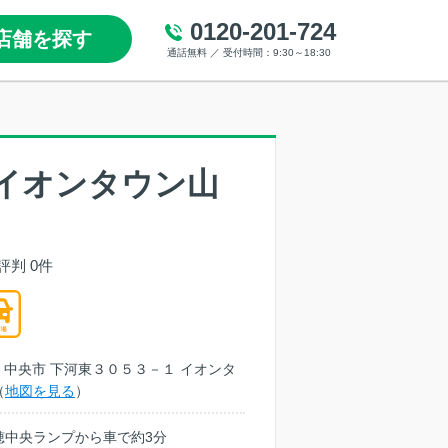
0120-201-724
店舗を探す
通話無料 ／ 受付時間：9:30～18:30
イオンタウン山
評判 0件
山梨県 中央市 下河東３０５３－１ イオンタ
（
地図を見る
）
穂中央ランプから車で約3分