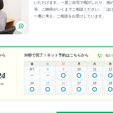
いただけます。一度ご自宅で検討したり、他
等、ご納得がいくまでご相談ください。「ほ
一番に考え、ご相談をお受けしています。
から
30秒で完了！ネット予約はこちらから
：電話
金
土
日
月
火
水
い
8/7
8
9
10
11
12
24
ー
ー
14
15
16
17
18
19
30