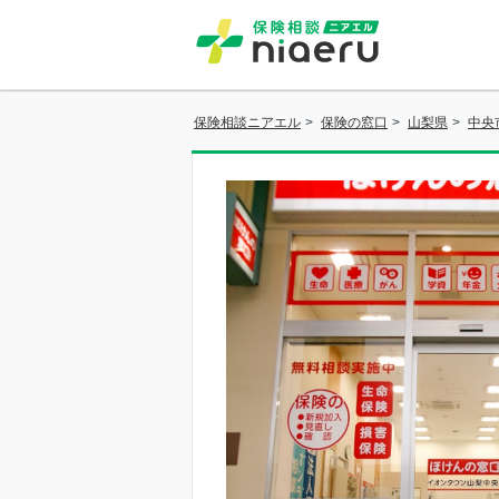
保険相談ニアエル
>
保険の窓口
>
山梨県
>
中央