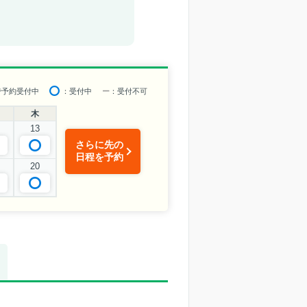
で予約受付中
：受付中
ー
：受付不可
木
13
さらに先の
日程を予約
20