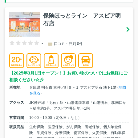
保険ほっとライン アスピア明
石店
-
口コミ・評判 0件
【2025年3月1日オープン！】お買い物のついでにお気軽にご
相談ください☆彡
所在地
兵庫県 明石市 東仲ノ町６－１ アスピア明石 地下1階 (
地図
を見る
)
アクセス
JR神戸線「明石」駅・山陽電鉄本線「山陽明石」駅南口か
ら徒歩約3分、アスピア明石 地下1階
営業時間
10:00～19:00（定休日：なし）
取扱商品
生命保険、医療保険、がん保険、養老保険、個人年金保
険、学資保険、介護保険、傷害保険、火災保険、自動車保