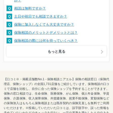
か？
Q
相談は無料ですか？
Q
土日や祝日でも相談できますか？
Q
保険に加入しなくても大丈夫ですか？
Q
保険相談のメリットとデメリットとは？
Q
保険相談の際には何を持っていくべき？
もっと見る
【口コミ※・掲載店舗数No.1 - 保険相談ニアエル】保険の相談窓口（保険代
理店、保険ショップ）の全国1,731店舗をご紹介しています。保険相談の口コ
ミで店舗を比較し、自分に合った保険ショップを予約することができます。
保険の窓口相談では、生命保険、医療保険、がん保険、個人年金保険、学資
保険、介護保険、収入保障保険、外貨建保険、就業不能保険、変額保険など
の保険加入はもちろん保険相談または既存契約の保険見直しを無料でご利用
いただけます。※投稿していただいた口コミは、誤字脱字や、誤った情報を
含めていないかなどのチェックを行ない、一定の基準を満たしたもののみを