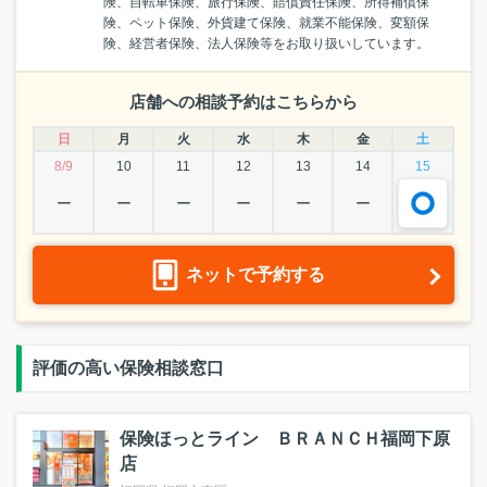
険、自転車保険、旅行保険、賠償責任保険、所得補償保
険、ペット保険、外貨建て保険、就業不能保険、変額保
険、経営者保険、法人保険等をお取り扱いしています。
店舗への相談予約はこちらから
日
月
火
水
木
金
土
8/9
10
11
12
13
14
15
ー
ー
ー
ー
ー
ー
ネットで予約する
評価の高い保険相談窓口
保険ほっとライン ＢＲＡＮＣＨ福岡下原
店