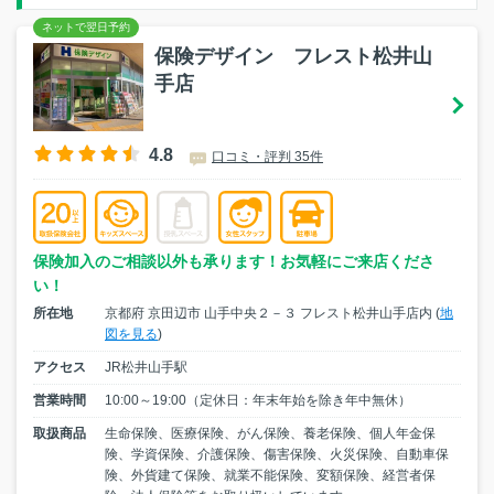
保険デザイン フレスト松井山
手店
4.8
口コミ・評判 35件
保険加入のご相談以外も承ります！お気軽にご来店くださ
い！
所在地
京都府 京田辺市 山手中央２－３ フレスト松井山手店内 (
地
図を見る
)
アクセス
JR松井山手駅
営業時間
10:00～19:00（定休日：年末年始を除き年中無休）
取扱商品
生命保険、医療保険、がん保険、養老保険、個人年金保
険、学資保険、介護保険、傷害保険、火災保険、自動車保
険、外貨建て保険、就業不能保険、変額保険、経営者保