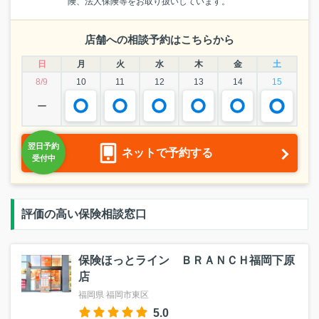
険、法人保険等をお取り扱いしています。
店舗への相談予約はこちらから
日
月
火
水
木
金
土
8/9
10
11
12
13
14
15
ー
ネットで予約する
評価の高い保険相談窓口
保険ほっとライン ＢＲＡＮＣＨ福岡下原
店
福岡県 福岡市東区
5.0