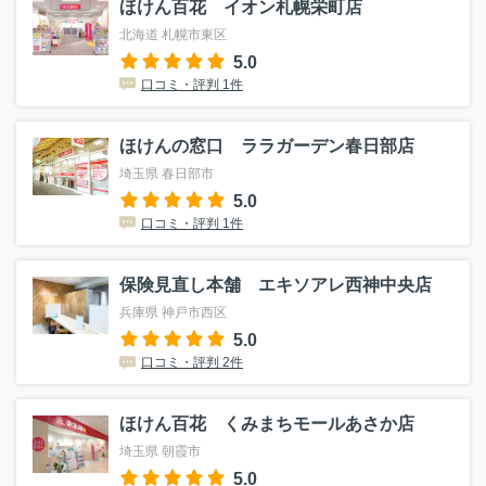
ほけん百花 イオン札幌栄町店
北海道 札幌市東区
5.0
口コミ・評判 1件
ほけんの窓口 ララガーデン春日部店
埼玉県 春日部市
5.0
口コミ・評判 1件
保険見直し本舗 エキソアレ西神中央店
兵庫県 神戸市西区
5.0
口コミ・評判 2件
ほけん百花 くみまちモールあさか店
埼玉県 朝霞市
5.0