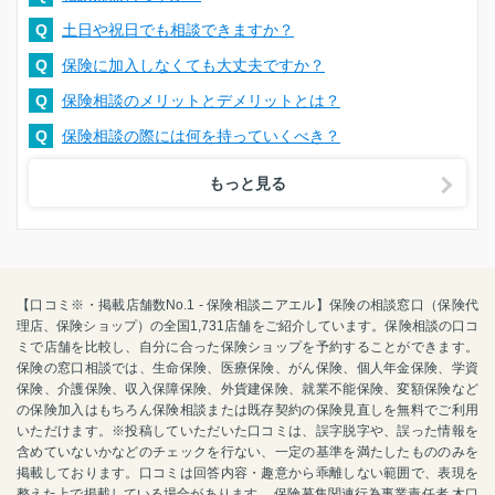
Q
土日や祝日でも相談できますか？
Q
保険に加入しなくても大丈夫ですか？
Q
保険相談のメリットとデメリットとは？
Q
保険相談の際には何を持っていくべき？
もっと見る
【口コミ※・掲載店舗数No.1 - 保険相談ニアエル】保険の相談窓口（保険代
理店、保険ショップ）の全国1,731店舗をご紹介しています。保険相談の口コ
ミで店舗を比較し、自分に合った保険ショップを予約することができます。
保険の窓口相談では、生命保険、医療保険、がん保険、個人年金保険、学資
保険、介護保険、収入保障保険、外貨建保険、就業不能保険、変額保険など
の保険加入はもちろん保険相談または既存契約の保険見直しを無料でご利用
いただけます。※投稿していただいた口コミは、誤字脱字や、誤った情報を
含めていないかなどのチェックを行ない、一定の基準を満たしたもののみを
掲載しております。口コミは回答内容・趣意から乖離しない範囲で、表現を
整えた上で掲載している場合があります。 保険募集関連行為事業責任者 木口