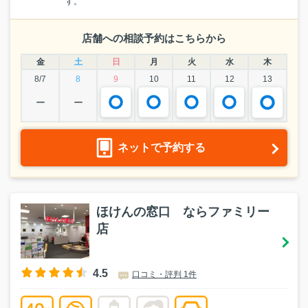
す。
店舗への相談予約はこちらから
金
土
日
月
火
水
木
8/7
8
9
10
11
12
13
ー
ー
ネットで予約する
ほけんの窓口 ならファミリー
店
4.5
口コミ・評判 1件