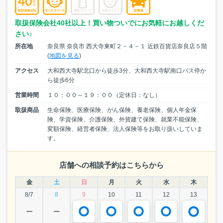
取扱保険会社40社以上！買い物ついでにお気軽にお越しくだ
さい♪
所在地
奈良県 奈良市 西大寺東町２－４－１ 近鉄百貨店奈良店５階
(
地図を見る
)
アクセス
大和西大寺駅北口から徒歩3分、大和西大寺駅南口バス停か
ら徒歩6分
営業時間
１０：００～１９：００（定休日：なし）
取扱商品
生命保険、医療保険、がん保険、養老保険、個人年金保
険、学資保険、介護保険、外貨建て保険、就業不能保険、
変額保険、経営者保険、法人保険等をお取り扱いしていま
す。
店舗への相談予約はこちらから
金
土
日
月
火
水
木
8/7
8
9
10
11
12
13
ー
ー