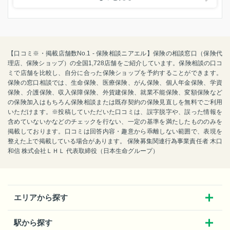
【口コミ※・掲載店舗数No.1 - 保険相談ニアエル】保険の相談窓口（保険代
理店、保険ショップ）の全国1,728店舗をご紹介しています。保険相談の口コ
ミで店舗を比較し、自分に合った保険ショップを予約することができます。
保険の窓口相談では、生命保険、医療保険、がん保険、個人年金保険、学資
保険、介護保険、収入保障保険、外貨建保険、就業不能保険、変額保険など
の保険加入はもちろん保険相談または既存契約の保険見直しを無料でご利用
いただけます。※投稿していただいた口コミは、誤字脱字や、誤った情報を
含めていないかなどのチェックを行ない、一定の基準を満たしたもののみを
掲載しております。口コミは回答内容・趣意から乖離しない範囲で、表現を
整えた上で掲載している場合があります。 保険募集関連行為事業責任者 木口
和信 株式会社ＬＨＬ 代表取締役（日本生命グループ）
エリアから探す
駅から探す