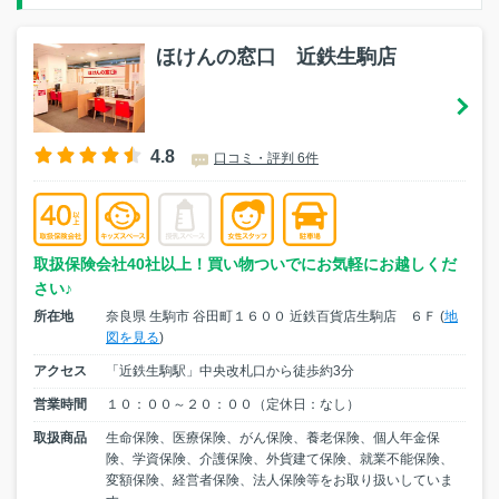
ほけんの窓口 近鉄生駒店
4.8
口コミ・評判 6件
取扱保険会社40社以上！買い物ついでにお気軽にお越しくだ
さい♪
所在地
奈良県 生駒市 谷田町１６００ 近鉄百貨店生駒店 ６Ｆ (
地
図を見る
)
アクセス
「近鉄生駒駅」中央改札口から徒歩約3分
営業時間
１０：００～２０：００（定休日：なし）
取扱商品
生命保険、医療保険、がん保険、養老保険、個人年金保
険、学資保険、介護保険、外貨建て保険、就業不能保険、
変額保険、経営者保険、法人保険等をお取り扱いしていま