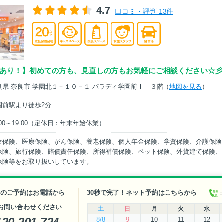
4.7
口コミ・評判 13件
あり！】初めての方も、見直しの方もお気軽にご相談ください☆
良県 奈良市 学園北１－１０－１ パラディ学園前Ⅰ ３階（
地図を見る
）
園前駅より徒歩2分
:00～19:00（定休日：年末年始休業）
命保険、医療保険、がん保険、養老保険、個人年金保険、学資保険、介護保険
保険、旅行保険、賠償責任保険、所得補償保険、ペット保険、外貨建て保険、
保険等をお取り扱いしています。
日のご予約はお電話から
30秒で完了！ネット予約はこちらから
お問い合わせください
土
日
月
火
水
120-201-724
8/8
9
10
11
12