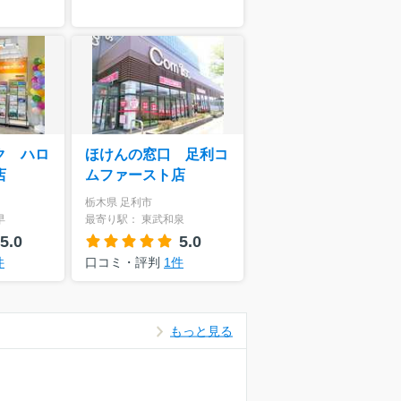
ク ハロ
ほけんの窓口 足利コ
店
ムファースト店
栃木県 足利市
早
最寄り駅： 東武和泉
5.0
5.0
件
口コミ・評判
1件
もっと見る