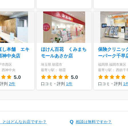
直し本舗 エキ
ほけん百花 くみまち
保険クリニッ
西神中央店
モールあさか店
ーパーク千早
戸市西区
埼玉県 朝霞市
福岡県 福岡市東区
 西神中央
最寄り駅： 朝霞
最寄り駅： 西鉄千
5.0
5.0
・評判
2件
口コミ・評判
1件
口コミ・評判
1
）とはどんなお店ですか？
相談は無料ですか？