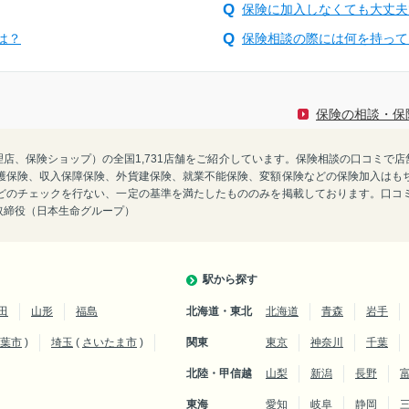
保険に加入しなくても大丈夫
は？
保険相談の際には何を持って
保険の相談・保
険代理店、保険ショップ）の全国1,731店舗をご紹介しています。保険相談の口コミ
護保険、収入保障保険、外貨建保険、就業不能保険、変額保険などの保険加入はも
どのチェックを行ない、一定の基準を満たしたもののみを掲載しております。口コ
表取締役（日本生命グループ）
駅から探す
田
山形
福島
北海道・東北
北海道
青森
岩手
葉市
)
埼玉
(
さいたま市
)
関東
東京
神奈川
千葉
北陸・甲信越
山梨
新潟
長野
東海
愛知
岐阜
静岡