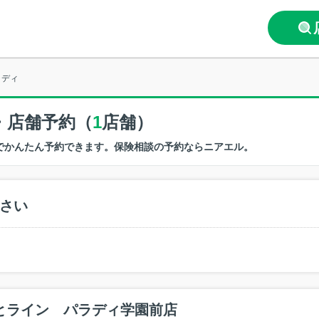
ラディ
・店舗予約（
1
店舗）
でかんたん予約できます。保険相談の予約ならニアエル。
さい
とライン パラディ学園前店