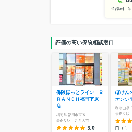
通話無料・年中無
評価の高い保険相談窓口
保険ほっとライン Ｂ
ほけん
ＲＡＮＣＨ福岡下原
オンシ
店
和歌山県 
最寄り駅：
福岡県 福岡市東区
最寄り駅： 九産大前
5.0
口コミ