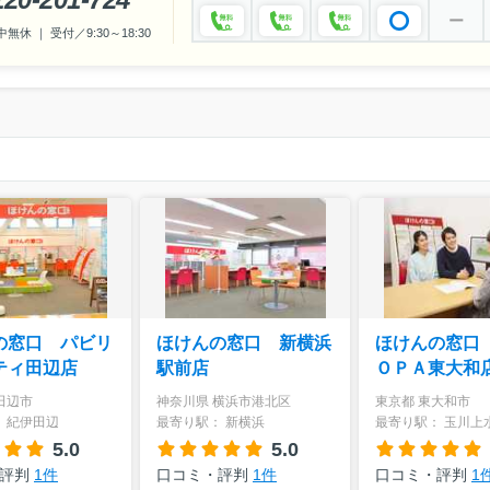
ー
休 ｜ 受付／9:30～18:30
の窓口 パビリ
ほけんの窓口 新横浜
ほけんの窓口
ティ田辺店
駅前店
ＯＰＡ東大和
田辺市
神奈川県 横浜市港北区
東京都 東大和市
 紀伊田辺
最寄り駅： 新横浜
最寄り駅： 玉川上
5.0
5.0
・評判
1件
口コミ・評判
1件
口コミ・評判
1