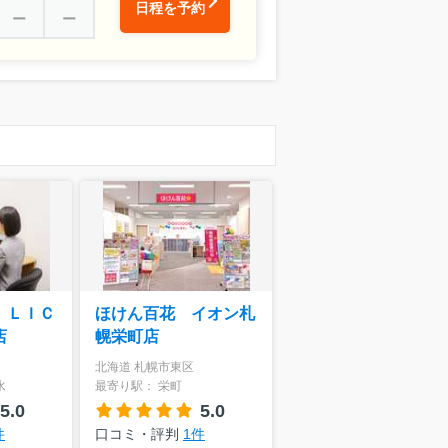
日程を予約
ー
ー
 ＬＩＣ
ほけん百花 イオン札
店
幌栄町店
北海道 札幌市東区
水
最寄り駅： 栄町
5.0
5.0
件
口コミ・評判
1件