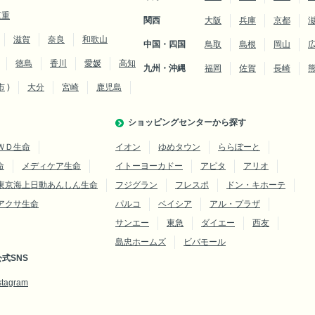
三重
関西
大阪
兵庫
京都
滋賀
奈良
和歌山
中国・四国
鳥取
島根
岡山
徳島
香川
愛媛
高知
九州・沖縄
福岡
佐賀
長崎
市
)
大分
宮崎
鹿児島
ショッピングセンターから探す
ＷＤ生命
イオン
ゆめタウン
ららぽーと
命
メディケア生命
イトーヨーカドー
アピタ
アリオ
東京海上日動あんしん生命
フジグラン
フレスポ
ドン・キホーテ
アクサ生命
パルコ
ベイシア
アル・プラザ
サンエー
東急
ダイエー
西友
島忠ホームズ
ビバモール
式SNS
stagram