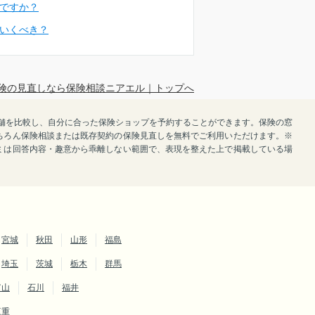
ですか？
いくべき？
険の見直しなら保険相談ニアエル｜トップへ
で店舗を比較し、自分に合った保険ショップを予約することができます。保険の窓
ちろん保険相談または既存契約の保険見直しを無料でご利用いただけます。※
ミは回答内容・趣意から乖離しない範囲で、表現を整えた上で掲載している場
宮城
秋田
山形
福島
埼玉
茨城
栃木
群馬
富山
石川
福井
三重