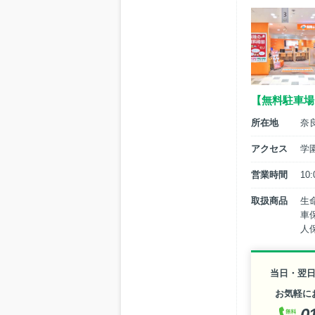
【無料駐車場
所在地
奈
アクセス
学
営業時間
10
取扱商品
生
車
人
当日・翌
お気軽に
0