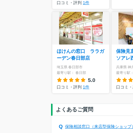
口コミ・評判
1件
ほけんの窓口 ララガ
保険見
ーデン春日部店
ソアレ
埼玉県 春日部市
兵庫県 神
最寄り駅： 春日部
最寄り駅：
5.0
口コミ・評判
1件
口コミ
よくあるご質問
保険相談窓口（来店型保険ショップ