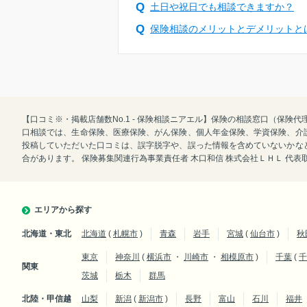
土日や祝日でも相談できますか？
保険相談のメリットとデメリットと
【口コミ※・掲載店舗数No.1 - 保険相談ニアエル】保険の相談窓口（保
口相談では、生命保険、医療保険、がん保険、個人年金保険、学資保険、介
投稿していただいた口コミは、誤字脱字や、誤った情報を含めていないかな
合があります。 保険募集関連行為事業責任者 木口和信 株式会社ＬＨＬ 代
エリアから探す
北海道・東北
北海道
(
札幌市
)
青森
岩手
宮城
(
仙台市
)
秋
東京
神奈川
(
横浜市
・
川崎市
・
相模原市
)
千葉
(
千
関東
茨城
栃木
群馬
北陸・甲信越
山梨
新潟
(
新潟市
)
長野
富山
石川
福井