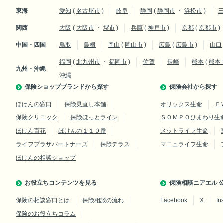
東海
愛知
(
名古屋市
)
岐阜
静岡
(
静岡市
・
浜松市
)
関西
大阪
(
大阪市
・
堺市
)
兵庫
(
神戸市
)
京都
(
京都市
)
中国・四国
鳥取
島根
岡山
(
岡山市
)
広島
(
広島市
)
山口
福岡
(
北九州市
・
福岡市
)
佐賀
長崎
熊本
(
熊本
九州・沖縄
沖縄
保険ショップブランドから探す
保険会社から探す
ほけんの窓口
保険見直し本舗
オリックス生命
Ｆ
保険クリニック
保険ほっとライン
ＳＯＭＰＯひまわり生
ほけん百花
ほけんの１１０番
メットライフ生命
ライフプラザパートナーズ
保険テラス
マニュライフ生命
ほけんの相談ショップ
お役立ちコンテンツを見る
保険相談ニアエル 公
保険の相談窓口とは
保険相談の流れ
Facebook
X
In
保険のお役立ちコラム