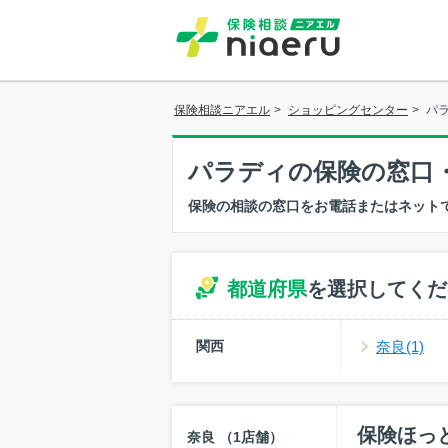
保険相談ニアエル
>
ショッピングセンター
>
パ
パラディの保険の窓口
保険の相談の窓口をお電話またはネット
都道府県
を選択してくだ
関西
奈良(1)
保険ほっ
奈良 （1店舗）