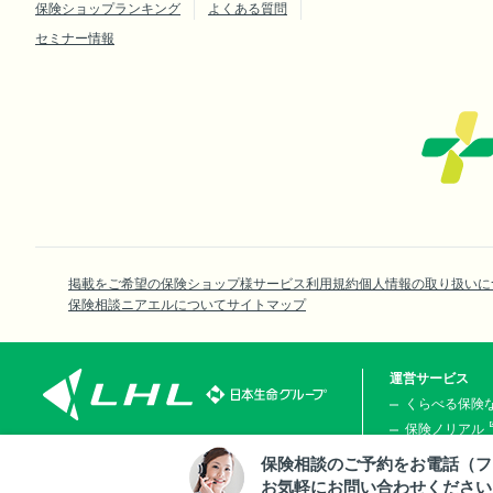
保険ショップランキング
よくある質問
セミナー情報
掲載をご希望の保険ショップ様
サービス利用規約
個人情報の取り扱いに
保険相談ニアエルについて
サイトマップ
運営サービス
くらべる保険
保険ノリアル
くらしのお金
〒163-0804
保険相談のご予約をお電話（フ
東京都新宿区西新宿2丁目4番1号 新宿NSビル4階
© LHL Co., Ltd.
お気軽にお問い合わせください