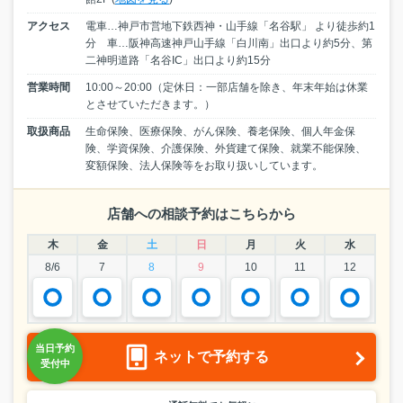
アクセス
電車…神戸市営地下鉄西神・山手線「名谷駅」 より徒歩約1
分 車…阪神高速神戸山手線「白川南」出口より約5分、第
二神明道路「名谷IC」出口より約15分
営業時間
10:00～20:00（定休日：一部店舗を除き、年末年始は休業
とさせていただきます。）
取扱商品
生命保険、医療保険、がん保険、養老保険、個人年金保
険、学資保険、介護保険、外貨建て保険、就業不能保険、
変額保険、法人保険等をお取り扱いしています。
店舗への相談予約はこちらから
木
金
土
日
月
火
水
8/6
7
8
9
10
11
12
ネットで予約する