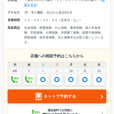
図を見る
)
アクセス
JR「本八幡駅」北口から徒歩約1分
営業時間
１０：００～２０：００（定休日：なし）
取扱商品
生命保険、医療保険、がん保険、養老保険、個人年金保
険、学資保険、介護保険、外貨建て保険、就業不能保険、
変額保険、経営者保険、法人保険等をお取り扱いしていま
す。
店舗への相談予約はこちらから
木
金
土
日
月
火
水
8/6
7
8
9
10
11
12
ネットで予約する
通話無料でお気軽に