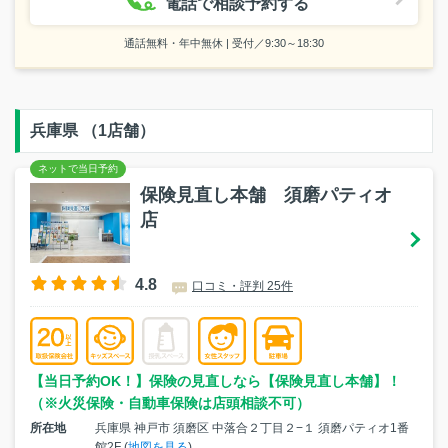
電話で相談予約する
通話無料・年中無休 | 受付／9:30～18:30
兵庫県 （1店舗）
保険見直し本舗 須磨パティオ
店
4.8
口コミ・評判 25件
【当日予約OK！】保険の見直しなら【保険見直し本舗】！
（※火災保険・自動車保険は店頭相談不可）
所在地
兵庫県 神戸市 須磨区 中落合２丁目２−１ 須磨パティオ1番
館2F (
地図を見る
)