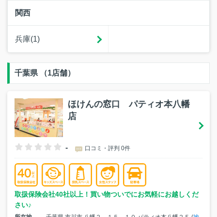
関西
兵庫(1)
千葉県 （1店舗）
ほけんの窓口 パティオ本八幡
店
-
口コミ・評判 0件
取扱保険会社40社以上！買い物ついでにお気軽にお越しくだ
さい♪
所在地
千葉県 市川市 八幡２－１５－１０ パティオ本八幡２Ｆ (
地