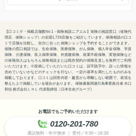
【口コミ※・掲載店舗数No.1 - 保険相談ニアエル】保険の相談窓口（保険代
理店、保険ショップ）の全国1,729店舗をご紹介しています。保険相談の口コ
ミで店舗を比較し、自分に合った保険ショップを予約することができます。
保険の窓口相談では、生命保険、医療保険、がん保険、個人年金保険、学資
保険、介護保険、収入保障保険、外貨建保険、就業不能保険、変額保険など
の保険加入はもちろん保険相談または既存契約の保険見直しを無料でご利用
いただけます。※投稿していただいた口コミは、誤字脱字や、誤った情報を
含めていないかなどのチェックを行ない、一定の基準を満たしたもののみを
掲載しております。口コミは回答内容・趣意から乖離しない範囲で、表現を
整えた上で掲載している場合があります。 保険募集関連行為事業責任者 木口
和信 株式会社ＬＨＬ 代表取締役（日本生命グループ）
お電話でもご予約いただけます
0120-201-780
通話無料・年中無休 ｜ 受付／9:30～18:30