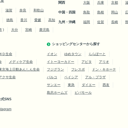
三重
関西
大阪
兵庫
京都
滋賀
奈良
和歌山
中国・四国
鳥取
島根
岡山
徳島
香川
愛媛
高知
九州・沖縄
福岡
佐賀
長崎
市
)
大分
宮崎
鹿児島
ショッピングセンターから探す
ＷＤ生命
イオン
ゆめタウン
ららぽーと
命
メディケア生命
イトーヨーカドー
アピタ
アリオ
東京海上日動あんしん生命
フジグラン
フレスポ
ドン・キホーテ
アクサ生命
パルコ
ベイシア
アル・プラザ
サンエー
東急
ダイエー
西友
島忠ホームズ
ビバモール
式SNS
stagram