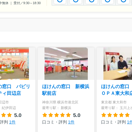
休 ｜ 受付／9:30～18:30
の窓口 パビリ
ほけんの窓口 新横浜
ほけんの窓口
ティ田辺店
駅前店
ＯＰＡ東大和
田辺市
神奈川県 横浜市港北区
東京都 東大和市
 紀伊田辺
最寄り駅： 新横浜
最寄り駅： 玉川上
5.0
5.0
・評判
1件
口コミ・評判
1件
口コミ・評判
1