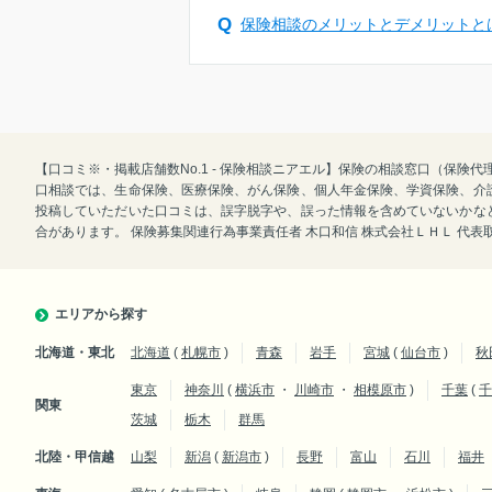
保険相談のメリットとデメリットと
【口コミ※・掲載店舗数No.1 - 保険相談ニアエル】保険の相談窓口（保
口相談では、生命保険、医療保険、がん保険、個人年金保険、学資保険、介
投稿していただいた口コミは、誤字脱字や、誤った情報を含めていないかな
合があります。 保険募集関連行為事業責任者 木口和信 株式会社ＬＨＬ 代
エリアから探す
北海道・東北
北海道
(
札幌市
)
青森
岩手
宮城
(
仙台市
)
秋
東京
神奈川
(
横浜市
・
川崎市
・
相模原市
)
千葉
(
千
関東
茨城
栃木
群馬
北陸・甲信越
山梨
新潟
(
新潟市
)
長野
富山
石川
福井