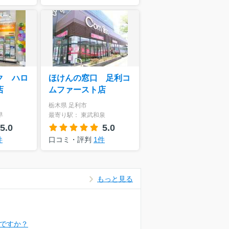
ク ハロ
ほけんの窓口 足利コ
店
ムファースト店
栃木県 足利市
早
最寄り駅： 東武和泉
5.0
5.0
件
口コミ・評判
1件
もっと見る
ですか？