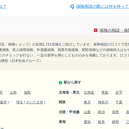
は？
保険相談の際には何を持って
保険の相談・保
険代理店、保険ショップ）の全国1,731店舗をご紹介しています。保険相談の口コミ
護保険、収入保障保険、外貨建保険、就業不能保険、変額保険などの保険加入はも
どのチェックを行ない、一定の基準を満たしたもののみを掲載しております。口コ
表取締役（日本生命グループ）
駅から探す
田
山形
福島
北海道・東北
北海道
青森
岩手
葉市
)
埼玉
(
さいたま市
)
関東
東京
神奈川
千葉
北陸・甲信越
山梨
新潟
長野
東海
愛知
岐阜
静岡