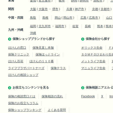
東海
愛知
(
名古屋市
)
岐阜
静岡
(
静岡市
・
浜松市
)
関西
大阪
(
大阪市
・
堺市
)
兵庫
(
神戸市
)
京都
(
京都市
)
中国・四国
鳥取
島根
岡山
(
岡山市
)
広島
(
広島市
)
山口
福岡
(
北九州市
・
福岡市
)
佐賀
長崎
熊本
(
熊本
九州・沖縄
沖縄
保険ショップブランドから探す
保険会社から探す
ほけんの窓口
保険見直し本舗
オリックス生命
Ｆ
保険クリニック
保険ほっとライン
ＳＯＭＰＯひまわり生
ほけん百花
ほけんの１１０番
メットライフ生命
ライフプラザパートナーズ
保険テラス
マニュライフ生命
ほけんの相談ショップ
お役立ちコンテンツを見る
保険相談ニアエル 公
保険の相談窓口とは
保険相談の流れ
Facebook
X
In
保険のお役立ちコラム
保険ショップランキング
よくある質問