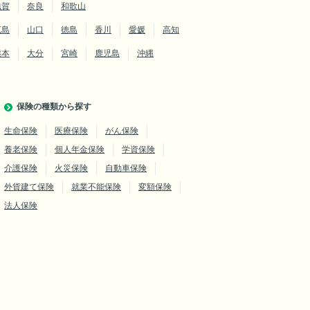
滋賀
奈良
和歌山
広島
山口
徳島
香川
愛媛
高知
熊本
大分
宮崎
鹿児島
沖縄
保険の種類から探す
生命保険
医療保険
がん保険
養老保険
個人年金保険
学資保険
介護保険
火災保険
自動車保険
外貨建て保険
就業不能保険
変額保険
法人保険