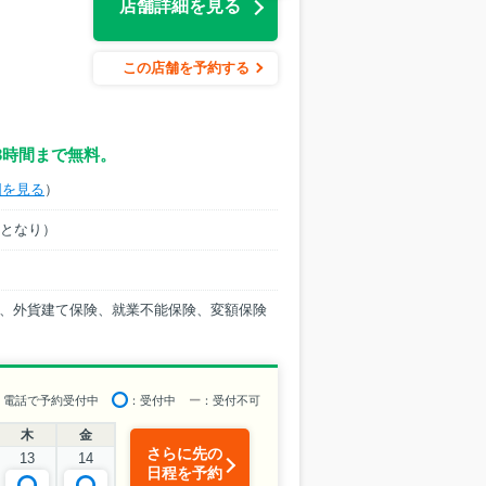
店舗詳細を見る
この店舗を予約する
3時間まで無料。
図を見る
）
ーとなり）
、外貨建て保険、就業不能保険、変額保険
：電話で予約受付中
：受付中
ー
：受付不可
木
金
さらに先の
13
14
日程を予約