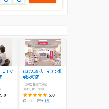
 ＬＩＣ
ほけん百花 イオン札
店
幌栄町店
北海道 札幌市東区
水
最寄り駅： 栄町
5.0
5.0
件
口コミ・評判
1件