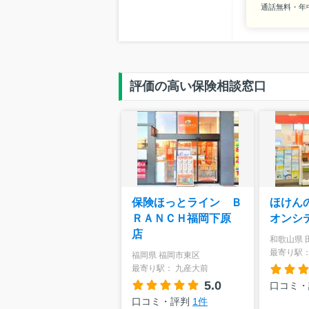
通話無料・年中無
評価の高い保険相談窓口
保険ほっとライン Ｂ
ほけん
ＲＡＮＣＨ福岡下原
オンシ
店
和歌山県 
最寄り駅：
福岡県 福岡市東区
最寄り駅： 九産大前
5.0
口コミ
口コミ・評判
1件