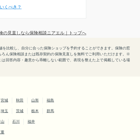
いくべき？
険の見直しなら保険相談ニアエル｜トップへ
で店舗を比較し、自分に合った保険ショップを予約することができます。保険の窓
ちろん保険相談または既存契約の保険見直しを無料でご利用いただけます。※
ミは回答内容・趣意から乖離しない範囲で、表現を整えた上で掲載している場
宮城
秋田
山形
福島
埼玉
茨城
栃木
群馬
富山
石川
福井
三重