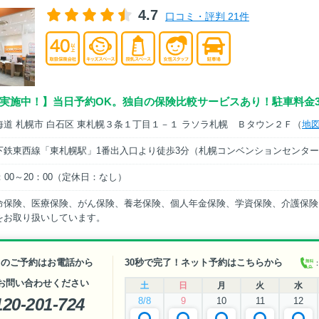
4.7
口コミ・評判 21件
実施中！】当日予約OK。独自の保険比較サービスあり！駐車料金
海道 札幌市 白石区 東札幌３条１丁目１－１ ラソラ札幌 Ｂタウン２Ｆ（
地
下鉄東⻄線「東札幌駅」1番出入口より徒歩3分（札幌コンベンションセンタ
：00～20：00（定休日：なし）
命保険、医療保険、がん保険、養老保険、個人年金保険、学資保険、介護保険
をお取り扱いしています。
日のご予約はお電話から
30秒で完了！ネット予約はこちらから
お問い合わせください
土
日
月
火
水
120-201-724
8/8
9
10
11
12