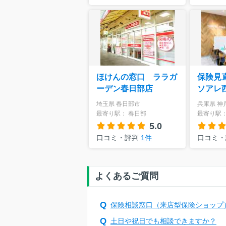
ほけんの窓口 ララガ
保険見
ーデン春日部店
ソアレ
埼玉県 春日部市
兵庫県 神
最寄り駅： 春日部
最寄り駅：
5.0
口コミ・評判
1件
口コミ
よくあるご質問
保険相談窓口（来店型保険ショップ
土日や祝日でも相談できますか？