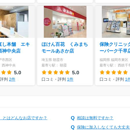
直し本舗 エキ
ほけん百花 くみまち
保険クリニッ
西神中央店
モールあさか店
ーパーク千早
戸市西区
埼玉県 朝霞市
福岡県 福岡市東区
 西神中央
最寄り駅： 朝霞
最寄り駅： 西鉄千
5.0
5.0
・評判
2件
口コミ・評判
1件
口コミ・評判
1
）とはどんなお店ですか？
相談は無料ですか？
保険に加入しなくても大丈夫