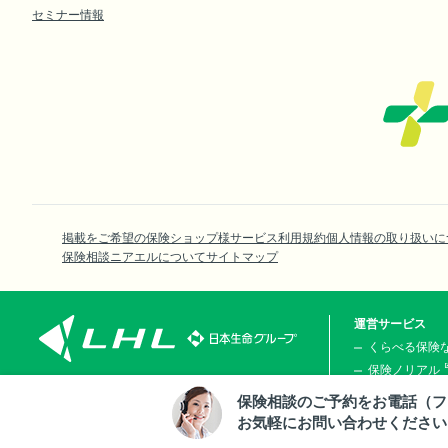
セミナー情報
掲載をご希望の保険ショップ様
サービス利用規約
個人情報の取り扱いに
保険相談ニアエルについて
サイトマップ
運営サービス
くらべる保険
保険ノリアル
くらしのお金
〒163-0804
保険相談のご予約をお電話（フ
東京都新宿区西新宿2丁目4番1号 新宿NSビル4階
© LHL Co., Ltd.
お気軽にお問い合わせください