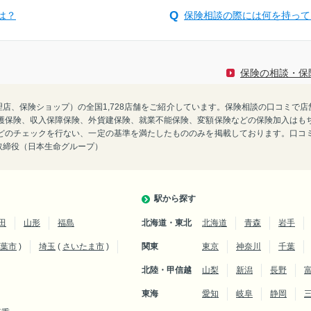
は？
保険相談の際には何を持って
保険の相談・保
険代理店、保険ショップ）の全国1,728店舗をご紹介しています。保険相談の口コミ
護保険、収入保障保険、外貨建保険、就業不能保険、変額保険などの保険加入はも
どのチェックを行ない、一定の基準を満たしたもののみを掲載しております。口コ
表取締役（日本生命グループ）
駅から探す
田
山形
福島
北海道・東北
北海道
青森
岩手
葉市
)
埼玉
(
さいたま市
)
関東
東京
神奈川
千葉
北陸・甲信越
山梨
新潟
長野
東海
愛知
岐阜
静岡