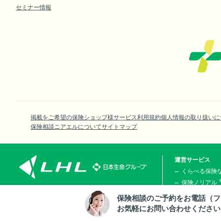
セミナー情報
掲載をご希望の保険ショップ様
サービス利用規約
個人情報の取り扱いに
保険相談ニアエルについて
サイトマップ
運営サービス
くらべる保険
保険ノリアル
くらしのお金
〒163-0804
保険相談のご予約をお電話（フ
東京都新宿区西新宿2丁目4番1号 新宿NSビル4階
© LHL Co., Ltd.
お気軽にお問い合わせください