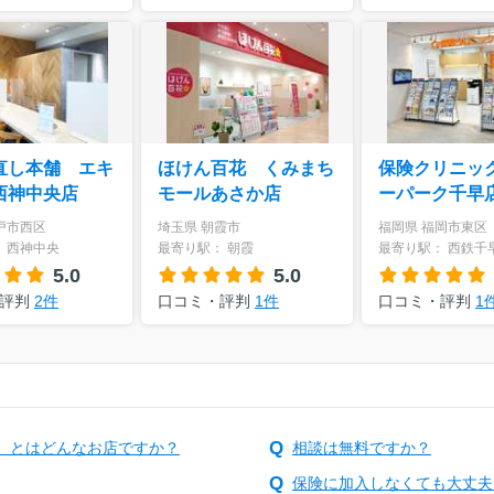
直し本舗 エキ
ほけん百花 くみまち
保険クリニッ
西神中央店
モールあさか店
ーパーク千早
戸市西区
埼玉県 朝霞市
福岡県 福岡市東区
 西神中央
最寄り駅： 朝霞
最寄り駅： 西鉄千
5.0
5.0
・評判
2件
口コミ・評判
1件
口コミ・評判
1
）とはどんなお店ですか？
相談は無料ですか？
保険に加入しなくても大丈夫