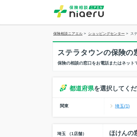
保険相談ニアエル
>
ショッピングセンター
>
ス
ステラタウンの保険の
保険の相談の窓口をお電話またはネット
都道府県
を選択してくだ
関東
埼玉(1)
ほけんの
埼玉 （1店舗）