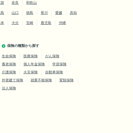
滋賀
奈良
和歌山
広島
山口
徳島
香川
愛媛
高知
熊本
大分
宮崎
鹿児島
沖縄
保険の種類から探す
生命保険
医療保険
がん保険
養老保険
個人年金保険
学資保険
介護保険
火災保険
自動車保険
外貨建て保険
就業不能保険
変額保険
法人保険