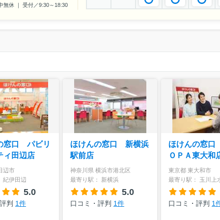
休 ｜ 受付／9:30～18:30
の窓口 パビリ
ほけんの窓口 新横浜
ほけんの窓口
ティ田辺店
駅前店
ＯＰＡ東大和
田辺市
神奈川県 横浜市港北区
東京都 東大和市
 紀伊田辺
最寄り駅： 新横浜
最寄り駅： 玉川上
5.0
5.0
・評判
1件
口コミ・評判
1件
口コミ・評判
1