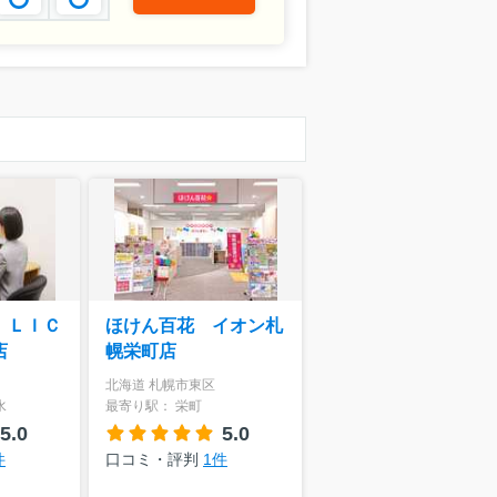
 ＬＩＣ
ほけん百花 イオン札
店
幌栄町店
北海道 札幌市東区
水
最寄り駅： 栄町
5.0
5.0
件
口コミ・評判
1件