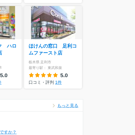
ク ハロ
ほけんの窓口 足利コ
店
ムファースト店
栃木県 足利市
早
最寄り駅： 東武和泉
5.0
5.0
件
口コミ・評判
1件
もっと見る
ですか？