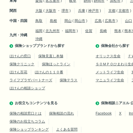
東海
愛知
(
名古屋市
)
岐阜
静岡
(
静岡市
・
浜松市
)
関西
大阪
(
大阪市
・
堺市
)
兵庫
(
神戸市
)
京都
(
京都市
)
中国・四国
鳥取
島根
岡山
(
岡山市
)
広島
(
広島市
)
山口
福岡
(
北九州市
・
福岡市
)
佐賀
長崎
熊本
(
熊本
九州・沖縄
沖縄
保険ショップブランドから探す
保険会社から探す
ほけんの窓口
保険見直し本舗
オリックス生命
Ｆ
保険クリニック
保険ほっとライン
ＳＯＭＰＯひまわり生
ほけん百花
ほけんの１１０番
メットライフ生命
ライフプラザパートナーズ
保険テラス
マニュライフ生命
ほけんの相談ショップ
お役立ちコンテンツを見る
保険相談ニアエル 公
保険の相談窓口とは
保険相談の流れ
Facebook
X
In
保険のお役立ちコラム
保険ショップランキング
よくある質問