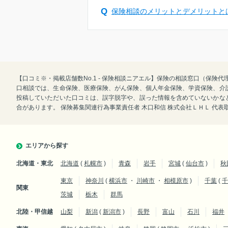
保険相談のメリットとデメリットと
【口コミ※・掲載店舗数No.1 - 保険相談ニアエル】保険の相談窓口（保
口相談では、生命保険、医療保険、がん保険、個人年金保険、学資保険、介
投稿していただいた口コミは、誤字脱字や、誤った情報を含めていないかな
合があります。 保険募集関連行為事業責任者 木口和信 株式会社ＬＨＬ 代
エリアから探す
北海道・東北
北海道
(
札幌市
)
青森
岩手
宮城
(
仙台市
)
秋
東京
神奈川
(
横浜市
・
川崎市
・
相模原市
)
千葉
(
千
関東
茨城
栃木
群馬
北陸・甲信越
山梨
新潟
(
新潟市
)
長野
富山
石川
福井