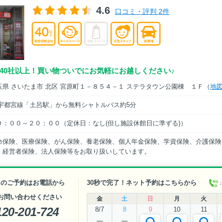
4.6
口コミ・評判 2件
40社以上！買い物ついでにお気軽にお越しください♪
玉県 さいたま市 北区 宮原町１－８５４－１ ステラタウン公園棟 １Ｆ（
地
R宇都宮線「土呂駅」から無料シャトルバス約5分
０：００～２０：００（定休日：なし(但し施設休館日に準ずる)）
命保険、医療保険、がん保険、養老保険、個人年金保険、学資保険、介護保険
、経営者保険、法人保険等をお取り扱いしています。
日のご予約はお電話から
30秒で完了！ネット予約はこちらから
お問い合わせください
金
土
日
月
火
120-201-724
8/7
8
9
10
11
ー
ー