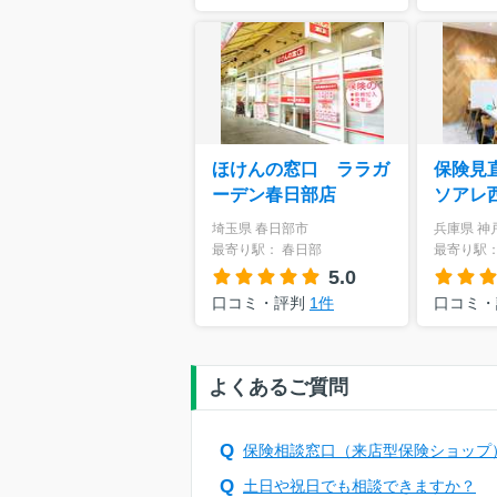
ほけんの窓口 ララガ
保険見
ーデン春日部店
ソアレ
埼玉県 春日部市
兵庫県 神
最寄り駅： 春日部
最寄り駅：
5.0
口コミ・評判
1件
口コミ
よくあるご質問
保険相談窓口（来店型保険ショップ
土日や祝日でも相談できますか？