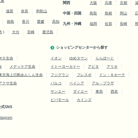
三重
関西
大阪
兵庫
京都
滋賀
奈良
和歌山
中国・四国
鳥取
島根
岡山
徳島
香川
愛媛
高知
九州・沖縄
福岡
佐賀
長崎
市
)
大分
宮崎
鹿児島
ショッピングセンターから探す
ＷＤ生命
イオン
ゆめタウン
ららぽーと
命
メディケア生命
イトーヨーカドー
アピタ
アリオ
東京海上日動あんしん生命
フジグラン
フレスポ
ドン・キホーテ
アクサ生命
パルコ
ベイシア
アル・プラザ
サンエー
ダイエー
東急
西友
ビバモール
カインズ
式SNS
stagram