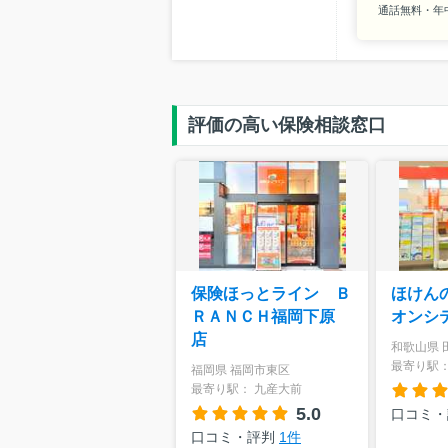
通話無料・年中無
評価の高い保険相談窓口
保険ほっとライン Ｂ
ほけん
ＲＡＮＣＨ福岡下原
オンシ
店
和歌山県 
最寄り駅：
福岡県 福岡市東区
最寄り駅： 九産大前
5.0
口コミ
口コミ・評判
1件