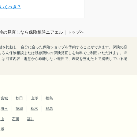
いくべき？
険の見直しなら保険相談ニアエル｜トップへ
で店舗を比較し、自分に合った保険ショップを予約することができます。保険の窓
ちろん保険相談または既存契約の保険見直しを無料でご利用いただけます。※
ミは回答内容・趣意から乖離しない範囲で、表現を整えた上で掲載している場
宮城
秋田
山形
福島
埼玉
茨城
栃木
群馬
富山
石川
福井
三重