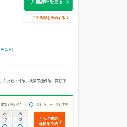
店舗詳細を見る
この店舗を予約する
図を見る
）
、外貨建て保険、就業不能保険、変額保
：電話で予約受付中
：受付中
ー
：受付不可
水
木
さらに先の
12
13
日程を予約