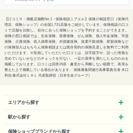
【口コミ※・掲載店舗数No.1 - 保険相談ニアエル】保険の相談窓口（保険代
理店、保険ショップ）の全国1,731店舗をご紹介しています。保険相談の口コ
ミで店舗を比較し、自分に合った保険ショップを予約することができます。
保険の窓口相談では、生命保険、医療保険、がん保険、個人年金保険、学資
保険、介護保険、収入保障保険、外貨建保険、就業不能保険、変額保険など
の保険加入はもちろん保険相談または既存契約の保険見直しを無料でご利用
いただけます。※投稿していただいた口コミは、誤字脱字や、誤った情報を
含めていないかなどのチェックを行ない、一定の基準を満たしたもののみを
掲載しております。口コミは回答内容・趣意から乖離しない範囲で、表現を
整えた上で掲載している場合があります。 保険募集関連行為事業責任者 木口
和信 株式会社ＬＨＬ 代表取締役（日本生命グループ）
エリアから探す
駅から探す
保険ショップブランドから探す