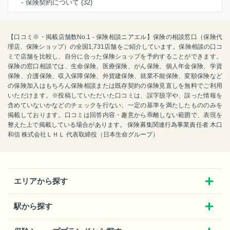
保険契約について (32)
【口コミ※・掲載店舗数No.1 - 保険相談ニアエル】保険の相談窓口（保険代
理店、保険ショップ）の全国1,731店舗をご紹介しています。保険相談の口コ
ミで店舗を比較し、自分に合った保険ショップを予約することができます。
保険の窓口相談では、生命保険、医療保険、がん保険、個人年金保険、学資
保険、介護保険、収入保障保険、外貨建保険、就業不能保険、変額保険など
の保険加入はもちろん保険相談または既存契約の保険見直しを無料でご利用
いただけます。※投稿していただいた口コミは、誤字脱字や、誤った情報を
含めていないかなどのチェックを行ない、一定の基準を満たしたもののみを
掲載しております。口コミは回答内容・趣意から乖離しない範囲で、表現を
整えた上で掲載している場合があります。 保険募集関連行為事業責任者 木口
和信 株式会社ＬＨＬ 代表取締役（日本生命グループ）
エリアから探す
駅から探す