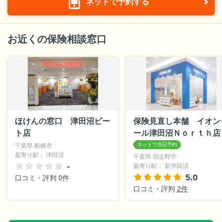
ネットで予約する
お近くの保険相談窓口
ほけんの窓口 津田沼ビー
保険見直し本舗 イオン
ト店
ール津田沼Ｎｏｒｔｈ店
千葉県 船橋市
最寄り駅： 津田沼
千葉県 習志野市
-
最寄り駅： 新津田沼
5.0
口コミ・評判 0件
口コミ・評判
2件