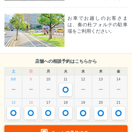
お車でお越しのお客さま
は、奏の杜フォルテの駐車
場をご利用ください。
店舗への相談予約はこちらから
土
日
月
火
水
木
金
8/8
9
10
11
12
13
14
ー
ー
ー
ー
ー
ー
15
16
17
18
19
20
21