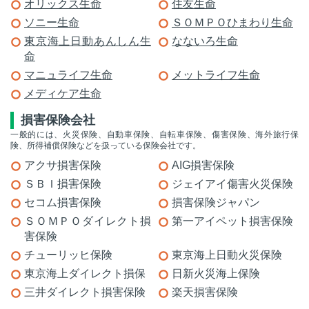
オリックス生命
住友生命
ソニー生命
ＳＯＭＰＯひまわり生命
東京海上日動あんしん生
なないろ生命
命
マニュライフ生命
メットライフ生命
メディケア生命
損害保険会社
一般的には、火災保険、自動車保険、自転車保険、傷害保険、海外旅行保
険、所得補償保険などを扱っている保険会社です。
アクサ損害保険
AIG損害保険
ＳＢＩ損害保険
ジェイアイ傷害火災保険
セコム損害保険
損害保険ジャパン
ＳＯＭＰＯダイレクト損
第一アイペット損害保険
害保険
チューリッヒ保険
東京海上日動火災保険
東京海上ダイレクト損保
日新火災海上保険
三井ダイレクト損害保険
楽天損害保険