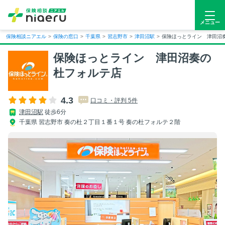
メニュー
保険相談ニアエル
>
保険の窓口
>
千葉県
>
習志野市
>
津田沼駅
>
保険ほっとライン 津田沼
保険ほっとライン 津田沼奏の
杜フォルテ店
4.3
口コミ・評判 5件
津田沼駅
徒歩6分
千葉県 習志野市 奏の杜２丁目１番１号 奏の杜フォルテ２階