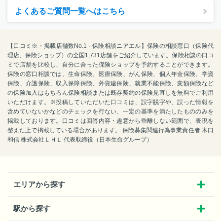
よくあるご質問一覧へはこちら
【口コミ※・掲載店舗数No.1 - 保険相談ニアエル】保険の相談窓口（保険代
理店、保険ショップ）の全国1,731店舗をご紹介しています。保険相談の口コ
ミで店舗を比較し、自分に合った保険ショップを予約することができます。
保険の窓口相談では、生命保険、医療保険、がん保険、個人年金保険、学資
保険、介護保険、収入保障保険、外貨建保険、就業不能保険、変額保険など
の保険加入はもちろん保険相談または既存契約の保険見直しを無料でご利用
いただけます。※投稿していただいた口コミは、誤字脱字や、誤った情報を
含めていないかなどのチェックを行ない、一定の基準を満たしたもののみを
掲載しております。口コミは回答内容・趣意から乖離しない範囲で、表現を
整えた上で掲載している場合があります。 保険募集関連行為事業責任者 木口
和信 株式会社ＬＨＬ 代表取締役（日本生命グループ）
エリアから探す
駅から探す