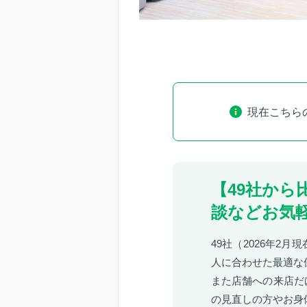
現在こちら
【49社か
談などお気
49社（2026年2
人に合わせた最適な
また店舗への来店だ
の見直しの方やお身