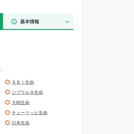
基本情報
す。
ＳＢＩ生命
ジブラルタ生命
大樹生命
チューリッヒ生命
日本生命