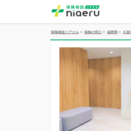
保険相談ニアエル
>
保険の窓口
>
福岡県
>
久留