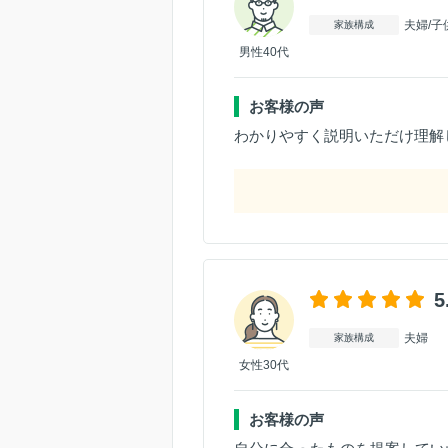
夫婦/子
家族構成
男性40代
お客様の声
わかりやすく説明いただけ理解
5
夫婦
家族構成
女性30代
お客様の声