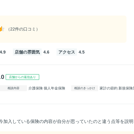
（22件の口コミ）
4.9
店舗の雰囲気
4.6
アクセス
4.5
.0
店舗からの返信あり
介護保険 個人年金保険
家計の節約 新規保険
相談内容
相談のきっかけ
今加入している保険の内容が自分が思っていたのと違う点等を説明