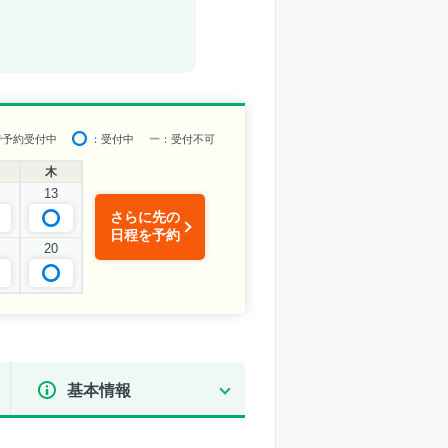
で予約受付中
：受付中
ー
：受付不可
木
13
さらに先の
日程を予約
20
基本情報