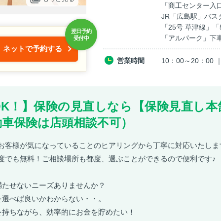
「商工センター入口
JR「広島駅」バス
「25号 草津線」「
「アルパーク」下
ネットで予約する
営業時間
10：00～20：0
OK！】保険の見直しなら【保険見直し本
動車保険は店頭相談不可）
お客様が気になっていることのヒアリングから丁寧に対応いたしま
度でも無料！ご相談場所も都度、選ぶことができるので便利です♪
満たせないニーズありませんか？
を選べば良いかわからない・・。
を持ちながら、効率的にお金を貯めたい！