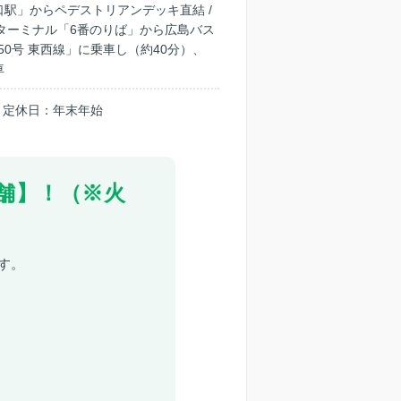
駅」からペデストリアンデッキ直結 /
ターミナル「6番のりば」から広島バス
50号 東西線」に乗車し（約40分）、
車
0 ｜定休日：年末年始
舗】！（※火
す。