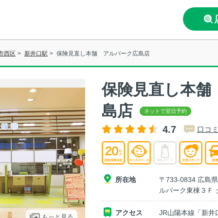
市西区
>
新井口駅
>
保険見直し本舗 アルパーク広島店
保険見直し本舗
島店
4.7
口コミ
所在地
〒733-0834 広
ルパーク東棟３Ｆ 
アクセス
JR山陽本線「新井
もっと見る