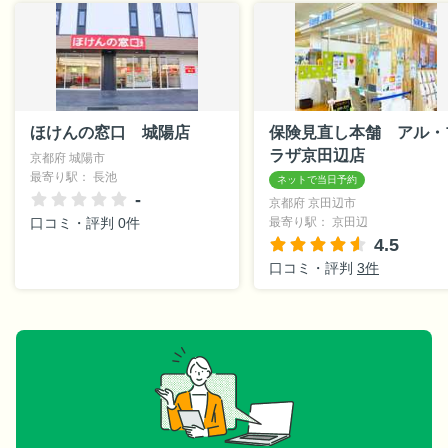
ほけんの窓口 城陽店
保険見直し本舗 アル・
ラザ京田辺店
京都府 城陽市
最寄り駅： 長池
-
京都府 京田辺市
口コミ・評判 0件
最寄り駅： 京田辺
4.5
口コミ・評判
3件