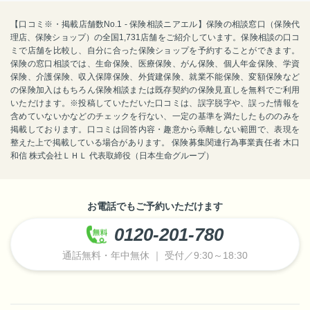
【口コミ※・掲載店舗数No.1 - 保険相談ニアエル】保険の相談窓口（保険代
理店、保険ショップ）の全国1,731店舗をご紹介しています。保険相談の口コ
ミで店舗を比較し、自分に合った保険ショップを予約することができます。
保険の窓口相談では、生命保険、医療保険、がん保険、個人年金保険、学資
保険、介護保険、収入保障保険、外貨建保険、就業不能保険、変額保険など
の保険加入はもちろん保険相談または既存契約の保険見直しを無料でご利用
いただけます。※投稿していただいた口コミは、誤字脱字や、誤った情報を
含めていないかなどのチェックを行ない、一定の基準を満たしたもののみを
掲載しております。口コミは回答内容・趣意から乖離しない範囲で、表現を
整えた上で掲載している場合があります。 保険募集関連行為事業責任者 木口
和信 株式会社ＬＨＬ 代表取締役（日本生命グループ）
お電話でもご予約いただけます
0120-201-780
通話無料・年中無休 ｜ 受付／9:30～18:30