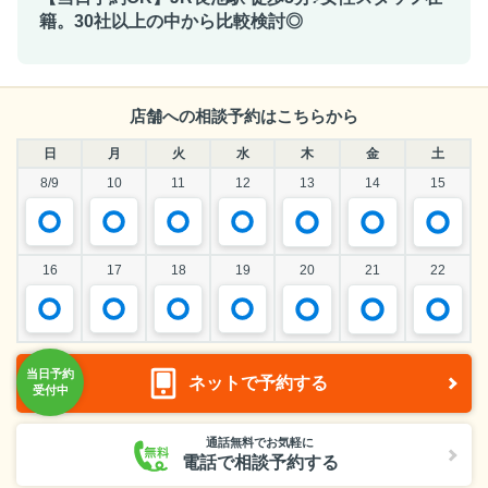
籍。30社以上の中から比較検討◎
店舗への相談予約はこちらから
日
月
火
水
木
金
土
8/9
10
11
12
13
14
15
16
17
18
19
20
21
22
ネットで予約する
通話無料でお気軽に
電話で相談予約する