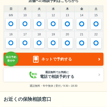
店舗への相談予約はこちらから
日
月
火
水
木
金
土
8/9
10
11
12
13
14
15
16
17
18
19
20
21
22
ネットで予約する
通話無料でお気軽に
電話で相談予約する
通話無料・年中無休 | 受付／9:30～18:30
お近くの保険相談窓口