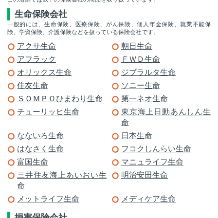
生命保険会社
一般的には、生命保険、医療保険、がん保険、個人年金保険、就業不能保
険、学資保険、介護保険などを扱っている保険会社です。
アクサ生命
朝日生命
アフラック
ＦＷＤ生命
オリックス生命
ジブラルタ生命
住友生命
ソニー生命
ＳＯＭＰＯひまわり生命
第一ネオ生命
チューリッヒ生命
東京海上日動あんしん生
命
なないろ生命
日本生命
はなさく生命
フコクしんらい生命
富国生命
マニュライフ生命
三井住友海上あいおい生
明治安田生命
命
メットライフ生命
メディケア生命
損害保険会社