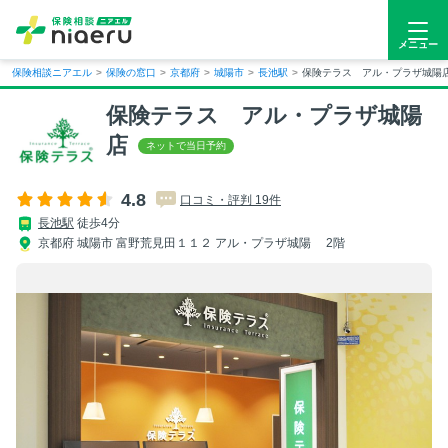
メニュー
保険相談ニアエル
>
保険の窓口
>
京都府
>
城陽市
>
長池駅
>
保険テラス アル・プラザ城陽
保険テラス アル・プラザ城陽
店
4.8
口コミ・評判 19件
長池駅
徒歩4分
京都府 城陽市 富野荒見田１１２ アル・プラザ城陽 2階