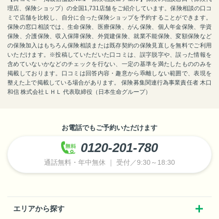
理店、保険ショップ）の全国1,731店舗をご紹介しています。保険相談の口コ
ミで店舗を比較し、自分に合った保険ショップを予約することができます。
保険の窓口相談では、生命保険、医療保険、がん保険、個人年金保険、学資
保険、介護保険、収入保障保険、外貨建保険、就業不能保険、変額保険など
の保険加入はもちろん保険相談または既存契約の保険見直しを無料でご利用
いただけます。※投稿していただいた口コミは、誤字脱字や、誤った情報を
含めていないかなどのチェックを行ない、一定の基準を満たしたもののみを
掲載しております。口コミは回答内容・趣意から乖離しない範囲で、表現を
整えた上で掲載している場合があります。 保険募集関連行為事業責任者 木口
和信 株式会社ＬＨＬ 代表取締役（日本生命グループ）
お電話でもご予約いただけます
0120-201-780
通話無料・年中無休 ｜ 受付／9:30～18:30
エリアから探す