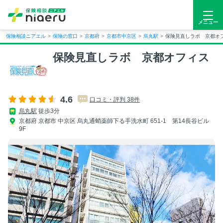
メニュー
保険相談ニアエル
>
保険の窓口
>
京都府
>
京都市中京区
>
烏丸駅
>
保険見直しラボ 京都オ
保険見直しラボ 京都オフィス
4.6
口コミ・評判 38件
烏丸駅
徒歩3分
京都府 京都市 中京区 烏丸通蛸薬師下る手洗水町 651-1 第14長谷ビル
9F