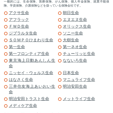
一般的には、生命保険、医療保険、がん保険、個人年金保険、就業不能保
険、学資保険、介護保険などを扱っている保険会社です。
アクサ生命
朝日生命
アフラック
エヌエヌ生命
ＦＷＤ生命
オリックス生命
ジブラルタ生命
ソニー生命
ＳＯＭＰＯひまわり生命
大樹生命
第一生命
第一ネオ生命
第一フロンティア生命
チューリッヒ生命
東京海上日動あんしん生
なないろ生命
命
ニッセイ・ウェルス生命
日本生命
はなさく生命
マニュライフ生命
三井住友海上あいおい生
明治安田生命
命
明治安田トラスト生命
メットライフ生命
メディケア生命