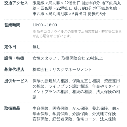
交通アクセス
阪急線＜烏丸駅＞22番出口 徒歩約3分 地下鉄烏丸
線＜四条駅＞22番出口 徒歩約3分 地下鉄烏丸線・
東西線＜烏丸御池駅＞6番出口 徒歩約5分
営業時間
10:00～18:00
※ 新型コロナウイルスの影響で店舗営業日・時間等に変更
がある場合がございます。
定休日
無し
設備・特徴
女性スタッフ 、取扱保険会社 20社以上
募集代理店
株式会社Ｊリスクマネージメント
提供サービス
保険の新規加入相談、保険見直し相談、資産運用
の相談、ライフプラン設計相談、年金やリタイア
メントプランの相談、相続の相談、法人保険の相
談
取扱商品
生命保険、医療保険、がん保険、養老保険、個人
年金保険、学資保険、介護保険、外貨建て保険、
変額保険、経営者保険、住宅ローン、法人保険