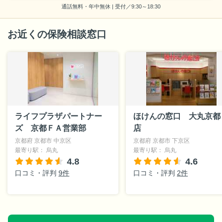
通話無料・年中無休 | 受付／9:30～18:30
お近くの保険相談窓口
ライフプラザパートナー
ほけんの窓口 大丸京都
ズ 京都ＦＡ営業部
店
京都府 京都市 中京区
京都府 京都市 下京区
最寄り駅： 烏丸
最寄り駅： 烏丸
4.8
4.6
口コミ・評判
9件
口コミ・評判
2件