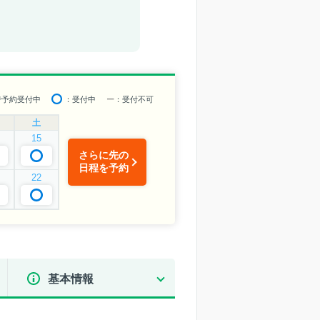
で予約受付中
：受付中
ー
：受付不可
土
15
さらに先の
日程を予約
22
基本情報