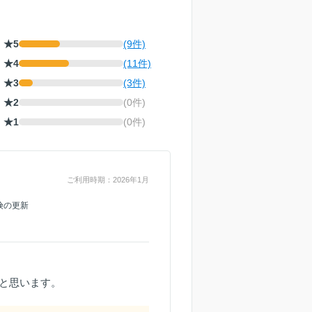
★5
(9件)
★4
(11件)
★3
(3件)
★2
(0件)
★1
(0件)
ご利用時期：2026年1月
険の更新
と思います。