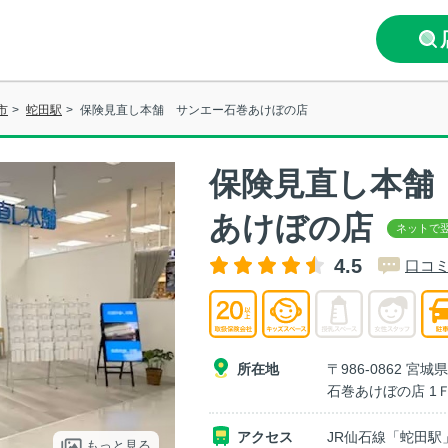
市
>
蛇田駅
>
保険見直し本舗 サンエー石巻あけぼの店
保険見直し本舗
あけぼの店
4.5
口コミ
所在地
〒986-0862 
石巻あけぼの店 1
アクセス
JR仙石線「蛇田駅
もっと見る