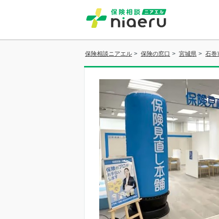
保険相談ニアエル
>
保険の窓口
>
宮城県
>
石巻