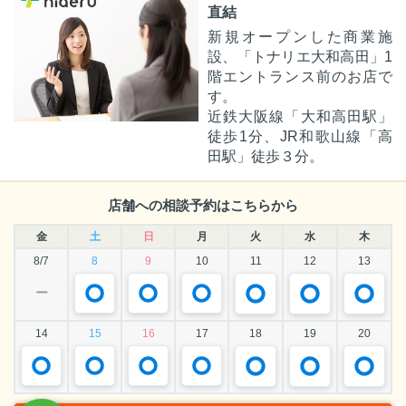
直結
新規オープンした商業施
設、「トナリエ大和高田」1
階エントランス前のお店で
す。
近鉄大阪線「大和高田駅」
徒歩1分、JR和歌山線「高
田駅」徒歩３分。
店舗への相談予約はこちらから
金
土
日
月
火
水
木
8/7
8
9
10
11
12
13
ー
14
15
16
17
18
19
20