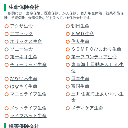
生命保険会社
一般的には、生命保険、医療保険、がん保険、個人年金保険、就業不能保
険、学資保険、介護保険などを扱っている保険会社です。
アクサ生命
朝日生命
アフラック
ＦＷＤ生命
オリックス生命
住友生命
ソニー生命
ＳＯＭＰＯひまわり生命
第一ネオ生命
第一フロンティア生命
チューリッヒ生命
東京海上日動あんしん生
命
なないろ生命
日本生命
はなさく生命
富国生命
マニュライフ生命
三井住友海上あいおい生
命
メットライフ生命
メディケア生命
ライフネット生命
損害保険会社