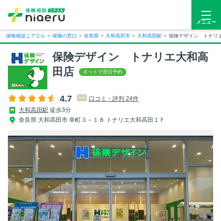
メニュー
保険相談ニアエル
>
保険の窓口
>
奈良県
>
大和高田市
>
大和高田駅
>
保険デザイン トナリ
保険デザイン トナリエ大和高
田店
4.7
口コミ・評判 24件
大和高田駅
徒歩3分
奈良県 大和高田市 幸町３－１８ トナリエ大和高田１Ｆ