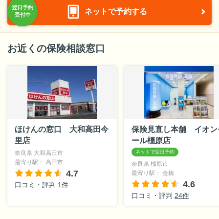
ネットで予約する
お近くの保険相談窓口
ほけんの窓口 大和高田今
保険見直し本舗 イオン
里店
ール橿原店
奈良県 大和高田市
最寄り駅： 高田市
奈良県 橿原市
4.7
最寄り駅： 金橋
4.6
口コミ・評判
1件
口コミ・評判
24件