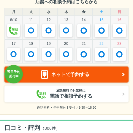
店舗への相談予約はこちらから
月
火
水
木
金
土
日
8/10
11
12
13
14
15
16
17
18
19
20
21
22
23
ネットで予約する
通話無料でお気軽に
電話で相談予約する
通話無料・年中無休 | 受付／9:30～18:30
口コミ・評判
（
306
件）