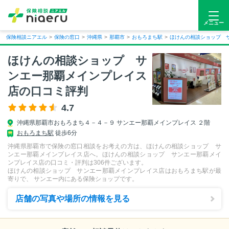
メニュー
保険相談ニアエル
>
保険の窓口
>
沖縄県
>
那覇市
>
おもろまち駅
>
ほけんの相談ショップ 
ほけんの相談ショップ サ
ンエー那覇メインプレイス
店の口コミ評判
4.7
沖縄県
那覇市
おもろまち４－４－９ サンエー那覇メインプレイス ２階
おもろまち駅
徒歩6分
沖縄県那覇市で保険の窓口相談をお考えの方は、ほけんの相談ショップ サ
ンエー那覇メインプレイス店へ。ほけんの相談ショップ サンエー那覇メイ
ンプレイス店の口コミ・評判は
306
件ございます。
ほけんの相談ショップ サンエー那覇メインプレイス店はおもろまち駅が最
寄りで、 サンエー内にある保険ショップです。
店舗の写真や場所の情報を見る