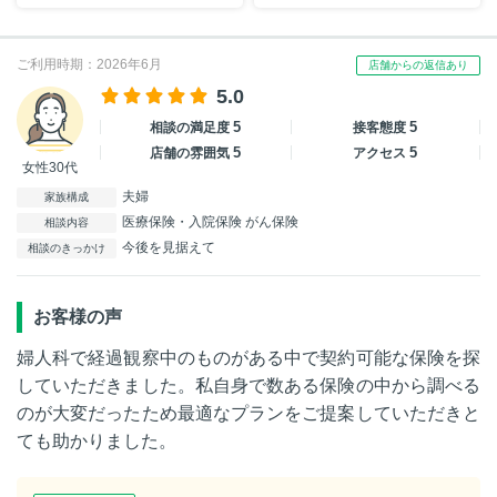
ご利用時期：2026年6月
店舗からの返信あり
5.0
5
5
相談の満足度
接客態度
5
5
店舗の雰囲気
アクセス
女性30代
夫婦
家族構成
医療保険・入院保険 がん保険
相談内容
今後を見据えて
相談のきっかけ
お客様の声
婦人科で経過観察中のものがある中で契約可能な保険を探
していただきました。私自身で数ある保険の中から調べる
のが大変だったため最適なプランをご提案していただきと
ても助かりました。