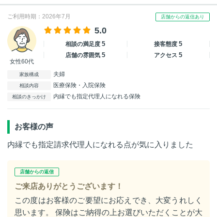
ご利用時期：2026年7月
店舗からの返信あり
5.0
5
5
相談の満足度
接客態度
5
5
店舗の雰囲気
アクセス
女性60代
夫婦
家族構成
医療保険・入院保険
相談内容
内縁でも指定代理人になれる保険
相談のきっかけ
お客様の声
内縁でも指定請求代理人になれる点が気に入りました
店舗からの返信
ご来店ありがとうございます！
この度はお客様のご要望にお応えでき、大変うれしく
思います。 保険はご納得の上お選びいただくことが大