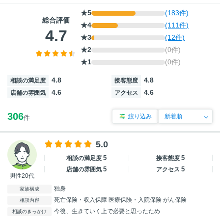
★5
(183件)
総合評価
★4
(111件)
4.7
★3
(12件)
★2
(0件)
★1
(0件)
4.8
4.8
相談の満足度
接客態度
4.6
4.6
店舗の雰囲気
アクセス
306
絞り込み
件
5.0
5
5
相談の満足度
接客態度
5
5
店舗の雰囲気
アクセス
男性20代
独身
家族構成
死亡保険・収入保障 医療保険・入院保険 がん保険
相談内容
今後、生きていく上で必要と思ったため
相談のきっかけ