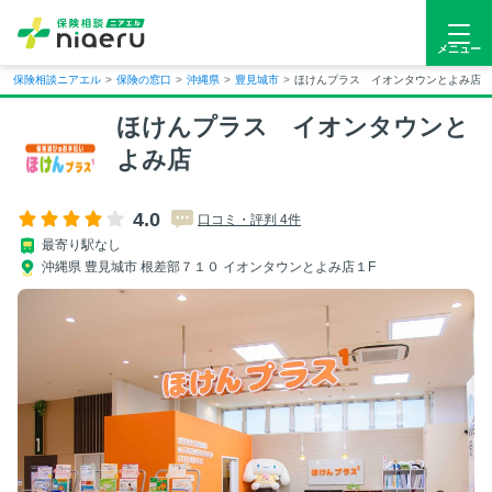
メニュー
保険相談ニアエル
>
保険の窓口
>
沖縄県
>
豊見城市
>
ほけんプラス イオンタウンとよみ店
ほけんプラス イオンタウンと
よみ店
4.0
口コミ・評判 4件
最寄り駅なし
沖縄県 豊見城市 根差部７１０ イオンタウンとよみ店１F