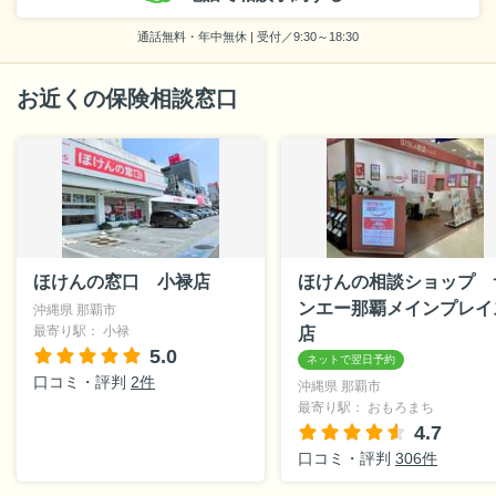
通話無料・年中無休 | 受付／9:30～18:30
お近くの保険相談窓口
ほけんの窓口 小禄店
ほけんの相談ショップ 
ンエー那覇メインプレイ
沖縄県 那覇市
最寄り駅： 小禄
店
5.0
口コミ・評判
2件
沖縄県 那覇市
最寄り駅： おもろまち
4.7
口コミ・評判
306件