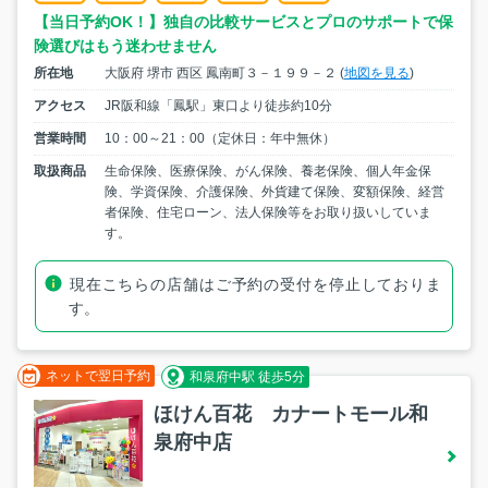
【当日予約OK！】独自の比較サービスとプロのサポートで保
険選びはもう迷わせません
所在地
大阪府 堺市 西区 鳳南町３－１９９－２ (
地図を見る
)
アクセス
JR阪和線「鳳駅」東口より徒歩約10分
営業時間
10：00～21：00（定休日：年中無休）
取扱商品
生命保険、医療保険、がん保険、養老保険、個人年金保
険、学資保険、介護保険、外貨建て保険、変額保険、経営
者保険、住宅ローン、法人保険等をお取り扱いしていま
す。
現在こちらの店舗はご予約の受付を停止しておりま
す。
ネットで翌日予約
和泉府中駅 徒歩5分
ほけん百花 カナートモール和
泉府中店