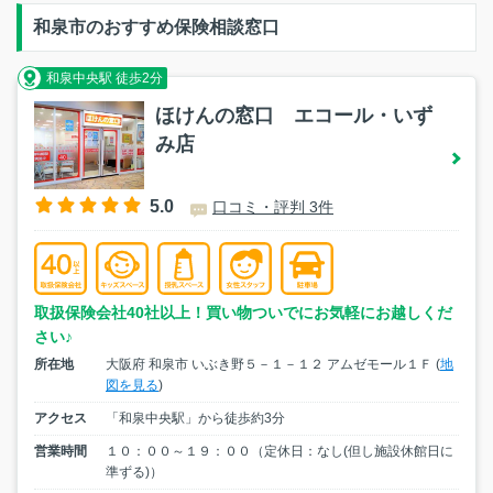
和泉市のおすすめ保険相談窓口
和泉中央駅 徒歩2分
ほけんの窓口 エコール・いず
み店
5.0
口コミ・評判 3件
取扱保険会社40社以上！買い物ついでにお気軽にお越しくだ
さい♪
所在地
大阪府 和泉市 いぶき野５－１－１２ アムゼモール１Ｆ (
地
図を見る
)
アクセス
「和泉中央駅」から徒歩約3分
営業時間
１０：００～１９：００（定休日：なし(但し施設休館日に
準ずる)）