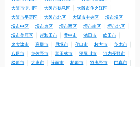
大阪市淀川区
大阪市鶴見区
大阪市住之江区
大阪市平野区
大阪市北区
大阪市中央区
堺市堺区
堺市中区
堺市東区
堺市西区
堺市南区
堺市北区
堺市美原区
岸和田市
豊中市
池田市
吹田市
泉大津市
高槻市
貝塚市
守口市
枚方市
茨木市
八尾市
泉佐野市
富田林市
寝屋川市
河内長野市
松原市
大東市
箕面市
柏原市
羽曳野市
門真市
摂津市
高石市
藤井寺市
東大阪市
泉南市
閉じる
四條畷市
交野市
大阪狭山市
阪南市
三島郡島本町
豊能郡豊能町
豊能郡能勢町
エリア選択
泉北郡忠岡町
泉南郡熊取町
泉南郡田尻町
条件選択
泉南郡岬町
南河内郡太子町
南河内郡河南町
南河内郡千早赤阪村