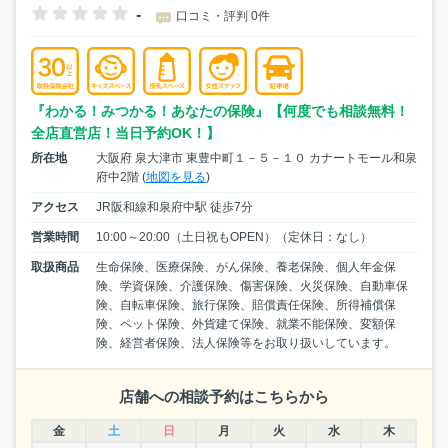
-
口コミ・評判 0件
『わかる！みつかる！あなたの保険』【何度でも相談無料！
全店直営店！当日予約OK！】
所在地
大阪府 泉大津市 東豊中町１－５－１０ カナートモール和泉
府中2階 (
地図を見る
)
アクセス
JR阪和線和泉府中駅 徒歩7分
営業時間
10:00～20:00（土日祝もOPEN）（定休日：なし）
取扱商品
生命保険、医療保険、がん保険、養老保険、個人年金保
険、学資保険、介護保険、傷害保険、火災保険、自動車保
険、自転車保険、旅行保険、賠償責任保険、所得補償保
険、ペット保険、外貨建て保険、就業不能保険、変額保
険、経営者保険、法人保険等をお取り扱いしています。
店舗への相談予約はこちらから
金
土
日
月
火
水
木