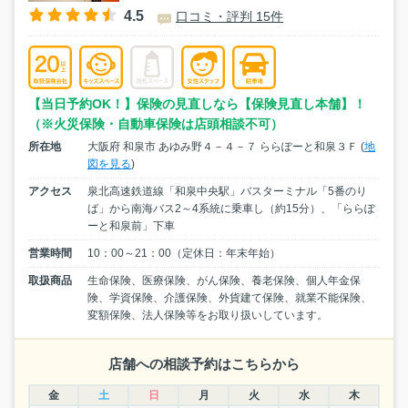
4.5
口コミ・評判 15件
【当日予約OK！】保険の見直しなら【保険見直し本舗】！
（※火災保険・自動車保険は店頭相談不可）
所在地
大阪府 和泉市 あゆみ野４－４－７ ららぽーと和泉３Ｆ (
地
図を見る
)
アクセス
泉北高速鉄道線「和泉中央駅」バスターミナル「5番のり
ば」から南海バス2～4系統に乗車し（約15分）、「ららぽ
ーと和泉前」下車
営業時間
10：00～21：00（定休日：年末年始）
取扱商品
生命保険、医療保険、がん保険、養老保険、個人年金保
険、学資保険、介護保険、外貨建て保険、就業不能保険、
変額保険、法人保険等をお取り扱いしています。
店舗への相談予約はこちらから
金
土
日
月
火
水
木