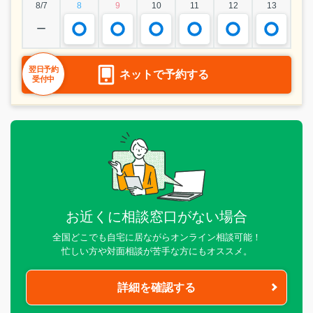
8/7
8
9
10
11
12
13
ー
翌日予約
ネットで予約する
受付中
お近くに相談窓口がない場合
全国どこでも自宅に居ながらオンライン相談可能！
忙しい方や対面相談が苦手な方にもオススメ。
詳細を確認する