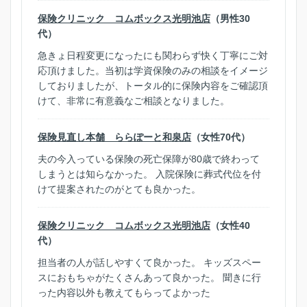
保険クリニック コムボックス光明池店
（男性30
代）
急きょ日程変更になったにも関わらず快く丁寧にご対
応頂けました。当初は学資保険のみの相談をイメージ
しておりましたが、トータル的に保険内容をご確認頂
けて、非常に有意義なご相談となりました。
保険見直し本舗 ららぽーと和泉店
（女性70代）
夫の今入っている保険の死亡保障が80歳で終わって
しまうとは知らなかった。 入院保険に葬式代位を付
けて提案されたのがとても良かった。
保険クリニック コムボックス光明池店
（女性40
代）
担当者の人が話しやすくて良かった。 キッズスペー
スにおもちゃがたくさんあって良かった。 聞きに行
った内容以外も教えてもらってよかった