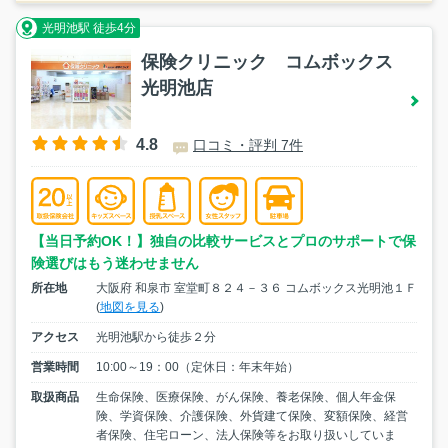
光明池駅 徒歩4分
保険クリニック コムボックス
光明池店
4.8
口コミ・評判 7件
【当日予約OK！】独自の比較サービスとプロのサポートで保
険選びはもう迷わせません
所在地
大阪府 和泉市 室堂町８２４－３６ コムボックス光明池１Ｆ
(
地図を見る
)
アクセス
光明池駅から徒歩２分
営業時間
10:00～19：00（定休日：年末年始）
取扱商品
生命保険、医療保険、がん保険、養老保険、個人年金保
険、学資保険、介護保険、外貨建て保険、変額保険、経営
者保険、住宅ローン、法人保険等をお取り扱いしていま