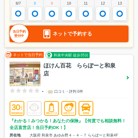
8/7
8
9
10
11
12
13
当日予約
ネットで予約する
受付中
ネットで当日予約
和泉中央駅 徒歩35分
ほけん百花 ららぽーと和泉
店
-
口コミ・評判 0件
『わかる！みつかる！あなたの保険』【何度でも相談無料！
全店直営店！当日予約OK！】
所在地
大阪府 和泉市 あゆみ野４－４－７ ららぽーと和泉4F