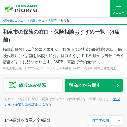
メニュー
保険相談ニアエル
>
保険の窓口
>
大阪府
>
和泉市
和泉市
の保険の窓口・保険相談おすすめ一覧 （
4
店
舗）
※
掲載店舗数No.1
のニアエルが、和泉市で評判の保険相談窓口（保
険代理店）4店舗を比較・紹介。口コミやおすすめ順から自分に合う
店舗がすぐに見つかります。WEB・電話で予約受付中。
※実査委託先：日本マーケティングリサーチ機構（2025年4月期_掲載店舗数調査）
絞り込み検索
現在地から探す
お近くに相談窓口がない場合はオンライン保険相談をご利用できます。
オン
ライン保険相談の詳細はこちら
1〜4
店舗を表示／
全
4
店舗