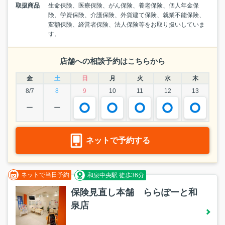
取扱商品
生命保険、医療保険、がん保険、養老保険、個人年金保
険、学資保険、介護保険、外貨建て保険、就業不能保険、
変額保険、経営者保険、法人保険等をお取り扱いしていま
す。
店舗への相談予約はこちらから
金
土
日
月
火
水
木
8/7
8
9
10
11
12
13
ー
ー
ネットで予約する
ネットで当日予約
和泉中央駅 徒歩36分
保険見直し本舗 ららぽーと和
泉店