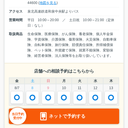
44600 (
地図を見る
)
アクセス
泉北高速鉄道和泉中央駅よりバス
営業時間
平日 10:00～20:00 ／ 土日祝 10:00～21:00（定休
日：なし）
取扱商品
生命保険、医療保険、がん保険、養老保険、個人年金保
険、学資保険、介護保険、傷害保険、火災保険、自動車保
険、自転車保険、旅行保険、賠償責任保険、所得補償保
険、ペット保険、外貨建て保険、就業不能保険、変額保
険、経営者保険、法人保険等をお取り扱いしています。
店舗への相談予約はこちらから
金
土
日
月
火
水
木
8/7
8
9
10
11
12
13
当日予約
ネットで予約する
受付中