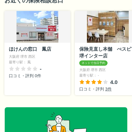
お近くの保険相談窓口
ほけんの窓口 鳳店
保険見直し本舗 べスピ
堺インター店
大阪府 堺市 西区
最寄り駅： 鳳
-
大阪府 堺市 西区
口コミ・評判 0件
最寄り駅： -
4.0
口コミ・評判
3件