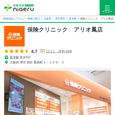
メニュー
保険相談ニアエル
>
保険の窓口
>
大阪府
>
堺市西区
>
富木駅
>
保険クリニック アリオ鳳店
保険クリニック アリオ鳳店
4.7
口コミ・評判 16件
富木駅
徒歩8分
大阪府 堺市 西区 鳳南町３－１９９－２