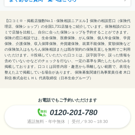
【口コミ※・掲載店舗数No.1 - 保険相談ニアエル】保険の相談窓口（保険代
理店、保険ショップ）の全国1,731店舗をご紹介しています。保険相談の口コ
ミで店舗を比較し、自分に合った保険ショップを予約することができます。
保険の窓口相談では、生命保険、医療保険、がん保険、個人年金保険、学資
保険、介護保険、収入保障保険、外貨建保険、就業不能保険、変額保険など
の保険加入はもちろん保険相談または既存契約の保険見直しを無料でご利用
いただけます。※投稿していただいた口コミは、誤字脱字や、誤った情報を
含めていないかなどのチェックを行ない、一定の基準を満たしたもののみを
掲載しております。口コミは回答内容・趣意から乖離しない範囲で、表現を
整えた上で掲載している場合があります。 保険募集関連行為事業責任者 木口
和信 株式会社ＬＨＬ 代表取締役（日本生命グループ）
お電話でもご予約いただけます
0120-201-780
通話無料・年中無休 ｜ 受付／9:30～18:30