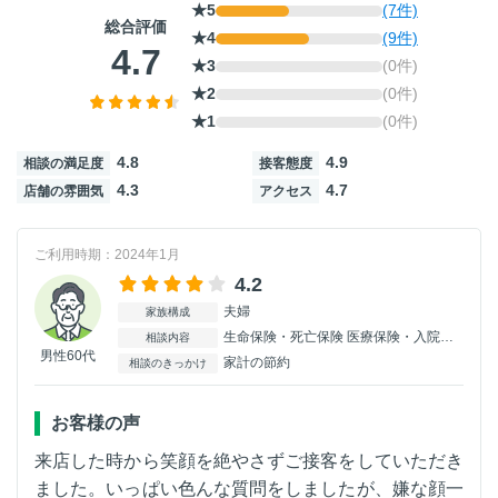
★5
(7件)
総合評価
★4
(9件)
4.7
★3
(0件)
★2
(0件)
★1
(0件)
4.8
4.9
相談の満足度
接客態度
4.3
4.7
店舗の雰囲気
アクセス
ご利用時期：2024年1月
4.2
夫婦
家族構成
生命保険・死亡保険 医療保険・入院保険 がん保険
相談内容
男性60代
家計の節約
相談のきっかけ
お客様の声
来店した時から笑顔を絶やさずご接客をしていただき
ました。いっぱい色んな質問をしましたが、嫌な顔一