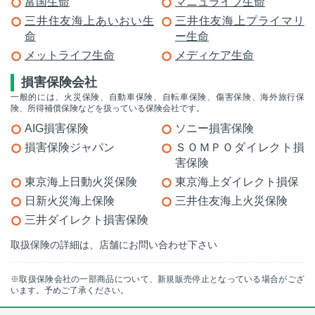
富国生命
マニュライフ生命
三井住友海上あいおい生
三井住友海上プライマリ
命
ー生命
メットライフ生命
メディケア生命
損害保険会社
一般的には、火災保険、自動車保険、自転車保険、傷害保険、海外旅行保
険、所得補償保険などを扱っている保険会社です。
AIG損害保険
ソニー損害保険
損害保険ジャパン
ＳＯＭＰＯダイレクト損
害保険
東京海上日動火災保険
東京海上ダイレクト損保
日新火災海上保険
三井住友海上火災保険
三井ダイレクト損害保険
取扱保険の詳細は、店舗にお問い合わせ下さい
※取扱保険会社の一部商品について、新規販売停止となっている場合がござ
います。予めご了承ください。