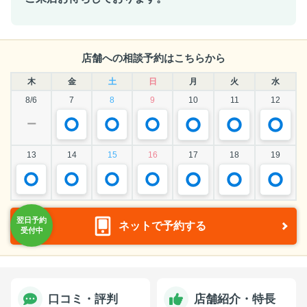
店舗への相談予約はこちらから
木
金
土
日
月
火
水
8/6
7
8
9
10
11
12
ー
13
14
15
16
17
18
19
ネットで予約する
口コミ・評判
店舗紹介・特長