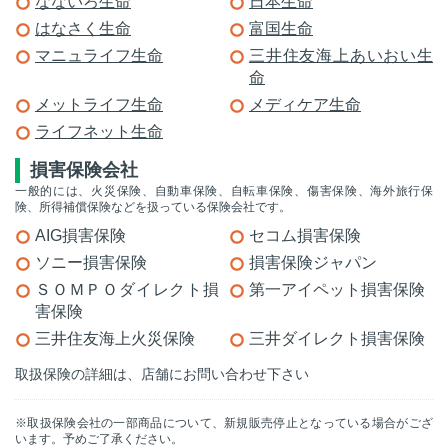
なないろ生命
日本生命
はなさく生命
富国生命
マニュライフ生命
三井住友海上あいおい生
命
メットライフ生命
メディケア生命
ライフネット生命
損害保険会社
一般的には、火災保険、自動車保険、自転車保険、傷害保険、海外旅行保
険、所得補償保険などを扱っている保険会社です。
AIG損害保険
セコム損害保険
ソニー損害保険
損害保険ジャパン
ＳＯＭＰＯダイレクト損
第一アイペット損害保険
害保険
三井住友海上火災保険
三井ダイレクト損害保険
取扱保険の詳細は、店舗にお問い合わせ下さい
※取扱保険会社の一部商品について、新規販売停止となっている場合がござ
います。予めご了承ください。