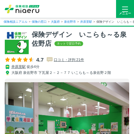
メニュー
保険相談ニアエル
>
保険の窓口
>
大阪府
>
泉佐野市
>
井原里駅
>
保険デザイン いこらも～
保険デザイン いこらも～る泉
佐野店
4.7
口コミ・評判 21件
井原里駅
徒歩4分
大阪府 泉佐野市 下瓦屋２－２－７７ いこらも～る泉佐野２階