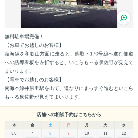
無料駐車場完備！
【お車でお越しのお客様】
臨海線を和歌山方面に走ると、熊取・170号線へ進む側道
への誘導看板を左折すると、いこらも～る泉佐野が見えて
まいります。
【電車でお越しのお客様】
南海本線井原里駅を出て、道なりにまっすぐ進むといこら
も～る泉佐野が見えてまいります。
店舗への相談予約はこちらから
木
金
土
日
月
火
水
8/6
7
8
9
10
11
12