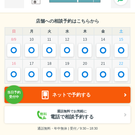
店舗への相談予約はこちらから
日
月
火
水
木
金
土
8/9
10
11
12
13
14
15
16
17
18
19
20
21
22
ネットで予約する
通話無料でお気軽に
電話で相談予約する
通話無料・年中無休 | 受付／9:30～18:30