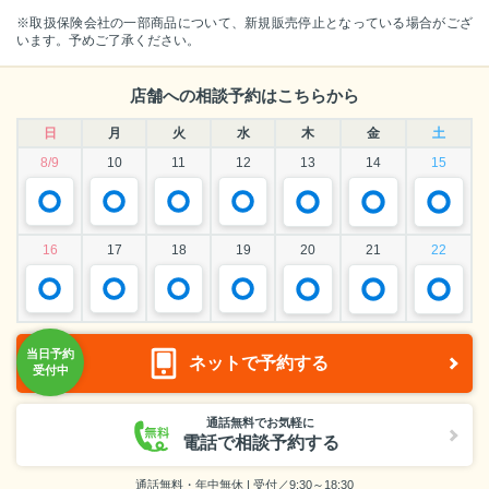
※取扱保険会社の一部商品について、新規販売停止となっている場合がござ
います。予めご了承ください。
店舗への相談予約はこちらから
日
月
火
水
木
金
土
8/9
10
11
12
13
14
15
16
17
18
19
20
21
22
ネットで予約する
通話無料でお気軽に
電話で相談予約する
通話無料・年中無休 | 受付／9:30～18:30