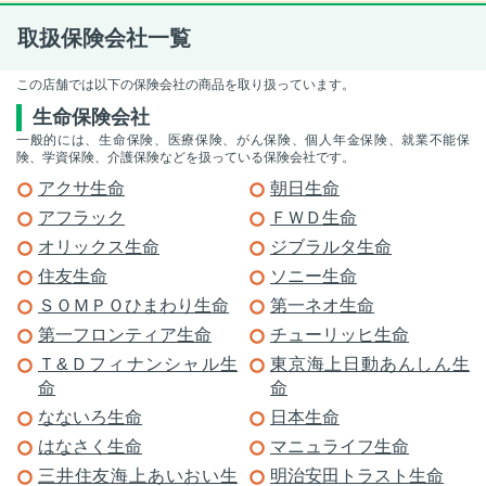
取扱保険会社一覧
この店舗では以下の保険会社の商品を取り扱っています。
生命保険会社
一般的には、生命保険、医療保険、がん保険、個人年金保険、就業不能保
険、学資保険、介護保険などを扱っている保険会社です。
アクサ生命
朝日生命
アフラック
ＦＷＤ生命
オリックス生命
ジブラルタ生命
住友生命
ソニー生命
ＳＯＭＰＯひまわり生命
第一ネオ生命
第一フロンティア生命
チューリッヒ生命
Ｔ&Ｄフィナンシャル生
東京海上日動あんしん生
命
命
なないろ生命
日本生命
はなさく生命
マニュライフ生命
三井住友海上あいおい生
明治安田トラスト生命