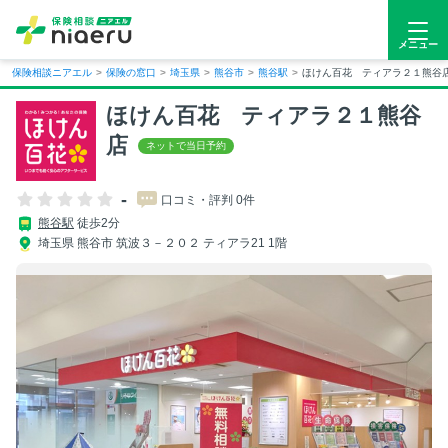
メニュー
保険相談ニアエル
>
保険の窓口
>
埼玉県
>
熊谷市
>
熊谷駅
>
ほけん百花 ティアラ２１熊谷
ほけん百花 ティアラ２１熊谷
店
-
口コミ・評判 0件
熊谷駅
徒歩2分
埼玉県 熊谷市 筑波３－２０２ ティアラ21 1階