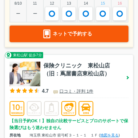
8/10
11
12
13
14
15
16
ー
ー
ネットで予約する
東松山駅 徒歩7分
保険クリニック 東松山店
（旧：蔦屋書店東松山店）
4.7
口コミ・評判 1件
【当日予約OK！】独自の比較サービスとプロのサポートで保
険選びはもう迷わせません
所在地
埼玉県 東松山市 箭弓町３－１－１ １Ｆ (
地図を見る
)