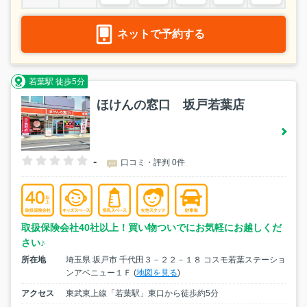
ネットで予約する
若葉駅 徒歩5分
ほけんの窓口 坂戸若葉店
-
口コミ・評判 0件
取扱保険会社40社以上！買い物ついでにお気軽にお越しくだ
さい♪
所在地
埼玉県 坂戸市 千代田３－２２－１８ コスモ若葉ステーショ
ンアベニュー１Ｆ (
地図を見る
)
アクセス
東武東上線「若葉駅」東口から徒歩約5分