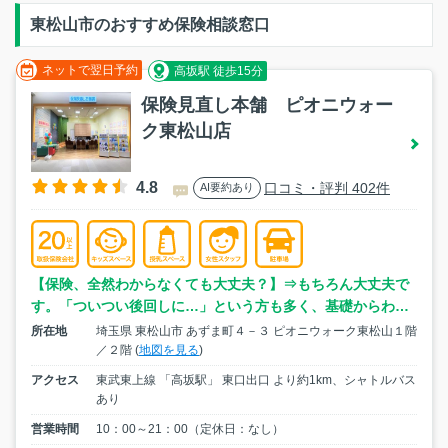
東松山市のおすすめ保険相談窓口
ネットで翌日予約
高坂駅 徒歩15分
保険見直し本舗 ピオニウォー
ク東松山店
4.8
口コミ・評判 402件
AI要約あり
【保険、全然わからなくても大丈夫？】⇒もちろん大丈夫で
す。「ついつい後回しに…」という方も多く、基礎からわか
りやすくご説明いたします。
所在地
埼玉県 東松山市 あずま町４－３ ピオニウォーク東松山１階
／２階 (
地図を見る
)
アクセス
東武東上線 「高坂駅」 東口出口 より約1km、シャトルバス
あり
営業時間
10：00～21：00（定休日：なし）