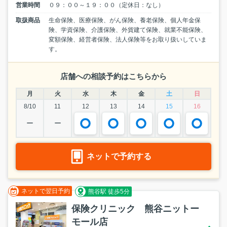
営業時間
０９：００～１９：００（定休日：なし）
取扱商品
生命保険、医療保険、がん保険、養老保険、個人年金保
険、学資保険、介護保険、外貨建て保険、就業不能保険、
変額保険、経営者保険、法人保険等をお取り扱いしていま
す。
店舗への相談予約はこちらから
月
火
水
木
金
土
日
8/10
11
12
13
14
15
16
ー
ー
ネットで予約する
ネットで翌日予約
熊谷駅 徒歩5分
保険クリニック 熊谷ニットー
モール店