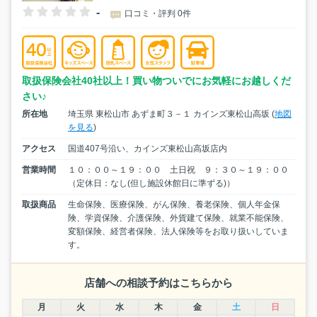
-
口コミ・評判 0件
取扱保険会社40社以上！買い物ついでにお気軽にお越しくだ
さい♪
所在地
埼玉県 東松山市 あずま町３－１ カインズ東松山高坂 (
地図
を見る
)
アクセス
国道407号沿い、カインズ東松山高坂店内
営業時間
１０：００～１９：００ 土日祝 ９：３０～１９：００
（定休日：なし(但し施設休館日に準ずる)）
取扱商品
生命保険、医療保険、がん保険、養老保険、個人年金保
険、学資保険、介護保険、外貨建て保険、就業不能保険、
変額保険、経営者保険、法人保険等をお取り扱いしていま
す。
店舗への相談予約はこちらから
月
火
水
木
金
土
日