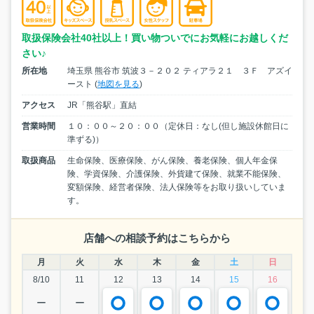
取扱保険会社40社以上！買い物ついでにお気軽にお越しくだ
さい♪
所在地
埼玉県 熊谷市 筑波３－２０２ ティアラ２１ ３Ｆ アズイ
ースト (
地図を見る
)
アクセス
JR「熊谷駅」直結
営業時間
１０：００～２０：００（定休日：なし(但し施設休館日に
準ずる)）
取扱商品
生命保険、医療保険、がん保険、養老保険、個人年金保
険、学資保険、介護保険、外貨建て保険、就業不能保険、
変額保険、経営者保険、法人保険等をお取り扱いしていま
す。
店舗への相談予約はこちらから
月
火
水
木
金
土
日
8/10
11
12
13
14
15
16
ー
ー