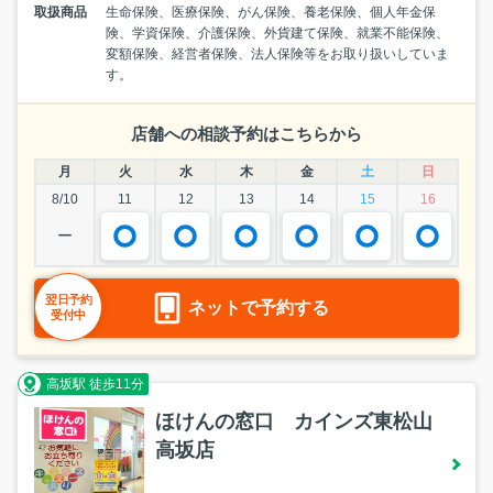
取扱商品
生命保険、医療保険、がん保険、養老保険、個人年金保
険、学資保険、介護保険、外貨建て保険、就業不能保険、
変額保険、経営者保険、法人保険等をお取り扱いしていま
す。
店舗への相談予約はこちらから
月
火
水
木
金
土
日
8/10
11
12
13
14
15
16
ー
翌日予約
ネットで予約する
受付中
高坂駅 徒歩11分
ほけんの窓口 カインズ東松山
高坂店