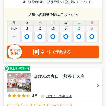
険、経営者保険、法人保険等をお取り扱いしています。
店舗への相談予約はこちらから
月
火
水
木
金
土
日
8/10
11
12
13
14
15
16
ー
翌日予約
ネットで予約する
受付中
熊谷駅 徒歩2分
ほけんの窓口 熊谷アズ店
4.5
口コミ・評判 2件