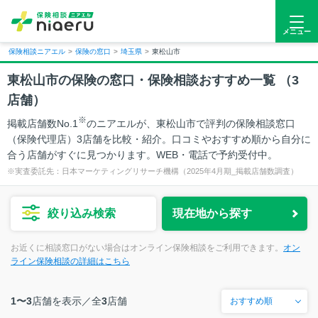
メニュー
保険相談ニアエル
>
保険の窓口
>
埼玉県
>
東松山市
東松山市
の保険の窓口・保険相談おすすめ一覧 （
3
店舗）
※
掲載店舗数No.1
のニアエルが、東松山市で評判の保険相談窓口
（保険代理店）3店舗を比較・紹介。口コミやおすすめ順から自分に
合う店舗がすぐに見つかります。WEB・電話で予約受付中。
※実査委託先：日本マーケティングリサーチ機構（2025年4月期_掲載店舗数調査）
絞り込み検索
現在地から探す
お近くに相談窓口がない場合はオンライン保険相談をご利用できます。
オン
ライン保険相談の詳細はこちら
1〜3
店舗を表示／
全
3
店舗