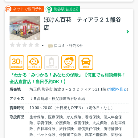
ネットで翌日予約
熊谷駅 徒歩2分
ほけん百花 ティアラ２１熊谷
店
-
口コミ・評判 0件
『わかる！みつかる！あなたの保険』【何度でも相談無料！
全店直営店！当日予約OK！】
所在地
埼玉県 熊谷市 筑波３－２０２ ティアラ21 1階 (
地図を見る
)
アクセス
ＪＲ高崎線・秩父鉄道熊谷駅直結
営業時間
10:00～20:00（土日祝もOPEN）（定休日：なし）
取扱商品
生命保険、医療保険、がん保険、養老保険、個人年金保
険、学資保険、介護保険、傷害保険、火災保険、自動車保
険、自転車保険、旅行保険、賠償責任保険、所得補償保
険、ペット保険、外貨建て保険、就業不能保険、変額保