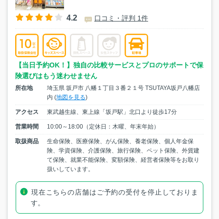
4.2
口コミ・評判 1件
【当日予約OK！】独自の比較サービスとプロのサポートで保
険選びはもう迷わせません
所在地
埼玉県 坂戸市 八幡１丁目３番２１号 TSUTAYA坂戸八幡店
内 (
地図を見る
)
アクセス
東武越生線、東上線「坂戸駅」北口より徒歩17分
営業時間
10:00～18:00（定休日：木曜、年末年始）
取扱商品
生命保険、医療保険、がん保険、養老保険、個人年金保
険、学資保険、介護保険、旅行保険、ペット保険、外貨建
て保険、就業不能保険、変額保険、経営者保険等をお取り
扱いしています。
現在こちらの店舗はご予約の受付を停止しておりま
す。