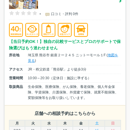
-
口コミ・評判 0件
【当日予約OK！】独自の比較サービスとプロのサポートで保
険選びはもう迷わせません
所在地
埼玉県 熊谷市 銀座２ー２４５ ニットーモール１F (
地図を
見る
)
アクセス
JR・秩父鉄道「熊谷駅」より徒歩3分
営業時間
10:00～20:30（定休日：施設に準ずる）
取扱商品
生命保険、医療保険、がん保険、養老保険、個人年金保
険、学資保険、介護保険、外貨建て保険、就業不能保険、
変額保険等をお取り扱いしています。
店舗への相談予約はこちらから
月
火
水
木
金
土
日