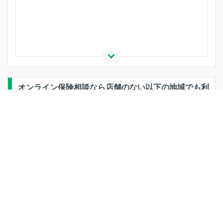
オンライン保険相談なら店舗のない以下の地域でも利
用できます
閉じる
さいたま市西区
さいたま市北区
さいたま市大宮区
エリア選択
さいたま市見沼区
さいたま市中央区
さいたま市桜区
さいたま市浦和区
さいたま市南区
さいたま市緑区
条件選択
さいたま市岩槻区
川越市
熊谷市
川口市
行田市
秩父市
所沢市
飯能市
加須市
本庄市
春日部市
狭山市
羽生市
鴻巣市
深谷市
上尾市
草加市
越谷市
蕨市
戸田市
入間市
朝霞市
志木市
和光市
新座市
桶川市
久喜市
北本市
八潮市