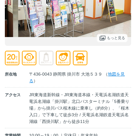
もっと見る
〒436-0043 静岡県 掛川市 大池５３９ （
地図を見
所在地
る
）
JR東海道新幹線・JR東海道本線・天竜浜名湖鉄道天
アクセス
竜浜名湖線「掛川駅」北口バスターミナル「5番乗り
場」から掛川バス桜木線に乗車し（約8分）、「桜木
入口」で下車して徒歩3分 / 天竜浜名湖鉄道天竜浜名
湖線「西掛川駅」から徒歩11分
10:00～19：00 ｜定休日：年末年始
営業時間