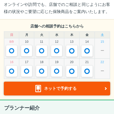
オンラインや訪問でも、店舗でのご相談と同じようにお客
様の状況やご要望に応じた保険商品をご案内いたします。
店舗への相談予約はこちらから
日
月
火
水
木
金
土
8/9
10
11
12
13
14
15
ー
16
17
18
19
20
21
22
ー
ネットで予約する
プランナー紹介