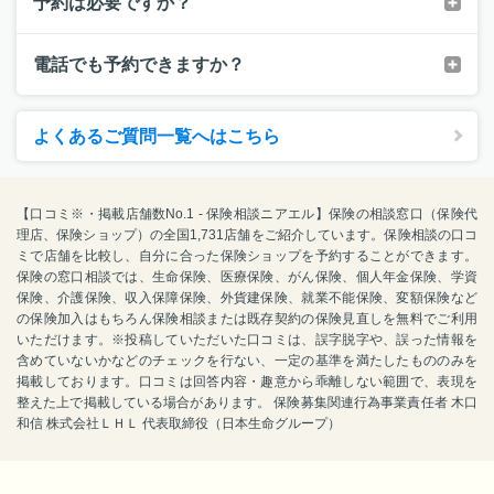
予約は必要ですか？
電話でも予約できますか？
よくあるご質問一覧へはこちら
【口コミ※・掲載店舗数No.1 - 保険相談ニアエル】保険の相談窓口（保険代
理店、保険ショップ）の全国1,731店舗をご紹介しています。保険相談の口コ
ミで店舗を比較し、自分に合った保険ショップを予約することができます。
保険の窓口相談では、生命保険、医療保険、がん保険、個人年金保険、学資
保険、介護保険、収入保障保険、外貨建保険、就業不能保険、変額保険など
の保険加入はもちろん保険相談または既存契約の保険見直しを無料でご利用
いただけます。※投稿していただいた口コミは、誤字脱字や、誤った情報を
含めていないかなどのチェックを行ない、一定の基準を満たしたもののみを
掲載しております。口コミは回答内容・趣意から乖離しない範囲で、表現を
整えた上で掲載している場合があります。 保険募集関連行為事業責任者 木口
和信 株式会社ＬＨＬ 代表取締役（日本生命グループ）