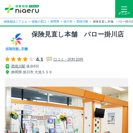
メニュー
保険相談ニアエル
>
保険の窓口
>
静岡県
>
掛川市
>
西掛川駅
>
保険見直し本舗 バロー掛川
保険見直し本舗 バロー掛川店
4.1
口コミ・評判 20件
西掛川駅
徒歩8分
静岡県 掛川市 大池５３９