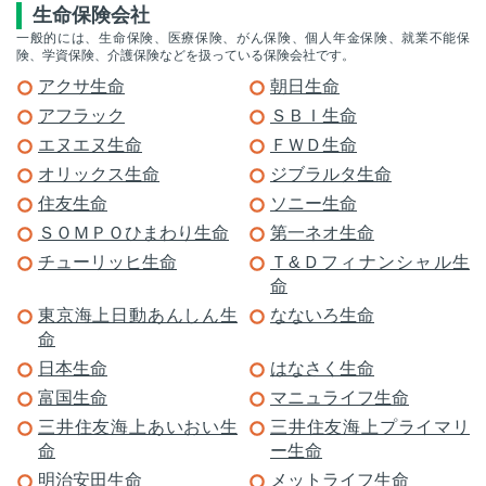
生命保険会社
一般的には、生命保険、医療保険、がん保険、個人年金保険、就業不能保
険、学資保険、介護保険などを扱っている保険会社です。
アクサ生命
朝日生命
アフラック
ＳＢＩ生命
エヌエヌ生命
ＦＷＤ生命
オリックス生命
ジブラルタ生命
住友生命
ソニー生命
ＳＯＭＰＯひまわり生命
第一ネオ生命
チューリッヒ生命
Ｔ&Ｄフィナンシャル生
命
東京海上日動あんしん生
なないろ生命
命
日本生命
はなさく生命
富国生命
マニュライフ生命
三井住友海上あいおい生
三井住友海上プライマリ
命
ー生命
明治安田生命
メットライフ生命