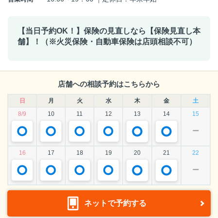
【当日予約OK！】保険の見直しなら【保険見直し本
舗】！（※火災保険・自動車保険は店頭相談不可）
店舗への相談予約はこちらから
日
月
火
水
木
金
土
8/9
10
11
12
13
14
15
ー
16
17
18
19
20
21
22
ー
ネットで予約する