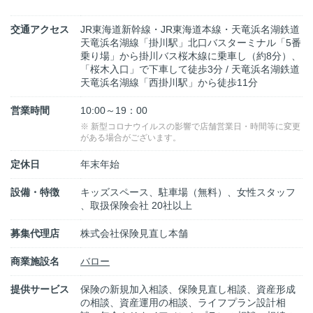
交通アクセス
JR東海道新幹線・JR東海道本線・天竜浜名湖鉄道
天竜浜名湖線「掛川駅」北口バスターミナル「5番
乗り場」から掛川バス桜木線に乗車し（約8分）、
「桜木入口」で下車して徒歩3分 / 天竜浜名湖鉄道
天竜浜名湖線「西掛川駅」から徒歩11分
営業時間
10:00～19：00
※ 新型コロナウイルスの影響で店舗営業日・時間等に変更
がある場合がございます。
定休日
年末年始
設備・特徴
キッズスペース、駐車場（無料）、女性スタッフ
、取扱保険会社 20社以上
募集代理店
株式会社保険見直し本舗
商業施設名
バロー
提供サービス
保険の新規加入相談、保険見直し相談、資産形成
の相談、資産運用の相談、ライフプラン設計相