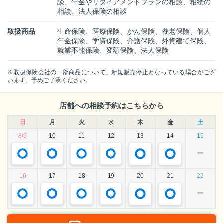
談、年金やリタイアメントプランの相談、相続の
相談、法人保険の相談
取扱商品
生命保険、医療保険、がん保険、養老保険、個人
年金保険、学資保険、介護保険、外貨建て保険、
就業不能保険、変額保険、法人保険
※取扱保険会社の一部商品について、新規販売停止となっている場合がござ
います。予めご了承ください。
店舗への相談予約はこちらから
日
月
火
水
木
金
土
8/9
10
11
12
13
14
15
ー
16
17
18
19
20
21
22
ー